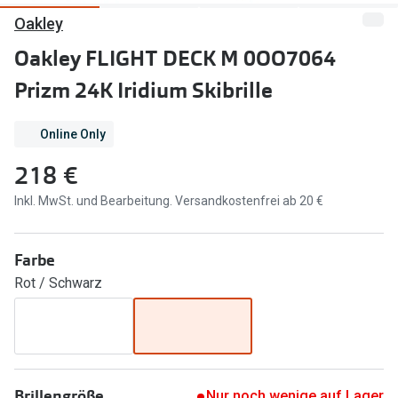
Oakley
Marken
Sonnenbri
Oakley FLIGHT DECK M 0OO7064
Ray-Ban
Marken
Prizm 24K Iridium Skibrille
DbyD
Ray-Ban
Prada
Prada
Online Only
218 €
Seen
Ralph Lau
Inkl. MwSt. und Bearbeitung. Versandkostenfrei ab 20 €
Miu Miu
Unofficial
alle Marken
Oakley
Farbe
Miu Miu
Ratgeber
Rot / Schwarz
Gleitsicht Ratgeber
alle Mark
Brillenpass richtig lesen
Trends
Alle Brillen Ratgeber
Ray-Ban 
Brillengröße
Nur noch wenige auf Lager