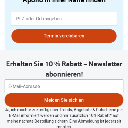
Keine
Ergebnisse
gefunden.
Bitte
Termin vereinbaren
nutzen
Sie
untenstehenden
Erhalten Sie 10 % Rabatt – Newsletter
Button
um
abonnieren!
Ihren
aktuellen
Standort
zu
Melden Sie sich an
teilen.
Ja, ich möchte zukünftig über Trends, Angebote & Gutscheine per
E-Mail informiert werden und mir zusätzlich 10% Rabatt* auf
meine nächste Bestellung sichern. Eine Abmeldung ist jederzeit
möglich.