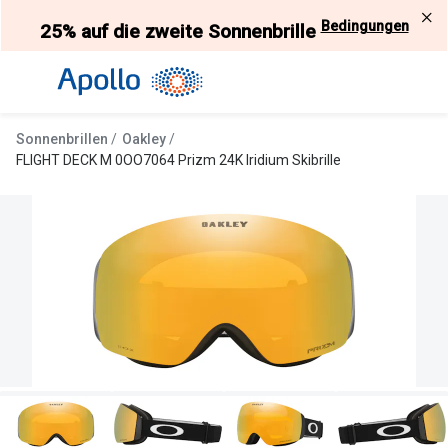
Weiter
Bedingungen
25% auf die zweite Sonnenbrille
zum
Inhalt
Alle Brillen
Kategorie
Damen
Alle Sonne
Sonnenbrillen
Oakley
Herren
Damen
FLIGHT DECK M 0OO7064 Prizm 24K Iridium Skibrille
Kinder
Herren
Gleitsicht
Kinder
AI Glasses
Gleitsicht
Selbsttönende Brillen
Polarisier
Lesebrillen
Mit Sehst
Weitere Kategorien
Sportsonn
Weitere K
Brillen Sale