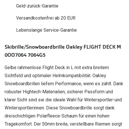
Polarisier
Geld-zurück-Garantie
Glasveredelungen
Sonnenbri
Versandkostenfrei ab 20 EUR
Brillenglas Typen
Alle Sonne
Transitions Gläser
Lebenslange Service-Garantie
Angebote
Blaulichtfilter
Skibrille/Snowboardbrille Oakley FLIGHT DECK M
Brillen 2 f
Stellest®-Brillengläser
0OO7064 7064G5
Zubehör
Gelbe rahmenlose Flight Deck in L mit extra breitem
Sichtfeld und optimaler Helmkompatibilität. Oakley
Brillenbügel
Snowboardbrillen liefern Performance, wenn es zählt. Dank
Brillenetuis
robuster Hightech-Materialien, sicherer Passform und
Brillenkettchen
klarer Sicht sind sie die ideale Wahl für Wintersportler-und
Wintersportlerinnen. Diese Snowboardbrille sorgt dank
dreischichtigen Polarfleece-Schaum für einen hohen
Tragekomfort. Der 50mm breite, verstellbare Riemen sorgt