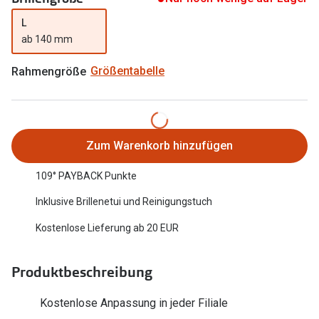
Oakley Me
Angebote
L
ab 140 mm
Brillen 2 für 1
Sonnenbri
Rahmengröße
Größentabelle
20% auf selbsttönende Gläser
Randlose 
Back to School: 50% auf die zweite Kinderbrille
Fahrradbri
Farbe des
Trends
Zum Warenkorb hinzufügen
Zubehör
Nuance Audio Brille
109° PAYBACK Punkte
Brillenbüg
Ray-Ban Meta
Inklusive Brillenetui und Reinigungstuch
Brillenetui
Oakley Meta
Kostenlose Lieferung ab 20 EUR
Brillenket
Brillentrends 2026
Produktbeschreibung
Ratgeber
Gläser
UV-Schutz
Kostenlose Anpassung in jeder Filiale
Glaspakete