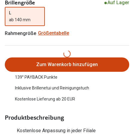
Brillengröße
Auf Lager
Oakley Me
Angebote
L
Brillen 2 für 1
Sonnenbri
ab 140 mm
20% auf selbsttönende Gläser
Randlose 
Rahmengröße
Größentabelle
Back to School: 50% auf die zweite Kinderbrille
Fahrradbri
Farbe des
Trends
Zum Warenkorb hinzufügen
Zubehör
Nuance Audio Brille
139° PAYBACK Punkte
Brillenbüg
Ray-Ban Meta
Inklusive Brillenetui und Reinigungstuch
Brillenetui
Oakley Meta
Kostenlose Lieferung ab 20 EUR
Brillenket
Brillentrends 2026
Ratgeber
Produktbeschreibung
Gläser
UV-Schutz
Glaspakete
Kostenlose Anpassung in jeder Filiale