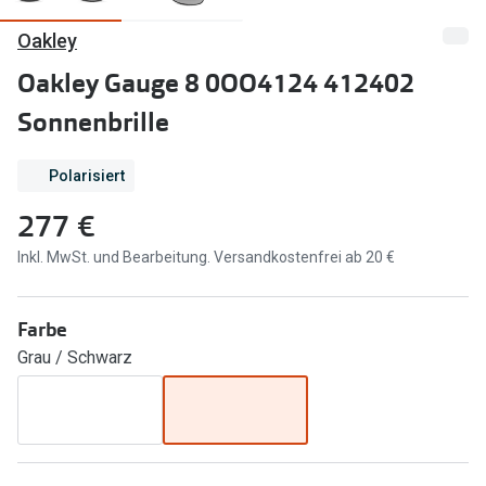
Oakley
Marken
Sonnenbri
Ray-Ban
Oakley Gauge 8 0OO4124 412402
Marken
Sonnenbrille
DbyD
Ray-Ban
Prada
Prada
Polarisiert
Seen
Ralph Lau
277 €
Miu Miu
Unofficial
Inkl. MwSt. und Bearbeitung. Versandkostenfrei ab 20 €
alle Marken
Oakley
Farbe
Miu Miu
Ratgeber
Grau / Schwarz
Gleitsicht Ratgeber
alle Mark
Brillenpass richtig lesen
Trends
Alle Brillen Ratgeber
Ray-Ban 