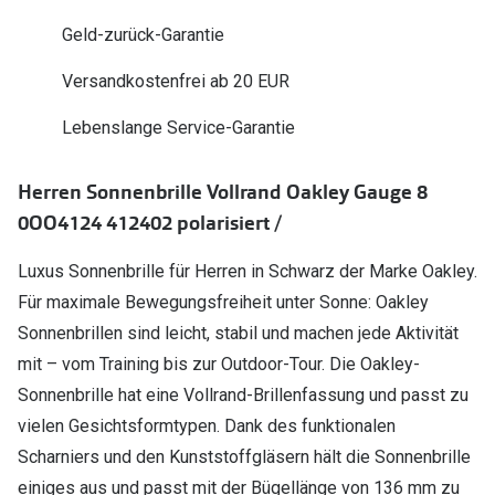
Polarisier
Glasveredelungen
Geld-zurück-Garantie
Sonnenbri
Brillenglas Typen
Versandkostenfrei ab 20 EUR
Alle Sonne
Transitions Gläser
Lebenslange Service-Garantie
Angebote
Blaulichtfilter
Herren Sonnenbrille Vollrand Oakley Gauge 8
Brillen 2 f
Stellest®-Brillengläser
0OO4124 412402 polarisiert /
Zubehör
Luxus Sonnenbrille für Herren in Schwarz der Marke Oakley.
Brillenbügel
Für maximale Bewegungsfreiheit unter Sonne: Oakley
Sonnenbrillen sind leicht, stabil und machen jede Aktivität
Brillenetuis
mit – vom Training bis zur Outdoor-Tour. Die Oakley-
Brillenkettchen
Sonnenbrille hat eine Vollrand-Brillenfassung und passt zu
vielen Gesichtsformtypen. Dank des funktionalen
Scharniers und den Kunststoffgläsern hält die Sonnenbrille
einiges aus und passt mit der Bügellänge von 136 mm zu