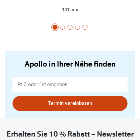
141 mm
Apollo in Ihrer Nähe finden
Keine
Ergebnisse
gefunden.
Bitte
Termin vereinbaren
nutzen
Sie
untenstehenden
Erhalten Sie 10 % Rabatt – Newsletter
Button