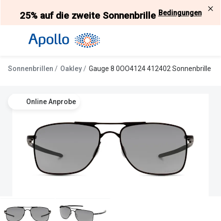
Weiter
Bedingungen
25% auf die zweite Sonnenbrille
zum
Inhalt
Alle Brillen
Kategorie
Damen
Alle Sonne
Sonnenbrillen
Oakley
Gauge 8 0OO4124 412402 Sonnenbrille
Herren
Damen
Kinder
Herren
Online Anprobe
Gleitsicht
Kinder
AI Glasses
Gleitsicht
Selbsttönende Brillen
Polarisier
Lesebrillen
Mit Sehst
Weitere Kategorien
Sportsonn
Weitere K
Brillen Sale