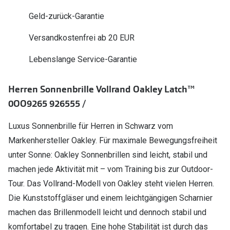
Polarisier
Glasveredelungen
Geld-zurück-Garantie
Sonnenbri
Brillenglas Typen
Versandkostenfrei ab 20 EUR
Alle Sonne
Transitions Gläser
Lebenslange Service-Garantie
Angebote
Blaulichtfilter
Herren Sonnenbrille Vollrand Oakley Latch™
Brillen 2 f
Stellest®-Brillengläser
0OO9265 926555 /
Zubehör
Luxus Sonnenbrille für Herren in Schwarz vom
Brillenbügel
Markenhersteller Oakley. Für maximale Bewegungsfreiheit
unter Sonne: Oakley Sonnenbrillen sind leicht, stabil und
Brillenetuis
machen jede Aktivität mit – vom Training bis zur Outdoor-
Brillenkettchen
Tour. Das Vollrand-Modell von Oakley steht vielen Herren.
Die Kunststoffgläser und einem leichtgängigen Scharnier
machen das Brillenmodell leicht und dennoch stabil und
komfortabel zu tragen. Eine hohe Stabilität ist durch das