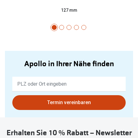
127 mm
Apollo in Ihrer Nähe finden
Keine
Ergebnisse
gefunden.
Bitte
Termin vereinbaren
nutzen
Sie
untenstehenden
Erhalten Sie 10 % Rabatt – Newsletter
Button