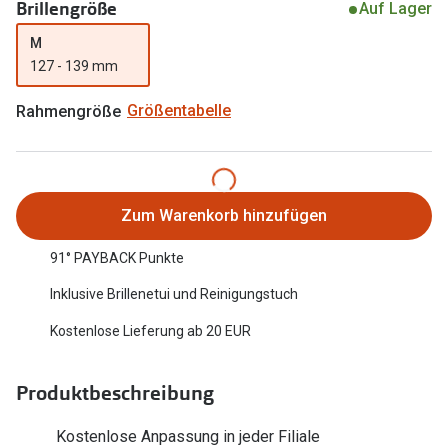
Brillengröße
Auf Lager
Oakley Me
Angebote
M
Brillen 2 für 1
Sonnenbri
127 - 139 mm
20% auf selbsttönende Gläser
Randlose 
Rahmengröße
Größentabelle
Back to School: 50% auf die zweite Kinderbrille
Fahrradbri
Farbe des
Trends
Zum Warenkorb hinzufügen
Zubehör
Nuance Audio Brille
91° PAYBACK Punkte
Brillenbüg
Ray-Ban Meta
Inklusive Brillenetui und Reinigungstuch
Brillenetui
Oakley Meta
Kostenlose Lieferung ab 20 EUR
Brillenket
Brillentrends 2026
Ratgeber
Produktbeschreibung
Gläser
UV-Schutz
Glaspakete
Kostenlose Anpassung in jeder Filiale