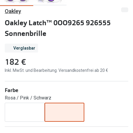
Oakley
Marken
Sonnenbri
Ray-Ban
Oakley Latch™ 0OO9265 926555
Marken
Sonnenbrille
DbyD
Ray-Ban
Prada
Prada
Verglasbar
Seen
Ralph Lau
182 €
Miu Miu
Unofficial
Inkl. MwSt. und Bearbeitung. Versandkostenfrei ab 20 €
alle Marken
Oakley
Farbe
Miu Miu
Ratgeber
Rosa / Pink / Schwarz
Gleitsicht Ratgeber
alle Mark
Brillenpass richtig lesen
Trends
Alle Brillen Ratgeber
Ray-Ban 