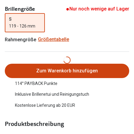
Oakley Me
Brillengröße
Angebote
Nur noch wenige auf Lager
Brillen 2 für 1
Sonnenbri
S
119 - 126 mm
20% auf selbsttönende Gläser
Randlose 
Rahmengröße
Größentabelle
Back to School: 50% auf die zweite Kinderbrille
Fahrradbri
Farbe des
Trends
Zubehör
Nuance Audio Brille
Zum Warenkorb hinzufügen
Brillenbüg
Ray-Ban Meta
114° PAYBACK Punkte
Brillenetui
Oakley Meta
Inklusive Brillenetui und Reinigungstuch
Brillenket
Brillentrends 2026
Kostenlose Lieferung ab 20 EUR
Ratgeber
Gläser
Produktbeschreibung
UV-Schutz
Glaspakete