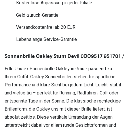
Kostenlose Anpassung in jeder Filiale
Polarisier
Glasveredelungen
Geld-zurück-Garantie
Sonnenbri
Brillenglas Typen
Alle Sonne
Versandkostenfrei ab 20 EUR
Transitions Gläser
Lebenslange Service-Garantie
Angebote
Blaulichtfilter
Brillen 2 f
Stellest®-Brillengläser
Sonnenbrille Oakley Stunt Devil 0OO9517 951701 /
Zubehör
Edle Unisex Sonnenbrille Oakley in Grau - passend zu
Brillenbügel
Ihrem Outfit. Oakley Sonnenbrillen stehen für sportliche
Performance und klare Sicht bei jedem Licht. Leicht, stabil
Brillenetuis
und vielseitig – perfekt für Running, Radfahren, Golf oder
Brillenkettchen
entspannte Tage in der Sonne. Die klassische rechteckige
Brillenform, die Oakley uns mit dieser Brille liefert, ist
absolut zeitlos. Diese vertikale Umrandung der Augen
unterstreicht dabei vor allem runde Gesichtsformen und