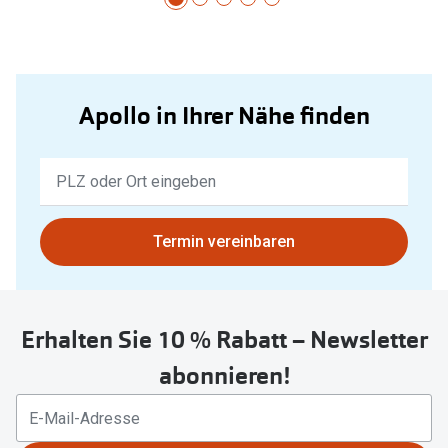
Apollo in Ihrer Nähe finden
Keine
Ergebnisse
gefunden.
Bitte
Termin vereinbaren
nutzen
Sie
untenstehenden
Erhalten Sie 10 % Rabatt – Newsletter
Button
um
abonnieren!
Ihren
aktuellen
Standort