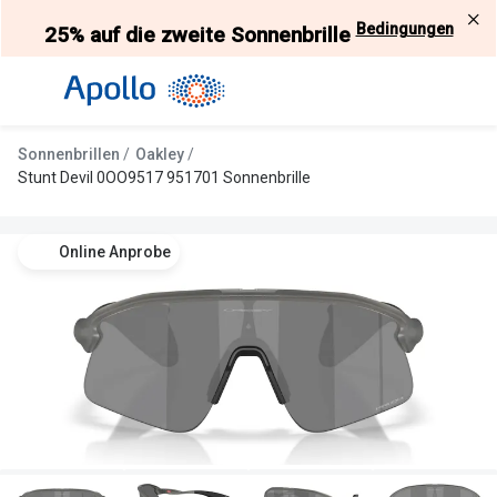
Weiter
Bedingungen
25% auf die zweite Sonnenbrille
zum
Inhalt
Alle Brillen
Kategorie
Damen
Alle Sonne
Sonnenbrillen
Oakley
Herren
Damen
Stunt Devil 0OO9517 951701 Sonnenbrille
Kinder
Herren
Online Anprobe
Gleitsicht
Kinder
AI Glasses
Gleitsicht
Selbsttönende Brillen
Polarisier
Lesebrillen
Mit Sehst
Weitere Kategorien
Sportsonn
Weitere K
Brillen Sale