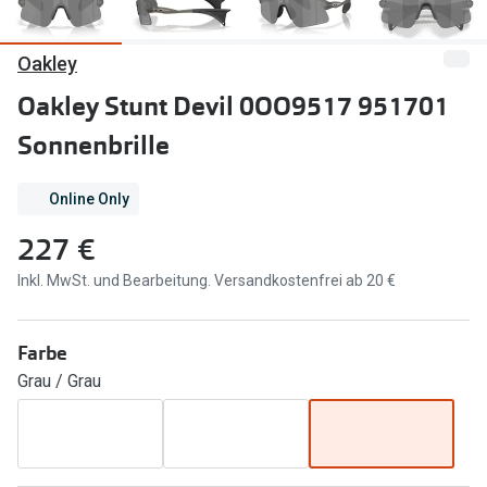
Marken
Sonnenbri
Oakley
Ray-Ban
Marken
Oakley Stunt Devil 0OO9517 951701
DbyD
Ray-Ban
Sonnenbrille
Prada
Prada
Online Only
Seen
Ralph Lau
227 €
Miu Miu
Unofficial
Inkl. MwSt. und Bearbeitung. Versandkostenfrei ab 20 €
alle Marken
Oakley
Miu Miu
Ratgeber
Farbe
Gleitsicht Ratgeber
alle Mark
Grau / Grau
Brillenpass richtig lesen
Trends
Alle Brillen Ratgeber
Ray-Ban 