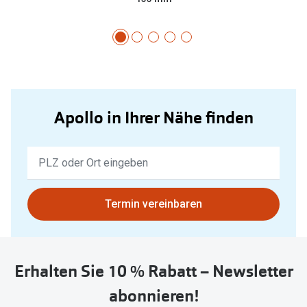
Apollo in Ihrer Nähe finden
Keine
Ergebnisse
gefunden.
Bitte
Termin vereinbaren
nutzen
Sie
untenstehenden
Erhalten Sie 10 % Rabatt – Newsletter
Button
um
abonnieren!
Ihren