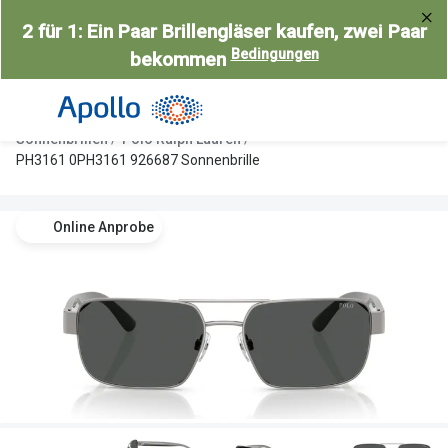
Weiter
2 für 1: Ein Paar Brillengläser kaufen, zwei Paar
zum
Bedingungen
bekommen
Inhalt
Alle Brillen
Kategorie
Damen
Alle Sonne
Sonnenbrillen
Polo Ralph Lauren
Herren
Damen
PH3161 0PH3161 926687 Sonnenbrille
Kinder
Herren
Online Anprobe
Gleitsicht
Kinder
AI Glasses
Gleitsicht
Selbsttönende Brillen
Polarisier
Lesebrillen
Mit Sehst
Weitere Kategorien
Sportsonn
Weitere K
Brillen Sale