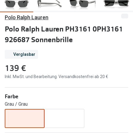
Marken
Sonnenbri
Polo Ralph Lauren
Ray-Ban
Marken
Polo Ralph Lauren PH3161 0PH3161
DbyD
Ray-Ban
926687 Sonnenbrille
Prada
Prada
Verglasbar
Seen
Ralph Lau
139 €
Miu Miu
Unofficial
Inkl. MwSt. und Bearbeitung. Versandkostenfrei ab 20 €
alle Marken
Oakley
Miu Miu
Ratgeber
Farbe
Gleitsicht Ratgeber
alle Mark
Grau / Grau
Brillenpass richtig lesen
Trends
Alle Brillen Ratgeber
Ray-Ban 