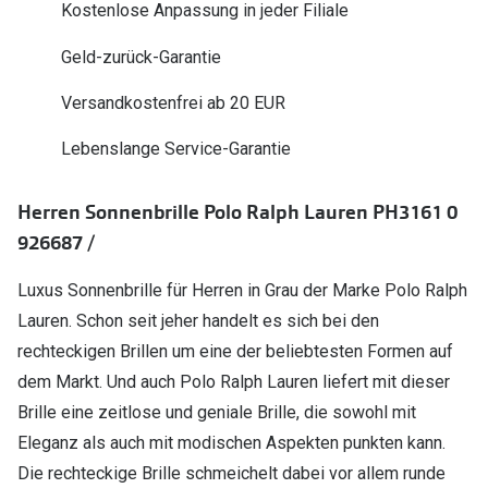
Kostenlose Anpassung in jeder Filiale
Polarisier
Glasveredelungen
Geld-zurück-Garantie
Sonnenbri
Brillenglas Typen
Alle Sonne
Versandkostenfrei ab 20 EUR
Transitions Gläser
Lebenslange Service-Garantie
Angebote
Blaulichtfilter
Brillen 2 f
Stellest®-Brillengläser
Herren Sonnenbrille Polo Ralph Lauren PH3161 0
926687 /
Zubehör
Brillenbügel
Luxus Sonnenbrille für Herren in Grau der Marke Polo Ralph
Lauren. Schon seit jeher handelt es sich bei den
Brillenetuis
rechteckigen Brillen um eine der beliebtesten Formen auf
Brillenkettchen
dem Markt. Und auch Polo Ralph Lauren liefert mit dieser
Brille eine zeitlose und geniale Brille, die sowohl mit
Eleganz als auch mit modischen Aspekten punkten kann.
Die rechteckige Brille schmeichelt dabei vor allem runde