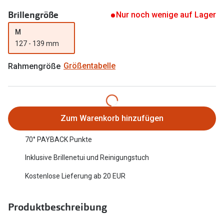
Oakley Me
Brillengröße
Angebote
Nur noch wenige auf Lager
Brillen 2 für 1
Sonnenbri
M
127 - 139 mm
20% auf selbsttönende Gläser
Randlose 
Rahmengröße
Größentabelle
Back to School: 50% auf die zweite Kinderbrille
Fahrradbri
Farbe des
Trends
Zubehör
Nuance Audio Brille
Zum Warenkorb hinzufügen
Brillenbüg
Ray-Ban Meta
70° PAYBACK Punkte
Brillenetui
Oakley Meta
Inklusive Brillenetui und Reinigungstuch
Brillenket
Brillentrends 2026
Kostenlose Lieferung ab 20 EUR
Ratgeber
Gläser
Produktbeschreibung
UV-Schutz
Glaspakete