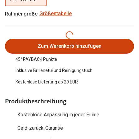
Oakley Me
Angebote
Rahmengröße
Größentabelle
Brillen 2 für 1
Sonnenbri
20% auf selbsttönende Gläser
Randlose 
Back to School: 50% auf die zweite Kinderbrille
Fahrradbri
Zum Warenkorb hinzufügen
Farbe des
Trends
45° PAYBACK Punkte
Zubehör
Inklusive Brillenetui und Reinigungstuch
Nuance Audio Brille
Brillenbüg
Kostenlose Lieferung ab 20 EUR
Ray-Ban Meta
Brillenetui
Oakley Meta
Produktbeschreibung
Brillenket
Brillentrends 2026
Kostenlose Anpassung in jeder Filiale
Ratgeber
Gläser
Geld-zurück-Garantie
UV-Schutz
Glaspakete