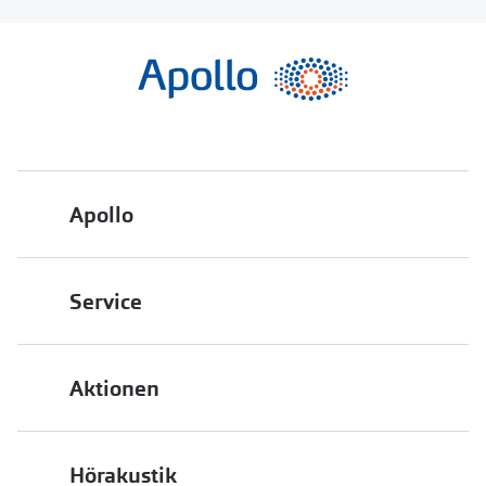
Apollo
Über uns
Service
Engagement
Bestellstatus
Energiepolitik
Aktionen
FAQ
Presse
2 für 1
Terminvereinbarung
Job & Karriere
Hörakustik