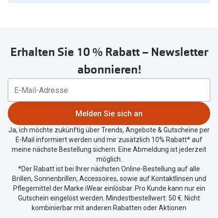
Sie
untenstehenden
Button
um
Erhalten Sie 10 % Rabatt – Newsletter
Ihren
aktuellen
abonnieren!
Standort
zu
teilen.
Melden Sie sich an
Ja, ich möchte zukünftig über Trends, Angebote & Gutscheine per
E-Mail informiert werden und mir zusätzlich 10% Rabatt* auf
meine nächste Bestellung sichern. Eine Abmeldung ist jederzeit
möglich.
*Der Rabatt ist bei Ihrer nächsten Online-Bestellung auf alle
Brillen, Sonnenbrillen, Accessoires, sowie auf Kontaktlinsen und
Pflegemittel der Marke iWear einlösbar. Pro Kunde kann nur ein
Gutschein eingelöst werden. Mindestbestellwert: 50 €. Nicht
kombinierbar mit anderen Rabatten oder Aktionen