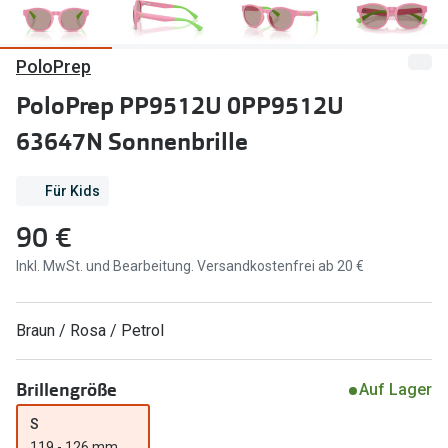
Marken
Sonnenbri
PoloPrep
Ray-Ban
Marken
PoloPrep PP9512U 0PP9512U
DbyD
Ray-Ban
63647N Sonnenbrille
Prada
Prada
Seen
Ralph Lau
Für Kids
90 €
Miu Miu
Unofficial
Inkl. MwSt. und Bearbeitung. Versandkostenfrei ab 20 €
alle Marken
Oakley
Miu Miu
Ratgeber
Braun / Rosa / Petrol
Gleitsicht Ratgeber
alle Mark
Brillengröße
Brillenpass richtig lesen
Auf Lager
Trends
S
Alle Brillen Ratgeber
Ray-Ban 
119 - 126 mm