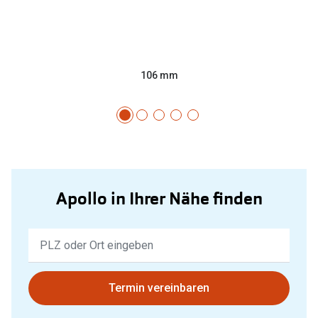
106 mm
Apollo in Ihrer Nähe finden
Keine
Ergebnisse
gefunden.
Bitte
Termin vereinbaren
nutzen