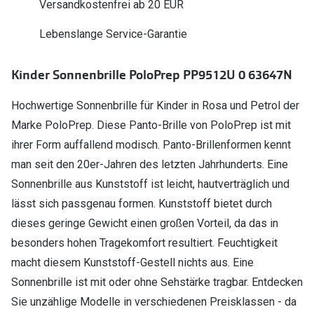
Versandkostenfrei ab 20 EUR
Polarisier
Glasveredelungen
Lebenslange Service-Garantie
Sonnenbri
Brillenglas Typen
Alle Sonne
Transitions Gläser
Kinder Sonnenbrille PoloPrep PP9512U 0 63647N
Angebote
Blaulichtfilter
Hochwertige Sonnenbrille für Kinder in Rosa und Petrol der
Brillen 2 f
Marke PoloPrep. Diese Panto-Brille von PoloPrep ist mit
Stellest®-Brillengläser
ihrer Form auffallend modisch. Panto-Brillenformen kennt
Zubehör
man seit den 20er-Jahren des letzten Jahrhunderts. Eine
Sonnenbrille aus Kunststoff ist leicht, hautverträglich und
Brillenbügel
lässt sich passgenau formen. Kunststoff bietet durch
Brillenetuis
dieses geringe Gewicht einen großen Vorteil, da das in
Brillenkettchen
besonders hohen Tragekomfort resultiert. Feuchtigkeit
macht diesem Kunststoff-Gestell nichts aus. Eine
Sonnenbrille ist mit oder ohne Sehstärke tragbar. Entdecken
Sie unzählige Modelle in verschiedenen Preisklassen - da