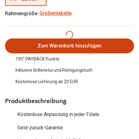
Oakley Me
Angebote
Rahmengröße
Größentabelle
Brillen 2 für 1
Sonnenbri
20% auf selbsttönende Gläser
Randlose 
Back to School: 50% auf die zweite Kinderbrille
Fahrradbri
Zum Warenkorb hinzufügen
Farbe des
Trends
195° PAYBACK Punkte
Inklusive Brillenetui und Reinigungstuch
Zubehör
Nuance Audio Brille
Brillenbüg
Kostenlose Lieferung ab 20 EUR
Ray-Ban Meta
Brillenetui
Oakley Meta
Produktbeschreibung
Brillenket
Brillentrends 2026
Kostenlose Anpassung in jeder Filiale
Ratgeber
Gläser
Geld-zurück-Garantie
UV-Schutz
Glaspakete