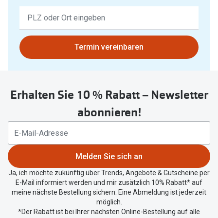
Keine
Ergebnisse
gefunden.
Bitte
Termin vereinbaren
nutzen
Sie
untenstehenden
Erhalten Sie 10 % Rabatt – Newsletter
Button
um
abonnieren!
Ihren
aktuellen
Standort
zu
Melden Sie sich an
teilen.
Ja, ich möchte zukünftig über Trends, Angebote & Gutscheine per
E-Mail informiert werden und mir zusätzlich 10% Rabatt* auf
meine nächste Bestellung sichern. Eine Abmeldung ist jederzeit
möglich.
*Der Rabatt ist bei Ihrer nächsten Online-Bestellung auf alle