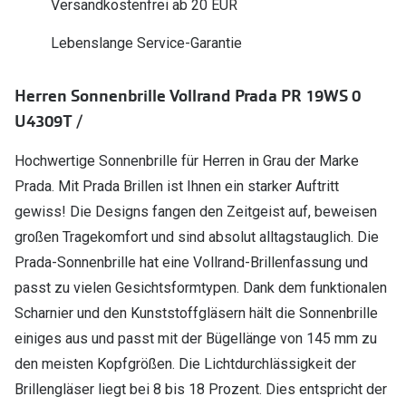
Versandkostenfrei ab 20 EUR
Polarisier
Glasveredelungen
Lebenslange Service-Garantie
Sonnenbri
Brillenglas Typen
Alle Sonne
Herren Sonnenbrille Vollrand Prada PR 19WS 0
Transitions Gläser
U4309T /
Angebote
Blaulichtfilter
Brillen 2 f
Hochwertige Sonnenbrille für Herren in Grau der Marke
Stellest®-Brillengläser
Prada. Mit Prada Brillen ist Ihnen ein starker Auftritt
Zubehör
gewiss! Die Designs fangen den Zeitgeist auf, beweisen
großen Tragekomfort und sind absolut alltagstauglich. Die
Brillenbügel
Prada-Sonnenbrille hat eine Vollrand-Brillenfassung und
Brillenetuis
passt zu vielen Gesichtsformtypen. Dank dem funktionalen
Brillenkettchen
Scharnier und den Kunststoffgläsern hält die Sonnenbrille
einiges aus und passt mit der Bügellänge von 145 mm zu
den meisten Kopfgrößen. Die Lichtdurchlässigkeit der
Brillengläser liegt bei 8 bis 18 Prozent. Dies entspricht der