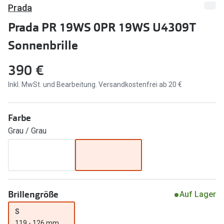
Prada
Marken
Sonnenbri
Prada PR 19WS 0PR 19WS U4309T
Ray-Ban
Marken
Sonnenbrille
DbyD
Ray-Ban
390 €
Prada
Prada
Inkl. MwSt. und Bearbeitung. Versandkostenfrei ab 20 €
Seen
Ralph Lau
Miu Miu
Unofficial
Farbe
Grau / Grau
alle Marken
Oakley
Miu Miu
Ratgeber
Gleitsicht Ratgeber
alle Mark
Brillengröße
Auf Lager
Brillenpass richtig lesen
Trends
S
Alle Brillen Ratgeber
Ray-Ban 
119 - 126 mm