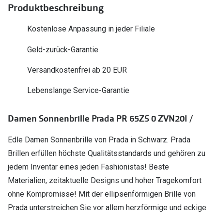
Polarisier
Produktbeschreibung
Glasveredelungen
Sonnenbri
Kostenlose Anpassung in jeder Filiale
Brillenglas Typen
Alle Sonne
Geld-zurück-Garantie
Transitions Gläser
Angebote
Blaulichtfilter
Versandkostenfrei ab 20 EUR
Brillen 2 f
Stellest®-Brillengläser
Lebenslange Service-Garantie
Zubehör
Damen Sonnenbrille Prada PR 65ZS 0 ZVN20I /
Brillenbügel
Edle Damen Sonnenbrille von Prada in Schwarz. Prada
Brillenetuis
Brillen erfüllen höchste Qualitätsstandards und gehören zu
Brillenkettchen
jedem Inventar eines jeden Fashionistas! Beste
Materialien, zeitaktuelle Designs und hoher Tragekomfort
ohne Kompromisse! Mit der ellipsenförmigen Brille von
Prada unterstreichen Sie vor allem herzförmige und eckige