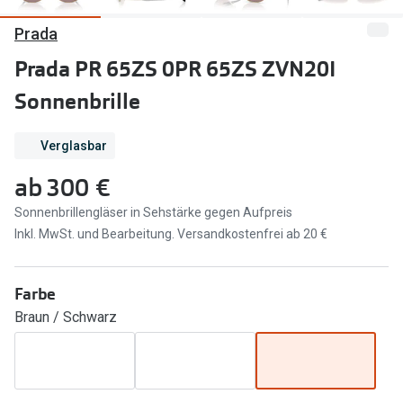
Prada
Marken
Sonnenbri
Ray-Ban
Prada PR 65ZS 0PR 65ZS ZVN20I
Marken
Sonnenbrille
DbyD
Ray-Ban
Prada
Prada
Verglasbar
Seen
Ralph Lau
ab
300 €
Miu Miu
Unofficial
Sonnenbrillengläser in Sehstärke gegen Aufpreis
Inkl. MwSt. und Bearbeitung. Versandkostenfrei ab 20 €
alle Marken
Oakley
Miu Miu
Ratgeber
Farbe
Gleitsicht Ratgeber
alle Mark
Braun / Schwarz
Brillenpass richtig lesen
Trends
Alle Brillen Ratgeber
Ray-Ban 