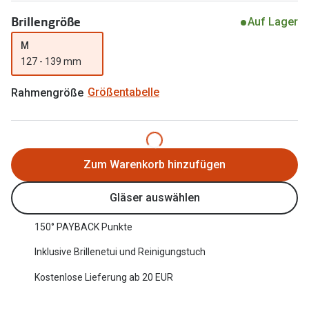
Oakley Me
Angebote
Brillengröße
Auf Lager
Brillen 2 für 1
Sonnenbri
M
127 - 139 mm
20% auf selbsttönende Gläser
Randlose 
Rahmengröße
Größentabelle
Back to School: 50% auf die zweite Kinderbrille
Fahrradbri
Farbe des
Trends
Zubehör
Nuance Audio Brille
Zum Warenkorb hinzufügen
Brillenbüg
Ray-Ban Meta
Gläser auswählen
Brillenetui
Oakley Meta
150° PAYBACK Punkte
Brillenket
Brillentrends 2026
Inklusive Brillenetui und Reinigungstuch
Ratgeber
Gläser
Kostenlose Lieferung ab 20 EUR
UV-Schutz
Glaspakete