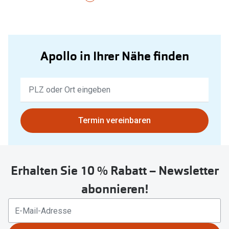
Apollo in Ihrer Nähe finden
Keine
Ergebnisse
gefunden.
Bitte
Termin vereinbaren
nutzen
Sie
untenstehenden
Erhalten Sie 10 % Rabatt – Newsletter
Button
um
abonnieren!
Ihren
aktuellen
Standort