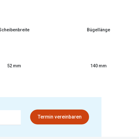
Scheibenbreite
Bügellänge
52 mm
140 mm
Termin vereinbaren