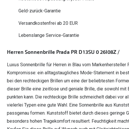
Oakley Meta entdecken
Wann brauche ich ein Hörgerät?
Lesebrillen
Mit Sehstärke
Online Brillenberater
alle Marken
Ratgeber
Geld-zurück-Garantie
Hörgeräte-Arten
Kontaktlinsen-Pr
Weitere Kategorien
Sportsonnenbrillen
Hörtest
Gleitsicht Ratgeb
iWear Nimm 4 zah
Versandkostenfrei ab 20 EUR
Ray-Ban Meta ausprobieren
Weitere Kategorien
Brillen Sale
Alle Hörakustik Ratgeber
Brillenpass richti
Kontaktlinsen-Ab
Lebenslange Service-Garantie
Sonnenbrillen Sale
Alle Brillen Ratge
iWear Direct
Herren Sonnenbrille Prada PR D13SU 0 26I08Z /
Luxus Sonnenbrille für Herren in Blau vom Markenhersteller P
Kompromisse: ein alltagstaugliches Mode-Statement in bester
bei den rechteckigen Brillen um eine der beliebtesten Forme
dieser Brille eine zeitlose und geniale Brille, die sowohl m
punkten kann. Die rechteckige Brille schmeichelt dabei vor a
vielerlei Typen eine gute Wahl. Eine Sonnenbrille aus Kunststof
passgenau formen. Kunststoff bietet durch dieses geringe Ge
besonders hohen Tragekomfort resultiert. Feuchtigkeit macht