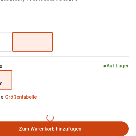
Brillen 2 für 1
Alle Marken
Zubehör
Brillenbügel
Brillenetuis
Brillenkettchen
e
Auf Lager
mm
ße
Größentabelle
Zum Warenkorb hinzufügen