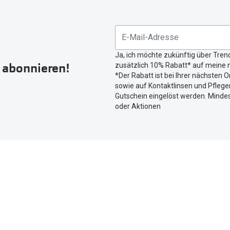
nutzen
Sie
untenstehenden
Button
Ja, ich möchte zukünftig über Tren
um
r abonnieren!
zusätzlich 10% Rabatt* auf meine n
Ihren
*Der Rabatt ist bei Ihrer nächsten O
aktuellen
sowie auf Kontaktlinsen und Pflegem
Standort
Gutschein eingelöst werden. Mindes
zu
oder Aktionen
teilen.