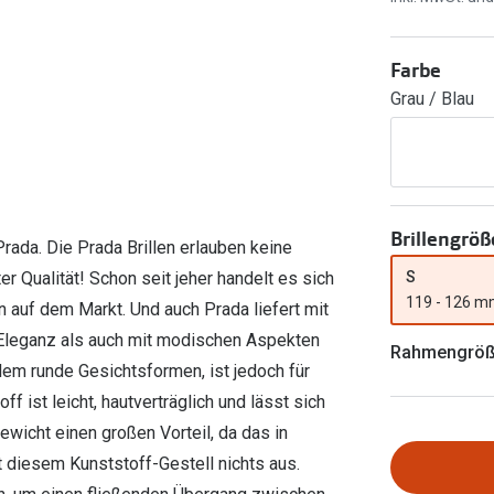
Ray-Ban Meta
Gleitsichtlinsen
Zahlung & Gutscheinkarten
Zubehör
obetragen
Oakley Meta
Sphärische Linsen
Filialauskünfte
Farbe
er
l 3
Brillentrends 2026
Brillenbügel
Torische Linsen
Grau / Blau
Rücksendung
g lesen
Brillenetuis
Farblinsen
o
Min.-5%
ber
Brillenkettchen
Motivlinsen
Brillengröß
rada. Die Prada Brillen erlauben keine
S
 Qualität! Schon seit jeher handelt es sich
119 - 126 
n auf dem Markt. Und auch Prada liefert mit
it Eleganz als auch mit modischen Aspekten
Rahmengrö
llem runde Gesichtsformen, ist jedoch für
f ist leicht, hautverträglich und lässt sich
wicht einen großen Vorteil, da das in
 diesem Kunststoff-Gestell nichts aus.