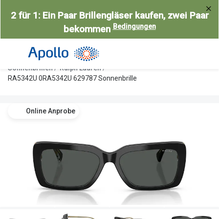
Weiter
2 für 1: Ein Paar Brillengläser kaufen, zwei Paar
zum
Bedingungen
bekommen
Inhalt
Alle Brillen
Kategorie
Damen
Alle Sonne
Sonnenbrillen
Ralph Lauren
Herren
Damen
RA5342U 0RA5342U 629787 Sonnenbrille
Kinder
Herren
Online Anprobe
Gleitsicht
Kinder
AI Glasses
Gleitsicht
Selbsttönende Brillen
Polarisier
Lesebrillen
Mit Sehst
Weitere Kategorien
Sportsonn
Weitere K
Brillen Sale