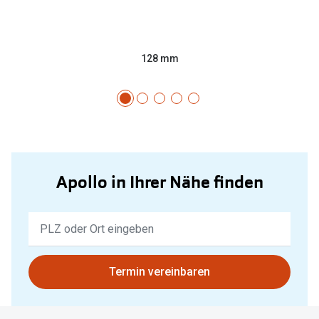
128 mm
Apollo in Ihrer Nähe finden
Keine
Ergebnisse
gefunden.
Bitte
Termin vereinbaren
nutzen
Sie