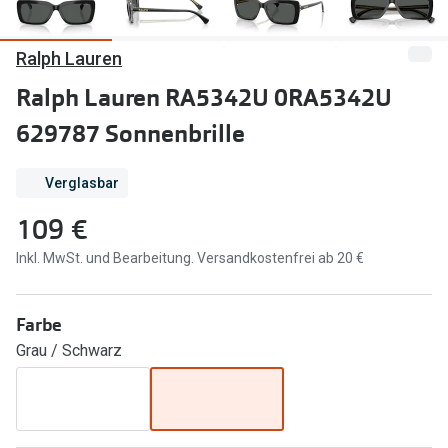
Marken
Sonnenbri
Ralph Lauren
Ray-Ban
Marken
Ralph Lauren RA5342U 0RA5342U
DbyD
Ray-Ban
629787 Sonnenbrille
Prada
Prada
Verglasbar
Seen
Ralph Lau
109 €
Miu Miu
Unofficial
Inkl. MwSt. und Bearbeitung. Versandkostenfrei ab 20 €
alle Marken
Oakley
Miu Miu
Ratgeber
Farbe
Gleitsicht Ratgeber
alle Mark
Grau / Schwarz
Brillenpass richtig lesen
Trends
Alle Brillen Ratgeber
Ray-Ban 