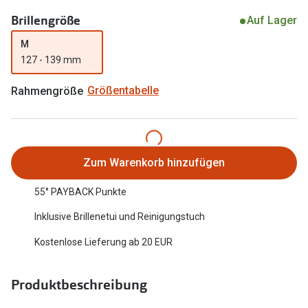
Oakley Me
Brillengröße
Angebote
Auf Lager
Brillen 2 für 1
Sonnenbri
M
127 - 139 mm
20% auf selbsttönende Gläser
Randlose 
Rahmengröße
Größentabelle
Back to School: 50% auf die zweite Kinderbrille
Fahrradbri
Farbe des
Trends
Zubehör
Nuance Audio Brille
Zum Warenkorb hinzufügen
Brillenbüg
Ray-Ban Meta
55° PAYBACK Punkte
Brillenetui
Oakley Meta
Inklusive Brillenetui und Reinigungstuch
Brillenket
Brillentrends 2026
Kostenlose Lieferung ab 20 EUR
Ratgeber
Gläser
Produktbeschreibung
UV-Schutz
Glaspakete