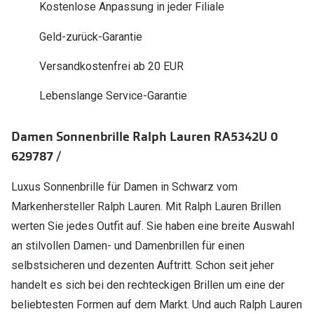
Kostenlose Anpassung in jeder Filiale
Polarisier
Glasveredelungen
Geld-zurück-Garantie
Sonnenbri
Brillenglas Typen
Alle Sonne
Versandkostenfrei ab 20 EUR
Transitions Gläser
Lebenslange Service-Garantie
Angebote
Blaulichtfilter
Brillen 2 f
Stellest®-Brillengläser
Damen Sonnenbrille Ralph Lauren RA5342U 0
629787 /
Zubehör
Brillenbügel
Luxus Sonnenbrille für Damen in Schwarz vom
Markenhersteller Ralph Lauren. Mit Ralph Lauren Brillen
Brillenetuis
werten Sie jedes Outfit auf. Sie haben eine breite Auswahl
Brillenkettchen
an stilvollen Damen- und Damenbrillen für einen
selbstsicheren und dezenten Auftritt. Schon seit jeher
handelt es sich bei den rechteckigen Brillen um eine der
beliebtesten Formen auf dem Markt. Und auch Ralph Lauren