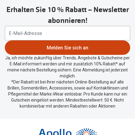
untenstehenden
Erhalten Sie 10 % Rabatt – Newsletter
Button
um
abonnieren!
Ihren
aktuellen
Standort
zu
Melden Sie sich an
teilen.
Ja, ich möchte zukünftig über Trends, Angebote & Gutscheine per
E-Mail informiert werden und mir zusätzlich 10% Rabatt* auf
meine nächste Bestellung sichern. Eine Abmeldung ist jederzeit
möglich.
*Der Rabatt ist bei Ihrer nächsten Online-Bestellung auf alle
Brillen, Sonnenbrillen, Accessoires, sowie auf Kontaktlinsen und
Pflegemittel der Marke iWear einlösbar. Pro Kunde kann nur ein
Gutschein eingelöst werden. Mindestbestellwert: 50 €. Nicht
kombinierbar mit anderen Rabatten oder Aktionen