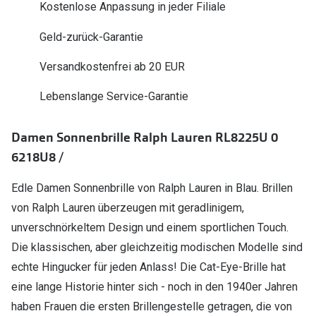
Kostenlose Anpassung in jeder Filiale
Polarisier
Glasveredelungen
Geld-zurück-Garantie
Sonnenbri
Brillenglas Typen
Alle Sonne
Versandkostenfrei ab 20 EUR
Transitions Gläser
Lebenslange Service-Garantie
Angebote
Blaulichtfilter
Brillen 2 f
Stellest®-Brillengläser
Damen Sonnenbrille Ralph Lauren RL8225U 0
6218U8 /
Zubehör
Brillenbügel
Edle Damen Sonnenbrille von Ralph Lauren in Blau. Brillen
von Ralph Lauren überzeugen mit geradlinigem,
Brillenetuis
unverschnörkeltem Design und einem sportlichen Touch.
Brillenkettchen
Die klassischen, aber gleichzeitig modischen Modelle sind
echte Hingucker für jeden Anlass! Die Cat-Eye-Brille hat
eine lange Historie hinter sich - noch in den 1940er Jahren
haben Frauen die ersten Brillengestelle getragen, die von