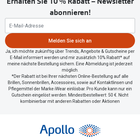
Erhalten Sie 10 % Rabatt – Newsletter
Button
um
abonnieren!
Ihren
aktuellen
Standort
zu
Melden Sie sich an
teilen.
Ja, ich möchte zukünftig über Trends, Angebote & Gutscheine per
E-Mail informiert werden und mir zusätzlich 10% Rabatt* auf
meine nächste Bestellung sichern. Eine Abmeldung ist jederzeit
möglich.
*Der Rabatt ist bei Ihrer nächsten Online-Bestellung auf alle
Brillen, Sonnenbrillen, Accessoires, sowie auf Kontaktlinsen und
Pflegemittel der Marke iWear einlösbar. Pro Kunde kann nur ein
Gutschein eingelöst werden. Mindestbestellwert: 50 €. Nicht
kombinierbar mit anderen Rabatten oder Aktionen