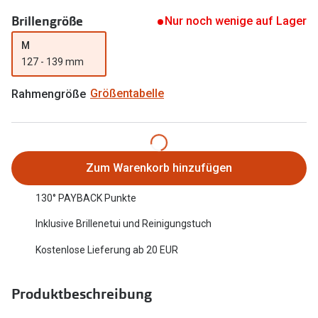
Oakley Me
Brillengröße
Angebote
Nur noch wenige auf Lager
Brillen 2 für 1
Sonnenbri
M
127 - 139 mm
20% auf selbsttönende Gläser
Randlose 
Rahmengröße
Größentabelle
Back to School: 50% auf die zweite Kinderbrille
Fahrradbri
Farbe des
Trends
Zubehör
Nuance Audio Brille
Zum Warenkorb hinzufügen
Brillenbüg
Ray-Ban Meta
130° PAYBACK Punkte
Brillenetui
Oakley Meta
Inklusive Brillenetui und Reinigungstuch
Brillenket
Brillentrends 2026
Kostenlose Lieferung ab 20 EUR
Ratgeber
Gläser
Produktbeschreibung
UV-Schutz
Glaspakete