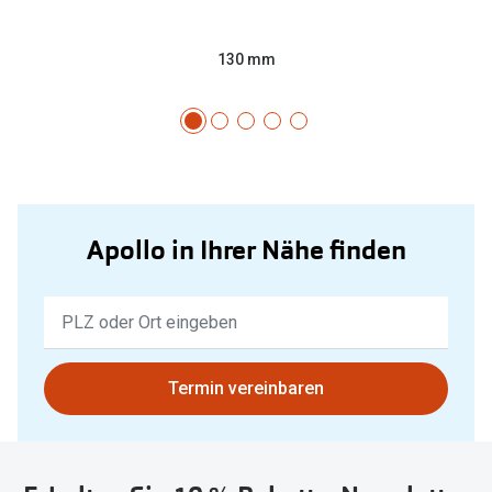
130 mm
Apollo in Ihrer Nähe finden
Keine
Ergebnisse
gefunden.
Bitte
Termin vereinbaren
nutzen
Sie
untenstehenden