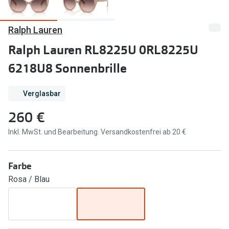
Marken
Sonnenbri
Ralph Lauren
Ray-Ban
Marken
Ralph Lauren RL8225U 0RL8225U
DbyD
Ray-Ban
6218U8 Sonnenbrille
Prada
Prada
Verglasbar
Seen
Ralph Lau
260 €
Miu Miu
Unofficial
Inkl. MwSt. und Bearbeitung. Versandkostenfrei ab 20 €
alle Marken
Oakley
Miu Miu
Ratgeber
Farbe
Gleitsicht Ratgeber
alle Mark
Rosa / Blau
Brillenpass richtig lesen
Trends
Alle Brillen Ratgeber
Ray-Ban 