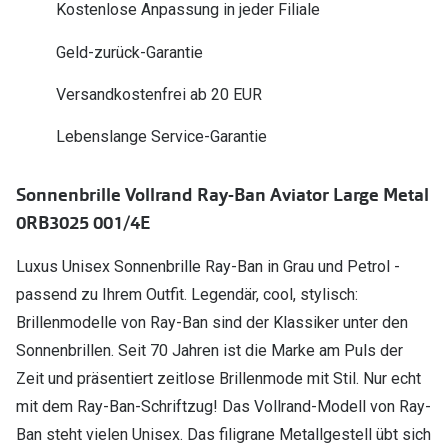
Kostenlose Anpassung in jeder Filiale
Polarisier
Glasveredelungen
Geld-zurück-Garantie
Sonnenbri
Brillenglas Typen
Alle Sonne
Versandkostenfrei ab 20 EUR
Transitions Gläser
Lebenslange Service-Garantie
Angebote
Blaulichtfilter
Brillen 2 f
Stellest®-Brillengläser
Sonnenbrille Vollrand Ray-Ban Aviator Large Metal
0RB3025 001/4E
Zubehör
Brillenbügel
Luxus Unisex Sonnenbrille Ray-Ban in Grau und Petrol -
passend zu Ihrem Outfit. Legendär, cool, stylisch:
Brillenetuis
Brillenmodelle von Ray-Ban sind der Klassiker unter den
Brillenkettchen
Sonnenbrillen. Seit 70 Jahren ist die Marke am Puls der
Zeit und präsentiert zeitlose Brillenmode mit Stil. Nur echt
mit dem Ray-Ban-Schriftzug! Das Vollrand-Modell von Ray-
Ban steht vielen Unisex. Das filigrane Metallgestell übt sich