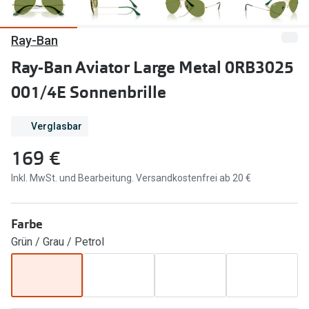
Marken
Sonnenbri
Ray-Ban
Ray-Ban
Marken
Ray-Ban Aviator Large Metal 0RB3025
DbyD
Ray-Ban
001/4E Sonnenbrille
Prada
Prada
Verglasbar
Seen
Ralph Lau
169 €
Miu Miu
Unofficial
Inkl. MwSt. und Bearbeitung. Versandkostenfrei ab 20 €
alle Marken
Oakley
Miu Miu
Ratgeber
Farbe
Gleitsicht Ratgeber
alle Mark
Grün / Grau / Petrol
Brillenpass richtig lesen
Trends
Alle Brillen Ratgeber
Ray-Ban 