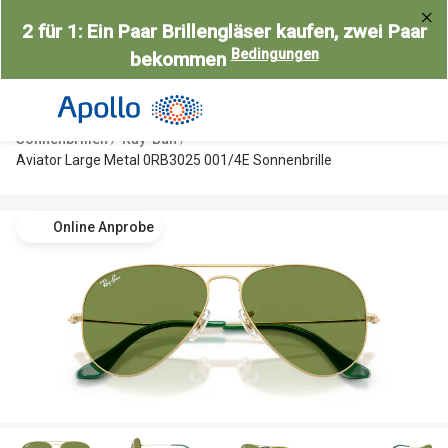
Weiter
2 für 1: Ein Paar Brillengläser kaufen, zwei Paar
zum
Bedingungen
bekommen
Inhalt
Alle Brillen
Kategorie
Damen
Alle Sonne
Sonnenbrillen
Ray-Ban
Herren
Damen
Aviator Large Metal 0RB3025 001/4E Sonnenbrille
Kinder
Herren
Online Anprobe
Gleitsicht
Kinder
AI Glasses
Gleitsicht
Selbsttönende Brillen
Polarisier
Lesebrillen
Mit Sehst
Weitere Kategorien
Sportsonn
Weitere K
Brillen Sale