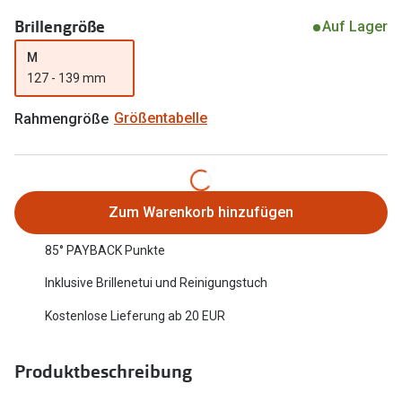
Oakley Me
Brillengröße
Angebote
Auf Lager
Brillen 2 für 1
Sonnenbri
M
127 - 139 mm
20% auf selbsttönende Gläser
Randlose 
Rahmengröße
Größentabelle
Back to School: 50% auf die zweite Kinderbrille
Fahrradbri
Farbe des
Trends
Zubehör
Nuance Audio Brille
Zum Warenkorb hinzufügen
Brillenbüg
Ray-Ban Meta
85° PAYBACK Punkte
Brillenetui
Oakley Meta
Inklusive Brillenetui und Reinigungstuch
Brillenket
Brillentrends 2026
Kostenlose Lieferung ab 20 EUR
Ratgeber
Gläser
Produktbeschreibung
UV-Schutz
Glaspakete