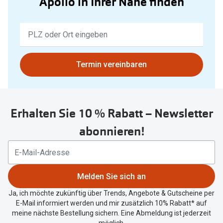
Apollo in Ihrer Nähe finden
Keine
Ergebnisse
gefunden.
Bitte
Termin vereinbaren
nutzen
Sie
untenstehenden
Erhalten Sie 10 % Rabatt – Newsletter
Button
um
abonnieren!
Ihren
aktuellen
Standort
zu
Melden Sie sich an
teilen.
Ja, ich möchte zukünftig über Trends, Angebote & Gutscheine per
E-Mail informiert werden und mir zusätzlich 10% Rabatt* auf
meine nächste Bestellung sichern. Eine Abmeldung ist jederzeit