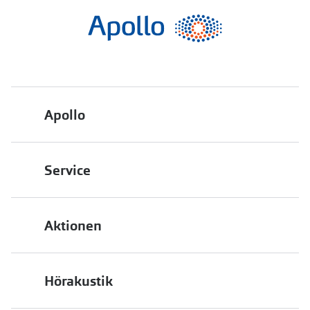
Apollo
Über uns
Service
Engagement
Bestellstatus
Energiepolitik
Aktionen
FAQ
Presse
2 für 1
Terminvereinbarung
Job & Karriere
Hörakustik
Back to School
Filialübersicht
Auszeichnungen