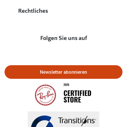
Hörgeräte
Bis zu -10% auf iWear
PAYBACK bei Apollo
Rechtliches
Affiliate werden
Hörtest
zur Aktionsübersicht
Newsletter
Franchisepartner werden
Lieferkettensorgfaltspflichtengesetz
Immobilien anbieten
Folgen Sie uns auf
Abo kündigen
Eine Bestellung stornieren oder
zurückgeben
Newsletter abonnieren
Bestellung widerrufen