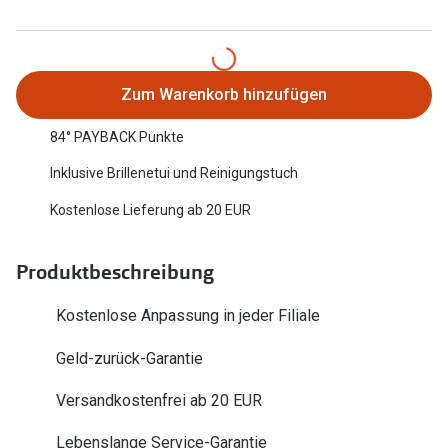
Oakley Me
Angebote
Brillen 2 für 1
Sonnenbri
Zum Warenkorb hinzufügen
20% auf selbsttönende Gläser
Randlose 
84° PAYBACK Punkte
Back to School: 50% auf die zweite Kinderbrille
Fahrradbri
Inklusive Brillenetui und Reinigungstuch
Farbe des
Trends
Kostenlose Lieferung ab 20 EUR
Zubehör
Nuance Audio Brille
Brillenbüg
Produktbeschreibung
Ray-Ban Meta
Brillenetui
Oakley Meta
Kostenlose Anpassung in jeder Filiale
Brillenket
Brillentrends 2026
Geld-zurück-Garantie
Ratgeber
Gläser
Versandkostenfrei ab 20 EUR
UV-Schutz
Glaspakete
Lebenslange Service-Garantie