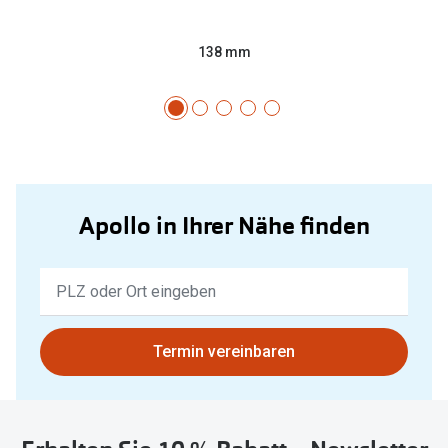
138 mm
Apollo in Ihrer Nähe finden
Keine
Ergebnisse
gefunden.
Bitte
Termin vereinbaren
nutzen
Sie
untenstehenden
Button