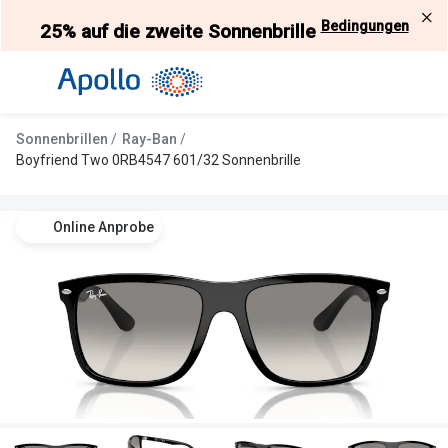
Weiter
Bedingungen
25% auf die zweite Sonnenbrille
zum
Inhalt
Alle Brillen
Kategorie
Damen
Alle Sonne
Sonnenbrillen
Ray-Ban
Herren
Damen
Boyfriend Two 0RB4547 601/32 Sonnenbrille
Kinder
Herren
Online Anprobe
Gleitsicht
Kinder
AI Glasses
Gleitsicht
Selbsttönende Brillen
Polarisier
Lesebrillen
Mit Sehst
Weitere Kategorien
Sportsonn
Weitere K
Brillen Sale