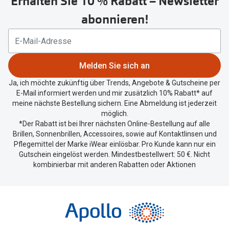
Erhalten Sie 10 % Rabatt – Newsletter
um
abonnieren!
Ihren
aktuellen
Standort
zu
Melden Sie sich an
teilen.
Ja, ich möchte zukünftig über Trends, Angebote & Gutscheine per
E-Mail informiert werden und mir zusätzlich 10% Rabatt* auf
meine nächste Bestellung sichern. Eine Abmeldung ist jederzeit
möglich.
*Der Rabatt ist bei Ihrer nächsten Online-Bestellung auf alle
Brillen, Sonnenbrillen, Accessoires, sowie auf Kontaktlinsen und
Pflegemittel der Marke iWear einlösbar. Pro Kunde kann nur ein
Gutschein eingelöst werden. Mindestbestellwert: 50 €. Nicht
kombinierbar mit anderen Rabatten oder Aktionen