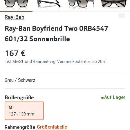
Marken
Sonnenbri
Ray-Ban
Ray-Ban
Marken
Ray-Ban Boyfriend Two 0RB4547
DbyD
Ray-Ban
601/32 Sonnenbrille
Prada
Prada
167 €
Seen
Ralph Lau
Inkl. MwSt. und Bearbeitung. Versandkostenfrei ab 20 €
Miu Miu
Unofficial
alle Marken
Oakley
Grau / Schwarz
Miu Miu
Ratgeber
Brillengröße
Auf Lager
Gleitsicht Ratgeber
alle Mark
M
Brillenpass richtig lesen
127 - 139 mm
Trends
Alle Brillen Ratgeber
Ray-Ban 
Rahmengröße
Größentabelle