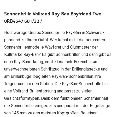
Polarisier
Glasveredelungen
Sonnenbrille Vollrand Ray-Ban Boyfriend Two
Sonnenbri
Brillenglas Typen
0RB4547 601/32 /
Alle Sonne
Transitions Gläser
Hochwertige Unisex Sonnenbrille Ray-Ban in Schwarz -
Angebote
Blaulichtfilter
passend zu Ihrem Outfit. Wer kennt nicht die berühmten
Brillen 2 f
Sonnenbrillenmodelle Wayfarer und Clubmaster der
Stellest®-Brillengläser
Kultmarke Ray-Ban? Es gibt Sonnenbrillen und dann gibt es
Zubehör
noch Ray-Bans: kultig, cool, klassisch. Erkennbar am
Brillenbügel
unverwechselbaren Schriftzug in der Brillenglasecke und
am Brillenbügel begleiten Ray-Ban-Sonnenbrillen ihre
Brillenetuis
Träger rund um den Globus. Die Ray-Ban-Sonnenbrille hat
Brillenkettchen
eine Vollrand-Brillenfassung und passt zu vielen
Gesichtsformtypen. Dank dem funktionalen Scharnier hält
die Sonnenbrille einiges aus und passt mit der Bügellänge
von 145 mm zu den meisten Kopfgrößen. Bei einer