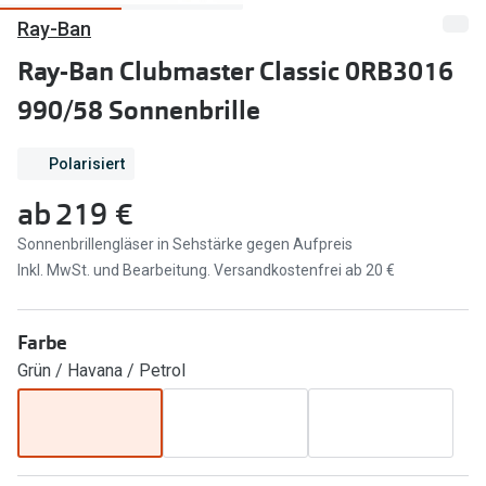
Ray-Ban
Marken
Sonnenbri
Ray-Ban Clubmaster Classic 0RB3016
Ray-Ban
Marken
990/58 Sonnenbrille
DbyD
Ray-Ban
Prada
Prada
Polarisiert
ab
219 €
Seen
Ralph Lau
Sonnenbrillengläser in Sehstärke gegen Aufpreis
Miu Miu
Unofficial
Inkl. MwSt. und Bearbeitung. Versandkostenfrei ab 20 €
alle Marken
Oakley
Miu Miu
Farbe
Ratgeber
Grün / Havana / Petrol
Gleitsicht Ratgeber
alle Mark
Brillenpass richtig lesen
Trends
Alle Brillen Ratgeber
Ray-Ban 