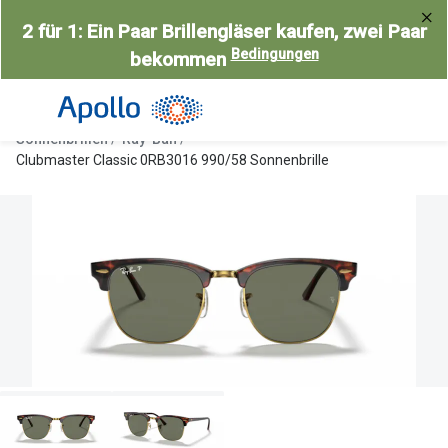
Weiter
2 für 1: Ein Paar Brillengläser kaufen, zwei Paar
zum
Bedingungen
bekommen
Inhalt
Alle Brillen
Kategorie
Damen
Alle Sonne
Sonnenbrillen
Ray-Ban
Herren
Damen
Clubmaster Classic 0RB3016 990/58 Sonnenbrille
Kinder
Herren
Gleitsicht
Kinder
AI Glasses
Gleitsicht
Selbsttönende Brillen
Polarisier
Lesebrillen
Mit Sehst
Weitere Kategorien
Sportsonn
Weitere K
Brillen Sale