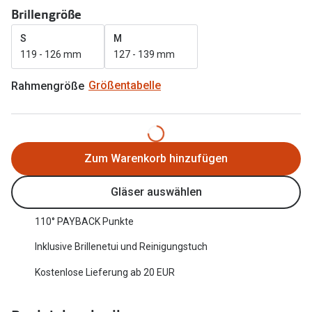
Brillengröße
Oakley Me
Angebote
S
M
Brillen 2 für 1
Sonnenbri
119 - 126 mm
127 - 139 mm
20% auf selbsttönende Gläser
Randlose 
Rahmengröße
Größentabelle
Back to School: 50% auf die zweite Kinderbrille
Fahrradbri
Farbe des
Trends
Zum Warenkorb hinzufügen
Zubehör
Nuance Audio Brille
Brillenbüg
Ray-Ban Meta
Gläser auswählen
Brillenetui
Oakley Meta
110° PAYBACK Punkte
Brillenket
Brillentrends 2026
Inklusive Brillenetui und Reinigungstuch
Ratgeber
Kostenlose Lieferung ab 20 EUR
Gläser
UV-Schutz
Glaspakete