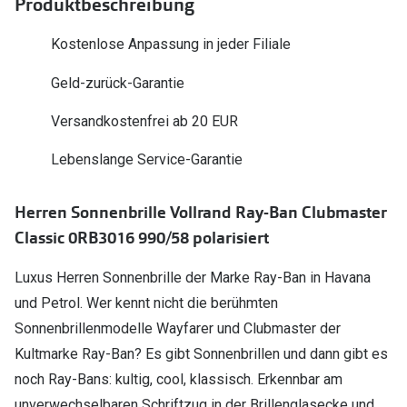
Produktbeschreibung
Polarisier
Glasveredelungen
Kostenlose Anpassung in jeder Filiale
Sonnenbri
Brillenglas Typen
Geld-zurück-Garantie
Alle Sonne
Transitions Gläser
Versandkostenfrei ab 20 EUR
Angebote
Blaulichtfilter
Brillen 2 f
Lebenslange Service-Garantie
Stellest®-Brillengläser
Herren Sonnenbrille Vollrand Ray-Ban Clubmaster
Zubehör
Classic 0RB3016 990/58 polarisiert
Brillenbügel
Brillenetuis
Luxus Herren Sonnenbrille der Marke Ray-Ban in Havana
und Petrol. Wer kennt nicht die berühmten
Brillenkettchen
Sonnenbrillenmodelle Wayfarer und Clubmaster der
Kultmarke Ray-Ban? Es gibt Sonnenbrillen und dann gibt es
noch Ray-Bans: kultig, cool, klassisch. Erkennbar am
unverwechselbaren Schriftzug in der Brillenglasecke und