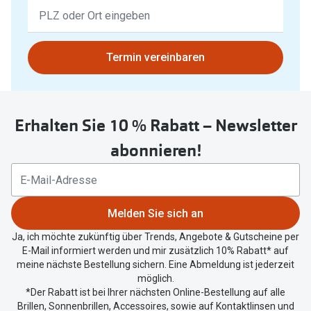
Keine
Ergebnisse
gefunden.
Bitte
Termin vereinbaren
nutzen
Sie
untenstehenden
Erhalten Sie 10 % Rabatt – Newsletter
Button
um
abonnieren!
Ihren
aktuellen
Standort
zu
Melden Sie sich an
teilen.
Ja, ich möchte zukünftig über Trends, Angebote & Gutscheine per
E-Mail informiert werden und mir zusätzlich 10% Rabatt* auf
meine nächste Bestellung sichern. Eine Abmeldung ist jederzeit
möglich.
*Der Rabatt ist bei Ihrer nächsten Online-Bestellung auf alle
Brillen, Sonnenbrillen, Accessoires, sowie auf Kontaktlinsen und