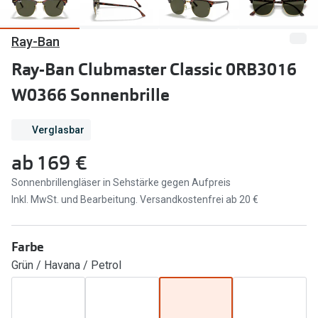
Marken
Sonnenbri
Ray-Ban
Ray-Ban
Marken
Ray-Ban Clubmaster Classic 0RB3016
DbyD
Ray-Ban
W0366 Sonnenbrille
Prada
Prada
Verglasbar
Seen
Ralph Lau
ab
169 €
Miu Miu
Unofficial
Sonnenbrillengläser in Sehstärke gegen Aufpreis
alle Marken
Oakley
Inkl. MwSt. und Bearbeitung. Versandkostenfrei ab 20 €
Miu Miu
Ratgeber
Farbe
Gleitsicht Ratgeber
alle Mark
Grün / Havana / Petrol
Brillenpass richtig lesen
Trends
Alle Brillen Ratgeber
Ray-Ban 