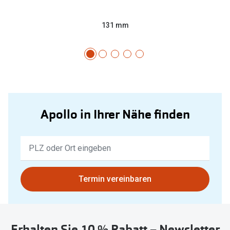
131 mm
Apollo in Ihrer Nähe finden
Keine
Ergebnisse
gefunden.
Bitte
Termin vereinbaren
nutzen
Sie
untenstehenden
Erhalten Sie 10 % Rabatt – Newsletter
Button