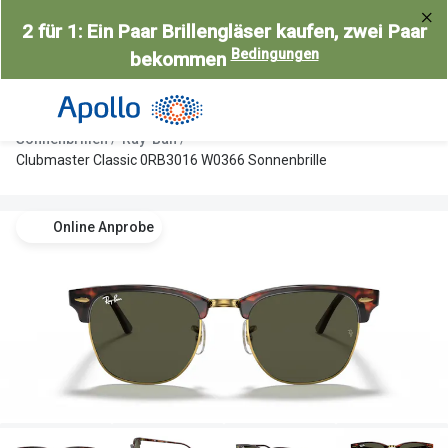
Weiter
2 für 1: Ein Paar Brillengläser kaufen, zwei Paar
zum
Bedingungen
bekommen
Inhalt
Alle Brillen
Kategorie
Damen
Alle Sonne
Sonnenbrillen
Ray-Ban
Herren
Damen
Clubmaster Classic 0RB3016 W0366 Sonnenbrille
Kinder
Herren
Online Anprobe
Gleitsicht
Kinder
AI Glasses
Gleitsicht
Selbsttönende Brillen
Polarisier
Lesebrillen
Mit Sehst
Weitere Kategorien
Sportsonn
Weitere K
Brillen Sale