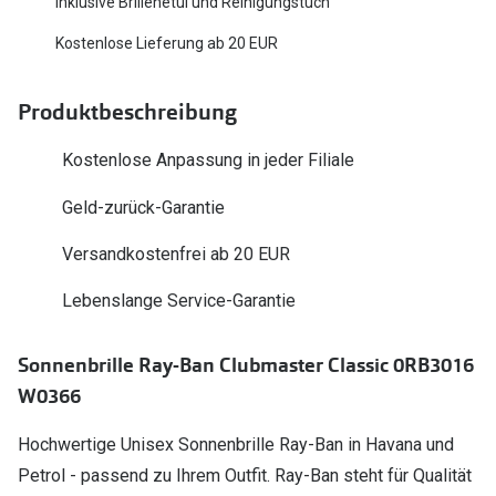
Inklusive Brillenetui und Reinigungstuch
Polarisier
Glasveredelungen
Kostenlose Lieferung ab 20 EUR
Sonnenbri
Brillenglas Typen
Alle Sonne
Produktbeschreibung
Transitions Gläser
Angebote
Blaulichtfilter
Kostenlose Anpassung in jeder Filiale
Brillen 2 f
Stellest®-Brillengläser
Geld-zurück-Garantie
Versandkostenfrei ab 20 EUR
Zubehör
Brillenbügel
Lebenslange Service-Garantie
Brillenetuis
Sonnenbrille Ray-Ban Clubmaster Classic 0RB3016
Brillenkettchen
W0366
Hochwertige Unisex Sonnenbrille Ray-Ban in Havana und
Petrol - passend zu Ihrem Outfit. Ray-Ban steht für Qualität