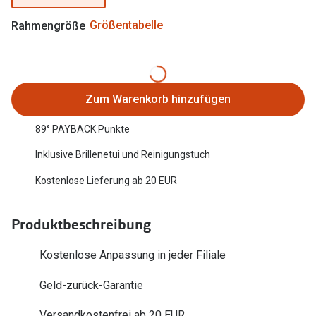
Oakley Me
Angebote
Rahmengröße
Größentabelle
Brillen 2 für 1
Sonnenbri
20% auf selbsttönende Gläser
Randlose 
Back to School: 50% auf die zweite Kinderbrille
Fahrradbri
Zum Warenkorb hinzufügen
Farbe des
89° PAYBACK Punkte
Trends
Inklusive Brillenetui und Reinigungstuch
Zubehör
Nuance Audio Brille
Kostenlose Lieferung ab 20 EUR
Brillenbüg
Ray-Ban Meta
Brillenetui
Oakley Meta
Produktbeschreibung
Brillenket
Brillentrends 2026
Kostenlose Anpassung in jeder Filiale
Ratgeber
Gläser
Geld-zurück-Garantie
UV-Schutz
Glaspakete
Versandkostenfrei ab 20 EUR