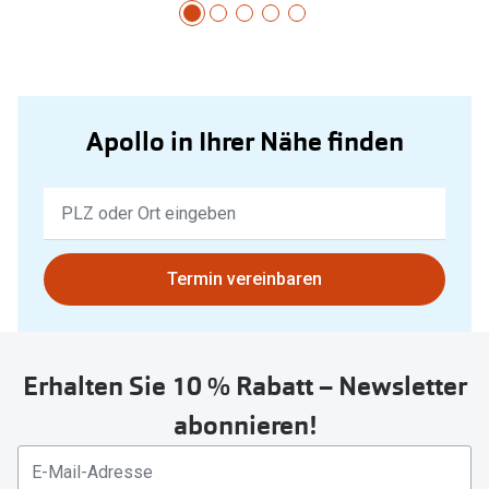
Apollo in Ihrer Nähe finden
Keine
Ergebnisse
gefunden.
Bitte
Termin vereinbaren
nutzen
Sie
untenstehenden
Erhalten Sie 10 % Rabatt – Newsletter
Button
um
abonnieren!
Ihren
aktuellen
Standort