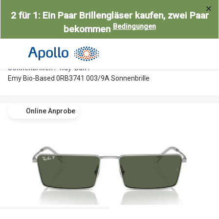
Weiter
2 für 1: Ein Paar Brillengläser kaufen, zwei Paar
zum
Bedingungen
bekommen
Inhalt
Alle Brillen
Kategorie
Damen
Alle Sonne
Sonnenbrillen
Ray-Ban
Herren
Damen
Emy Bio-Based 0RB3741 003/9A Sonnenbrille
Kinder
Herren
Online Anprobe
Gleitsicht
Kinder
AI Glasses
Gleitsicht
Selbsttönende Brillen
Polarisier
Lesebrillen
Mit Sehst
Weitere Kategorien
Sportsonn
Weitere K
Brillen Sale