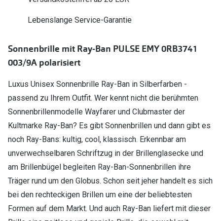
Polarisier
Glasveredelungen
Lebenslange Service-Garantie
Sonnenbri
Brillenglas Typen
Alle Sonne
Sonnenbrille mit Ray-Ban PULSE EMY 0RB3741
Transitions Gläser
003/9A polarisiert
Angebote
Blaulichtfilter
Luxus Unisex Sonnenbrille Ray-Ban in Silberfarben -
Brillen 2 f
Stellest®-Brillengläser
passend zu Ihrem Outfit. Wer kennt nicht die berühmten
Sonnenbrillenmodelle Wayfarer und Clubmaster der
Zubehör
Kultmarke Ray-Ban? Es gibt Sonnenbrillen und dann gibt es
Brillenbügel
noch Ray-Bans: kultig, cool, klassisch. Erkennbar am
Brillenetuis
unverwechselbaren Schriftzug in der Brillenglasecke und
am Brillenbügel begleiten Ray-Ban-Sonnenbrillen ihre
Brillenkettchen
Träger rund um den Globus. Schon seit jeher handelt es sich
bei den rechteckigen Brillen um eine der beliebtesten
Formen auf dem Markt. Und auch Ray-Ban liefert mit dieser