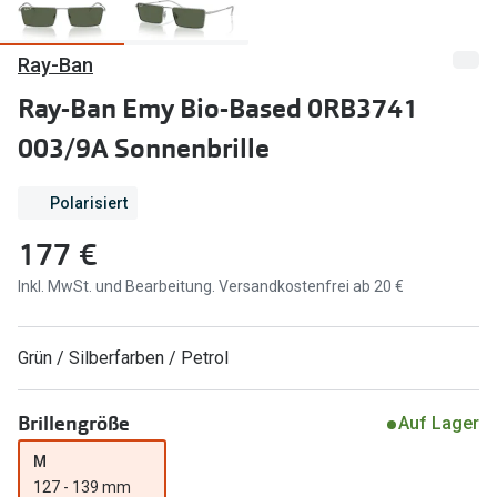
Marken
Sonnenbri
Ray-Ban
Ray-Ban
Marken
Ray-Ban Emy Bio-Based 0RB3741
DbyD
Ray-Ban
003/9A Sonnenbrille
Prada
Prada
Polarisiert
Seen
Ralph Lau
177 €
Miu Miu
Unofficial
Inkl. MwSt. und Bearbeitung. Versandkostenfrei ab 20 €
alle Marken
Oakley
Miu Miu
Ratgeber
Grün / Silberfarben / Petrol
Gleitsicht Ratgeber
alle Mark
Brillengröße
Auf Lager
Brillenpass richtig lesen
Trends
M
Alle Brillen Ratgeber
Ray-Ban 
127 - 139 mm