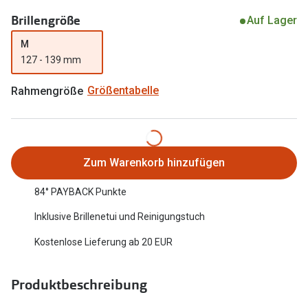
Oakley Me
Brillengröße
Angebote
Auf Lager
Brillen 2 für 1
Sonnenbri
M
127 - 139 mm
20% auf selbsttönende Gläser
Randlose 
Rahmengröße
Größentabelle
Back to School: 50% auf die zweite Kinderbrille
Fahrradbri
Farbe des
Trends
Zubehör
Nuance Audio Brille
Zum Warenkorb hinzufügen
Brillenbüg
Ray-Ban Meta
84° PAYBACK Punkte
Brillenetui
Oakley Meta
Inklusive Brillenetui und Reinigungstuch
Brillenket
Brillentrends 2026
Kostenlose Lieferung ab 20 EUR
Ratgeber
Gläser
Produktbeschreibung
UV-Schutz
Glaspakete