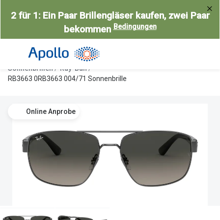
Weiter
2 für 1: Ein Paar Brillengläser kaufen, zwei Paar
zum
Bedingungen
bekommen
Inhalt
Alle Brillen
Kategorie
Damen
Alle Sonne
Sonnenbrillen
Ray-Ban
Herren
Damen
RB3663 0RB3663 004/71 Sonnenbrille
Kinder
Herren
Online Anprobe
Gleitsicht
Kinder
AI Glasses
Gleitsicht
Selbsttönende Brillen
Polarisier
Lesebrillen
Mit Sehst
Weitere Kategorien
Sportsonn
Weitere K
Brillen Sale