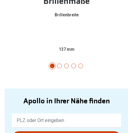
Brillenmaße
Brillenbreite
137 mm
Apollo in Ihrer Nähe finden
Keine
Ergebnisse
gefunden.