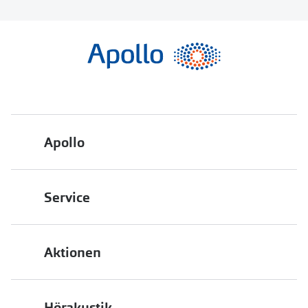
Apollo
Über uns
Service
Engagement
Bestellstatus
Energiepolitik
Aktionen
FAQ
Presse
2 für 1
Terminvereinbarung
Job & Karriere
Hörakustik