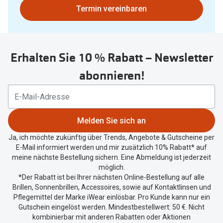
Bitte
Termin vereinbaren
nutzen
Sie
untenstehenden
Erhalten Sie 10 % Rabatt – Newsletter
Button
um
abonnieren!
Ihren
aktuellen
Standort
zu
Melden Sie sich an
teilen.
Ja, ich möchte zukünftig über Trends, Angebote & Gutscheine per
E-Mail informiert werden und mir zusätzlich 10% Rabatt* auf
meine nächste Bestellung sichern. Eine Abmeldung ist jederzeit
möglich.
*Der Rabatt ist bei Ihrer nächsten Online-Bestellung auf alle
Brillen, Sonnenbrillen, Accessoires, sowie auf Kontaktlinsen und
Pflegemittel der Marke iWear einlösbar. Pro Kunde kann nur ein
Gutschein eingelöst werden. Mindestbestellwert: 50 €. Nicht
kombinierbar mit anderen Rabatten oder Aktionen