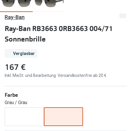
Marken
Sonnenbri
Ray-Ban
Ray-Ban
Marken
Ray-Ban RB3663 0RB3663 004/71
DbyD
Ray-Ban
Sonnenbrille
Prada
Prada
Verglasbar
Seen
Ralph Lau
167 €
Miu Miu
Unofficial
Inkl. MwSt. und Bearbeitung. Versandkostenfrei ab 20 €
alle Marken
Oakley
Miu Miu
Ratgeber
Farbe
Gleitsicht Ratgeber
alle Mark
Grau / Grau
Brillenpass richtig lesen
Trends
Alle Brillen Ratgeber
Ray-Ban 