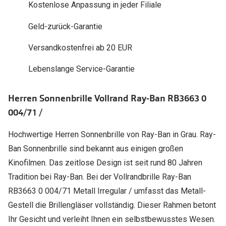
Kostenlose Anpassung in jeder Filiale
Polarisier
Glasveredelungen
Geld-zurück-Garantie
Sonnenbri
Brillenglas Typen
Alle Sonne
Versandkostenfrei ab 20 EUR
Transitions Gläser
Lebenslange Service-Garantie
Angebote
Blaulichtfilter
Brillen 2 f
Stellest®-Brillengläser
Herren Sonnenbrille Vollrand Ray-Ban RB3663 0
004/71 /
Zubehör
Brillenbügel
Hochwertige Herren Sonnenbrille von Ray-Ban in Grau. Ray-
Ban Sonnenbrille sind bekannt aus einigen großen
Brillenetuis
Kinofilmen. Das zeitlose Design ist seit rund 80 Jahren
Brillenkettchen
Tradition bei Ray-Ban. Bei der Vollrandbrille Ray-Ban
RB3663 0 004/71 Metall Irregular / umfasst das Metall-
Gestell die Brillengläser vollständig. Dieser Rahmen betont
Ihr Gesicht und verleiht Ihnen ein selbstbewusstes Wesen.