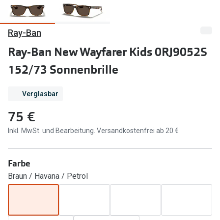
Marken
Sonnenbri
Ray-Ban
Ray-Ban
Marken
Ray-Ban New Wayfarer Kids 0RJ9052S
DbyD
Ray-Ban
152/73 Sonnenbrille
Prada
Prada
Seen
Ralph Lau
Verglasbar
75 €
Miu Miu
Unofficial
Inkl. MwSt. und Bearbeitung. Versandkostenfrei ab 20 €
alle Marken
Oakley
Miu Miu
Ratgeber
Farbe
Gleitsicht Ratgeber
alle Mark
Braun / Havana / Petrol
Brillenpass richtig lesen
Trends
Alle Brillen Ratgeber
Ray-Ban 