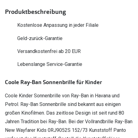
Polarisier
Glasveredelungen
Produktbeschreibung
Sonnenbri
Brillenglas Typen
Kostenlose Anpassung in jeder Filiale
Alle Sonne
Transitions Gläser
Geld-zurück-Garantie
Angebote
Blaulichtfilter
Versandkostenfrei ab 20 EUR
Brillen 2 f
Stellest®-Brillengläser
Lebenslange Service-Garantie
Zubehör
Brillenbügel
Coole Ray-Ban Sonnenbrille für Kinder
Brillenetuis
Coole Kinder Sonnenbrille von Ray-Ban in Havana und
Petrol. Ray-Ban Sonnenbrille sind bekannt aus einigen
Brillenkettchen
großen Kinofilmen. Das zeitlose Design ist seit rund 80
Jahren Tradition bei Ray-Ban. Bei der Vollrandbrille Ray-Ban
New Wayfarer Kids 0RJ9052S 152/73 Kunststoff Panto