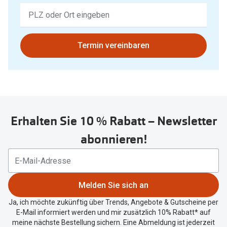
Keine
Ergebnisse
gefunden.
Bitte
Termin vereinbaren
nutzen
Sie
untenstehenden
Button
um
Erhalten Sie 10 % Rabatt – Newsletter
Ihren
aktuellen
abonnieren!
Standort
zu
teilen.
Melden Sie sich an
Ja, ich möchte zukünftig über Trends, Angebote & Gutscheine per
E-Mail informiert werden und mir zusätzlich 10% Rabatt* auf
meine nächste Bestellung sichern. Eine Abmeldung ist jederzeit