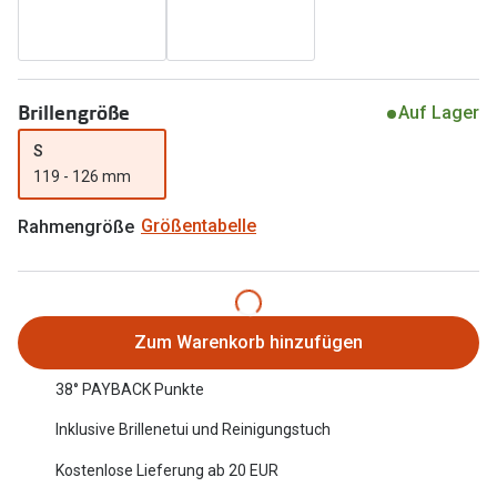
Oakley Me
Angebote
Brillen 2 für 1
Sonnenbri
Brillengröße
20% auf selbsttönende Gläser
Randlose 
Auf Lager
S
Back to School: 50% auf die zweite Kinderbrille
Fahrradbri
119 - 126 mm
Farbe des
Trends
Rahmengröße
Größentabelle
Zubehör
Nuance Audio Brille
Brillenbüg
Ray-Ban Meta
Brillenetui
Zum Warenkorb hinzufügen
Oakley Meta
Brillenket
38° PAYBACK Punkte
Brillentrends 2026
Ratgeber
Inklusive Brillenetui und Reinigungstuch
Gläser
UV-Schutz
Kostenlose Lieferung ab 20 EUR
Glaspakete