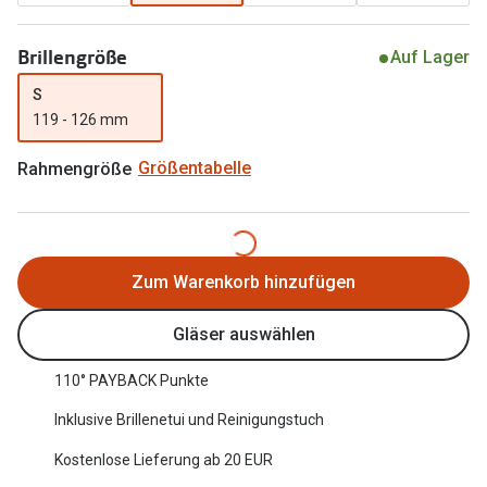
Oakley Me
Angebote
Brillengröße
Auf Lager
Brillen 2 für 1
Sonnenbri
S
20% auf selbsttönende Gläser
Randlose 
119 - 126 mm
Back to School: 50% auf die zweite Kinderbrille
Fahrradbri
Rahmengröße
Größentabelle
Farbe des
Trends
Zubehör
Nuance Audio Brille
Zum Warenkorb hinzufügen
Brillenbüg
Ray-Ban Meta
Brillenetui
Gläser auswählen
Oakley Meta
Brillenket
110° PAYBACK Punkte
Brillentrends 2026
Inklusive Brillenetui und Reinigungstuch
Ratgeber
Gläser
UV-Schutz
Kostenlose Lieferung ab 20 EUR
Glaspakete