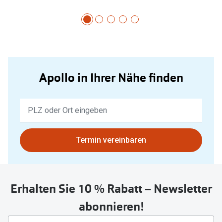
Apollo in Ihrer Nähe finden
Keine
Ergebnisse
gefunden.
Bitte
Termin vereinbaren
nutzen
Sie
untenstehenden
Erhalten Sie 10 % Rabatt – Newsletter
Button
um
abonnieren!
Ihren