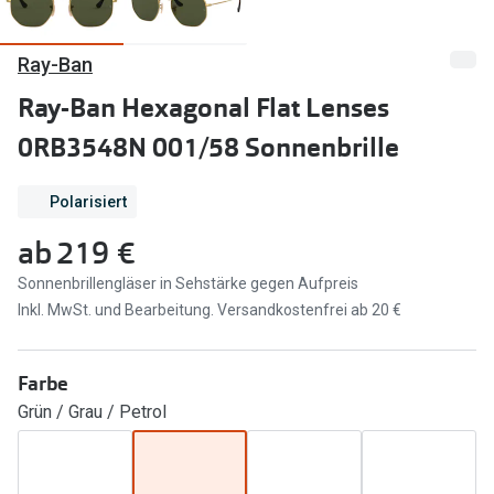
Marken
Sonnenbri
Ray-Ban
Ray-Ban
Marken
Ray-Ban Hexagonal Flat Lenses
DbyD
Ray-Ban
0RB3548N 001/58 Sonnenbrille
Prada
Prada
Polarisiert
Seen
Ralph Lau
ab
219 €
Miu Miu
Unofficial
Sonnenbrillengläser in Sehstärke gegen Aufpreis
alle Marken
Oakley
Inkl. MwSt. und Bearbeitung. Versandkostenfrei ab 20 €
Miu Miu
Ratgeber
Farbe
Gleitsicht Ratgeber
alle Mark
Grün / Grau / Petrol
Brillenpass richtig lesen
Trends
Alle Brillen Ratgeber
Ray-Ban 