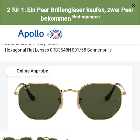
Weiter
2 für 1: Ein Paar Brillengläser kaufen, zwei Paar
zum
Bedingungen
bekommen
Inhalt
Alle Brillen
Kategorie
Damen
Alle Sonne
Sonnenbrillen
Ray-Ban
Herren
Damen
Hexagonal Flat Lenses 0RB3548N 001/58 Sonnenbrille
Kinder
Herren
Online Anprobe
Gleitsicht
Kinder
AI Glasses
Gleitsicht
Selbsttönende Brillen
Polarisier
Lesebrillen
Mit Sehst
Weitere Kategorien
Sportsonn
Weitere K
Brillen Sale