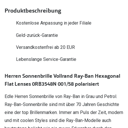
Polarisier
Glasveredelungen
Produktbeschreibung
Sonnenbri
Brillenglas Typen
Kostenlose Anpassung in jeder Filiale
Alle Sonne
Transitions Gläser
Geld-zurück-Garantie
Angebote
Blaulichtfilter
Versandkostenfrei ab 20 EUR
Brillen 2 f
Stellest®-Brillengläser
Lebenslange Service-Garantie
Zubehör
Herren Sonnenbrille Vollrand Ray-Ban Hexagonal
Brillenbügel
Flat Lenses 0RB3548N 001/58 polarisiert
Brillenetuis
Edle Herren Sonnenbrille von Ray-Ban in Grau und Petrol.
Brillenkettchen
Ray-Ban-Sonnenbrille sind mit über 70 Jahren Geschichte
eine der top Brillenmarken. Immer am Puls der Zeit, modern
und mit coolen Styles sind die Ray-Ban-Modelle auch