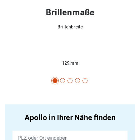
Brillenmaße
Brillenbreite
129 mm
Apollo in Ihrer Nähe finden
Keine