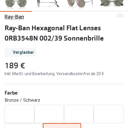
Marken
Sonnenbri
Ray-Ban
Ray-Ban
Marken
Ray-Ban Hexagonal Flat Lenses
DbyD
Ray-Ban
0RB3548N 002/39 Sonnenbrille
Prada
Prada
Verglasbar
Seen
Ralph Lau
189 €
Miu Miu
Unofficial
Inkl. MwSt. und Bearbeitung. Versandkostenfrei ab 20 €
alle Marken
Oakley
Miu Miu
Ratgeber
Farbe
Gleitsicht Ratgeber
alle Mark
Bronze / Schwarz
Brillenpass richtig lesen
Trends
Alle Brillen Ratgeber
Ray-Ban 