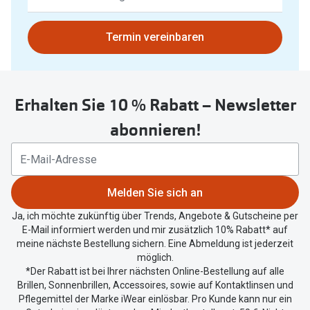
Ergebnisse
gefunden.
Bitte
Termin vereinbaren
nutzen
Sie
untenstehenden
Erhalten Sie 10 % Rabatt – Newsletter
Button
um
abonnieren!
Ihren
aktuellen
Standort
zu
Melden Sie sich an
teilen.
Ja, ich möchte zukünftig über Trends, Angebote & Gutscheine per
E-Mail informiert werden und mir zusätzlich 10% Rabatt* auf
meine nächste Bestellung sichern. Eine Abmeldung ist jederzeit
möglich.
*Der Rabatt ist bei Ihrer nächsten Online-Bestellung auf alle
Brillen, Sonnenbrillen, Accessoires, sowie auf Kontaktlinsen und
Pflegemittel der Marke iWear einlösbar. Pro Kunde kann nur ein