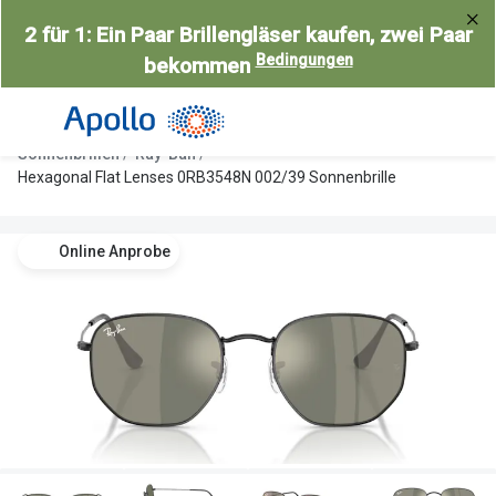
Weiter
2 für 1: Ein Paar Brillengläser kaufen, zwei Paar
zum
Bedingungen
bekommen
Inhalt
Alle Brillen
Kategorie
Damen
Alle Sonne
Sonnenbrillen
Ray-Ban
Herren
Damen
Hexagonal Flat Lenses 0RB3548N 002/39 Sonnenbrille
Kinder
Herren
Online Anprobe
Gleitsicht
Kinder
AI Glasses
Gleitsicht
Selbsttönende Brillen
Polarisier
Lesebrillen
Mit Sehst
Weitere Kategorien
Sportsonn
Weitere K
Brillen Sale