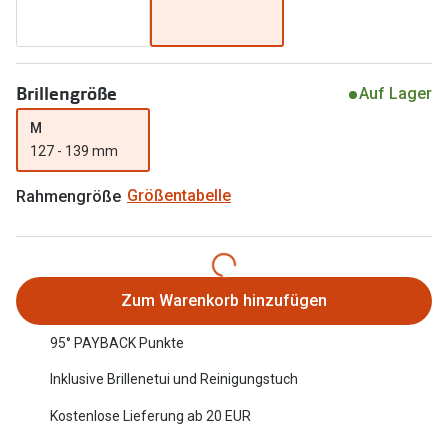
Oakley Me
Angebote
Brillen 2 für 1
Sonnenbri
Brillengröße
Auf Lager
20% auf selbsttönende Gläser
Randlose 
M
Back to School: 50% auf die zweite Kinderbrille
Fahrradbri
127 - 139 mm
Farbe des
Trends
Rahmengröße
Größentabelle
Zubehör
Nuance Audio Brille
Brillenbüg
Ray-Ban Meta
Brillenetui
Zum Warenkorb hinzufügen
Oakley Meta
Brillenket
95° PAYBACK Punkte
Brillentrends 2026
Inklusive Brillenetui und Reinigungstuch
Ratgeber
Gläser
Kostenlose Lieferung ab 20 EUR
UV-Schutz
Glaspakete