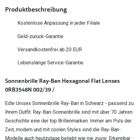
Polarisier
Glasveredelungen
Produktbeschreibung
Sonnenbri
Brillenglas Typen
Kostenlose Anpassung in jeder Filiale
Alle Sonne
Transitions Gläser
Geld-zurück-Garantie
Angebote
Blaulichtfilter
Versandkostenfrei ab 20 EUR
Brillen 2 f
Stellest®-Brillengläser
Lebenslange Service-Garantie
Zubehör
Sonnenbrille Ray-Ban Hexagonal Flat Lenses
Brillenbügel
0RB3548N 002/39 /
Brillenetuis
Edle Unisex Sonnenbrille Ray-Ban in Schwarz - passend zu
Brillenkettchen
Ihrem Outfit. Ray-Ban-Sonnenbrille sind mit über 70 Jahren
Geschichte eine der top Brillenmarken. Immer am Puls der
Zeit, modern und mit coolen Styles sind die Ray-Ban-
Modelle auch heutzutage beliebt wie nie zuvor. Erkennbar