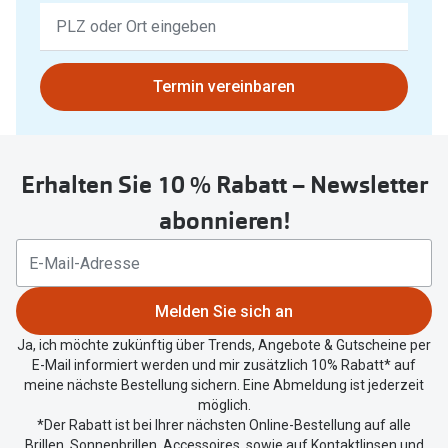
Keine
Ergebnisse
gefunden.
Bitte
Termin vereinbaren
nutzen
Sie
untenstehenden
Erhalten Sie 10 % Rabatt – Newsletter
Button
um
abonnieren!
Ihren
aktuellen
Standort
zu
Melden Sie sich an
teilen.
Ja, ich möchte zukünftig über Trends, Angebote & Gutscheine per
E-Mail informiert werden und mir zusätzlich 10% Rabatt* auf
meine nächste Bestellung sichern. Eine Abmeldung ist jederzeit
möglich.
*Der Rabatt ist bei Ihrer nächsten Online-Bestellung auf alle
Brillen, Sonnenbrillen, Accessoires, sowie auf Kontaktlinsen und