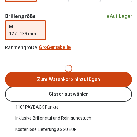
Oakley Me
Angebote
Brillengröße
Auf Lager
Brillen 2 für 1
Sonnenbri
M
20% auf selbsttönende Gläser
Randlose 
127 - 139 mm
Back to School: 50% auf die zweite Kinderbrille
Fahrradbri
Rahmengröße
Größentabelle
Farbe des
Trends
Zubehör
Nuance Audio Brille
Zum Warenkorb hinzufügen
Brillenbüg
Ray-Ban Meta
Brillenetui
Gläser auswählen
Oakley Meta
Brillenket
110° PAYBACK Punkte
Brillentrends 2026
Inklusive Brillenetui und Reinigungstuch
Ratgeber
Gläser
UV-Schutz
Kostenlose Lieferung ab 20 EUR
Glaspakete