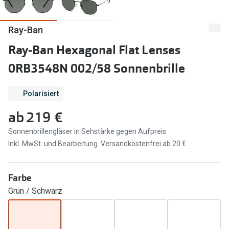
Marken
Sonnenbri
Ray-Ban
Ray-Ban
Marken
Ray-Ban Hexagonal Flat Lenses
DbyD
Ray-Ban
0RB3548N 002/58 Sonnenbrille
Prada
Prada
Polarisiert
Seen
Ralph Lau
ab
219 €
Miu Miu
Unofficial
Sonnenbrillengläser in Sehstärke gegen Aufpreis
alle Marken
Oakley
Inkl. MwSt. und Bearbeitung. Versandkostenfrei ab 20 €
Miu Miu
Ratgeber
Farbe
Gleitsicht Ratgeber
alle Mark
Grün / Schwarz
Brillenpass richtig lesen
Trends
Alle Brillen Ratgeber
Ray-Ban 