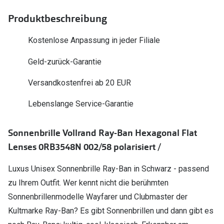
Polarisier
Glasveredelungen
Produktbeschreibung
Sonnenbri
Brillenglas Typen
Kostenlose Anpassung in jeder Filiale
Alle Sonne
Transitions Gläser
Geld-zurück-Garantie
Angebote
Blaulichtfilter
Versandkostenfrei ab 20 EUR
Brillen 2 f
Stellest®-Brillengläser
Lebenslange Service-Garantie
Zubehör
Sonnenbrille Vollrand Ray-Ban Hexagonal Flat
Brillenbügel
Lenses 0RB3548N 002/58 polarisiert /
Brillenetuis
Luxus Unisex Sonnenbrille Ray-Ban in Schwarz - passend
Brillenkettchen
zu Ihrem Outfit. Wer kennt nicht die berühmten
Sonnenbrillenmodelle Wayfarer und Clubmaster der
Kultmarke Ray-Ban? Es gibt Sonnenbrillen und dann gibt es