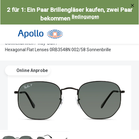
Weiter
2 für 1: Ein Paar Brillengläser kaufen, zwei Paar
zum
Bedingungen
bekommen
Inhalt
Alle Brillen
Kategorie
Damen
Alle Sonne
Sonnenbrillen
Ray-Ban
Herren
Damen
Hexagonal Flat Lenses 0RB3548N 002/58 Sonnenbrille
Kinder
Herren
Online Anprobe
Gleitsicht
Kinder
AI Glasses
Gleitsicht
Selbsttönende Brillen
Polarisier
Lesebrillen
Mit Sehst
Weitere Kategorien
Sportsonn
Weitere K
Brillen Sale