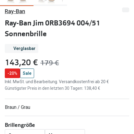
Ray-Ban
Marken
Sonnenbri
Ray-Ban
Ray-Ban Jim 0RB3694 004/51
Marken
Sonnenbrille
DbyD
Ray-Ban
Prada
Prada
Verglasbar
Seen
Ralph Lau
jetzt:
143,20 €
Vorher:
179 €
Miu Miu
Unofficial
-20%
Sale
alle Marken
Oakley
Inkl. MwSt. und Bearbeitung. Versandkostenfrei ab 20 €
Günstigster Preis in den letzten 30 Tagen: 138,40 €
Miu Miu
Ratgeber
Gleitsicht Ratgeber
alle Mark
Braun / Grau
Brillenpass richtig lesen
Trends
Brillengröße
Alle Brillen Ratgeber
Ray-Ban 