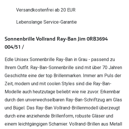
Polarisier
Glasveredelungen
Versandkostenfrei ab 20 EUR
Sonnenbri
Brillenglas Typen
Lebenslange Service-Garantie
Alle Sonne
Transitions Gläser
Sonnenbrille Vollrand Ray-Ban Jim 0RB3694
Angebote
Blaulichtfilter
004/51 /
Brillen 2 f
Stellest®-Brillengläser
Edle Unisex Sonnenbrille Ray-Ban in Grau - passend zu
Zubehör
Ihrem Outfit. Ray-Ban-Sonnenbrille sind mit über 70 Jahren
Geschichte eine der top Brillenmarken. Immer am Puls der
Brillenbügel
Zeit, modern und mit coolen Styles sind die Ray-Ban-
Brillenetuis
Modelle auch heutzutage beliebt wie nie zuvor. Erkennbar
Brillenkettchen
durch den unverwechselbaren Ray-Ban-Schriftzug am Glas
und Bügel. Das Ray-Ban Vollrand-Brillenmodell überzeugt
durch eine anziehende Brillenform, robuste Gläser und
einem leichtgängigen Scharnier. Vollrand-Brillen aus Metall