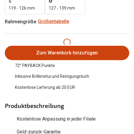
S
M
Oakley Me
119 - 126 mm
127 - 139 mm
Angebote
Brillen 2 für 1
Sonnenbri
Rahmengröße
Größentabelle
20% auf selbsttönende Gläser
Randlose 
Back to School: 50% auf die zweite Kinderbrille
Fahrradbri
Zum Warenkorb hinzufügen
Farbe des
Trends
72° PAYBACK Punkte
Zubehör
Nuance Audio Brille
Inklusive Brillenetui und Reinigungstuch
Brillenbüg
Ray-Ban Meta
Kostenlose Lieferung ab 20 EUR
Brillenetui
Oakley Meta
Brillenket
Produktbeschreibung
Brillentrends 2026
Ratgeber
Kostenlose Anpassung in jeder Filiale
Gläser
UV-Schutz
Glaspakete
Geld-zurück-Garantie