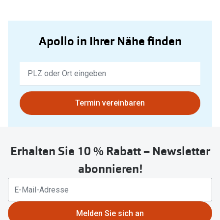
Apollo in Ihrer Nähe finden
Keine
Ergebnisse
gefunden.
Bitte
Termin vereinbaren
nutzen
Sie
untenstehenden
Erhalten Sie 10 % Rabatt – Newsletter
Button
um
abonnieren!
Ihren
aktuellen
Standort
zu
Melden Sie sich an