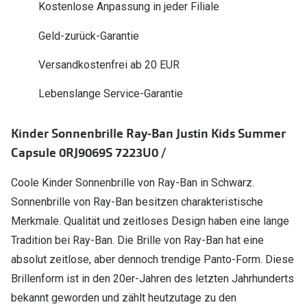
Kostenlose Anpassung in jeder Filiale
Polarisier
Glasveredelungen
Geld-zurück-Garantie
Sonnenbri
Brillenglas Typen
Alle Sonne
Versandkostenfrei ab 20 EUR
Transitions Gläser
Lebenslange Service-Garantie
Angebote
Blaulichtfilter
Brillen 2 f
Stellest®-Brillengläser
Kinder Sonnenbrille Ray-Ban Justin Kids Summer
Capsule 0RJ9069S 7223U0 /
Zubehör
Brillenbügel
Coole Kinder Sonnenbrille von Ray-Ban in Schwarz.
Sonnenbrille von Ray-Ban besitzen charakteristische
Brillenetuis
Merkmale. Qualität und zeitloses Design haben eine lange
Brillenkettchen
Tradition bei Ray-Ban. Die Brille von Ray-Ban hat eine
absolut zeitlose, aber dennoch trendige Panto-Form. Diese
Brillenform ist in den 20er-Jahren des letzten Jahrhunderts
bekannt geworden und zählt heutzutage zu den