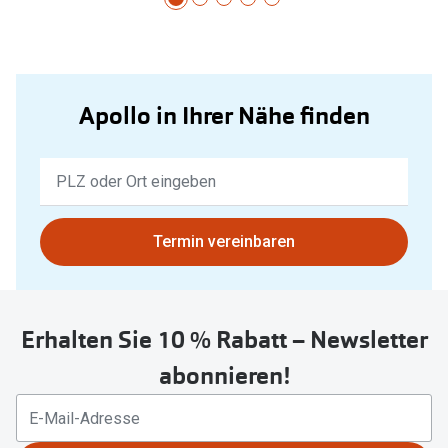
Apollo in Ihrer Nähe finden
Keine
Ergebnisse
gefunden.
Bitte
Termin vereinbaren
nutzen
Sie
untenstehenden
Erhalten Sie 10 % Rabatt – Newsletter
Button
um
abonnieren!
Ihren
aktuellen
Standort