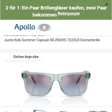
Weiter
2 für 1: Ein Paar Brillengläser kaufen, zwei Paar
zum
Bedingungen
bekommen
Inhalt
Alle Brillen
Kategorie
Damen
Alle Sonne
Sonnenbrillen
Ray-Ban
Herren
Damen
Justin Kids Summer Capsule 0RJ9069S 7223U0 Sonnenbrille
Kinder
Herren
Online Anprobe
Gleitsicht
Kinder
AI Glasses
Gleitsicht
Selbsttönende Brillen
Polarisier
Lesebrillen
Mit Sehst
Weitere Kategorien
Sportsonn
Weitere K
Brillen Sale