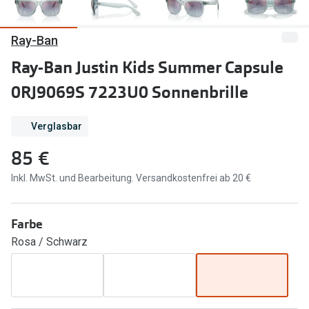
Marken
Sonnenbri
Ray-Ban
Ray-Ban
Marken
Ray-Ban Justin Kids Summer Capsule
DbyD
Ray-Ban
0RJ9069S 7223U0 Sonnenbrille
Prada
Prada
Verglasbar
Seen
Ralph Lau
85 €
Miu Miu
Unofficial
Inkl. MwSt. und Bearbeitung. Versandkostenfrei ab 20 €
alle Marken
Oakley
Miu Miu
Ratgeber
Farbe
Gleitsicht Ratgeber
alle Mark
Rosa / Schwarz
Brillenpass richtig lesen
Trends
Alle Brillen Ratgeber
Ray-Ban 