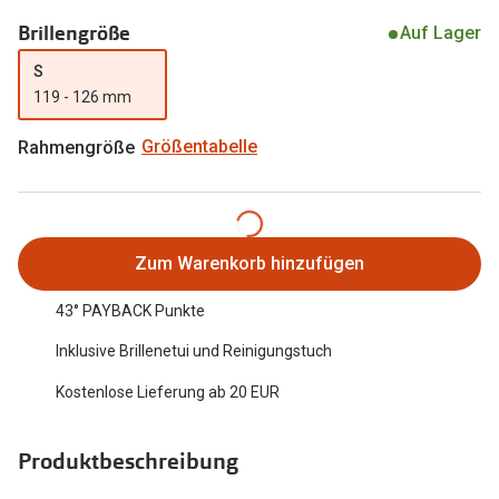
Oakley Me
Brillengröße
Angebote
Auf Lager
Brillen 2 für 1
Sonnenbri
S
119 - 126 mm
20% auf selbsttönende Gläser
Randlose 
Rahmengröße
Größentabelle
Back to School: 50% auf die zweite Kinderbrille
Fahrradbri
Farbe des
Trends
Zubehör
Nuance Audio Brille
Zum Warenkorb hinzufügen
Brillenbüg
Ray-Ban Meta
43° PAYBACK Punkte
Brillenetui
Oakley Meta
Inklusive Brillenetui und Reinigungstuch
Brillenket
Brillentrends 2026
Kostenlose Lieferung ab 20 EUR
Ratgeber
Gläser
Produktbeschreibung
UV-Schutz
Glaspakete