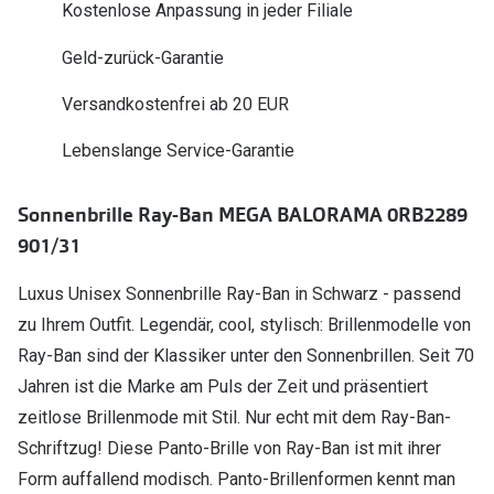
Kostenlose Anpassung in jeder Filiale
Polarisier
Glasveredelungen
Geld-zurück-Garantie
Sonnenbri
Brillenglas Typen
Alle Sonne
Versandkostenfrei ab 20 EUR
Transitions Gläser
Lebenslange Service-Garantie
Angebote
Blaulichtfilter
Brillen 2 f
Stellest®-Brillengläser
Sonnenbrille Ray-Ban MEGA BALORAMA 0RB2289
901/31
Zubehör
Brillenbügel
Luxus Unisex Sonnenbrille Ray-Ban in Schwarz - passend
zu Ihrem Outfit. Legendär, cool, stylisch: Brillenmodelle von
Brillenetuis
Ray-Ban sind der Klassiker unter den Sonnenbrillen. Seit 70
Brillenkettchen
Jahren ist die Marke am Puls der Zeit und präsentiert
zeitlose Brillenmode mit Stil. Nur echt mit dem Ray-Ban-
Schriftzug! Diese Panto-Brille von Ray-Ban ist mit ihrer
Form auffallend modisch. Panto-Brillenformen kennt man