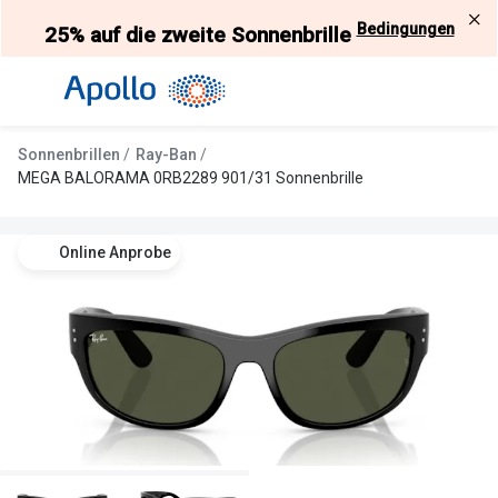
Weiter
Bedingungen
25% auf die zweite Sonnenbrille
zum
Inhalt
Alle Brillen
Kategorie
Damen
Alle Sonne
Sonnenbrillen
Ray-Ban
Herren
Damen
MEGA BALORAMA 0RB2289 901/31 Sonnenbrille
Kinder
Herren
Online Anprobe
Gleitsicht
Kinder
AI Glasses
Gleitsicht
Selbsttönende Brillen
Polarisier
Lesebrillen
Mit Sehst
Weitere Kategorien
Sportsonn
Weitere K
Brillen Sale