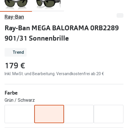
Marken
Sonnenbri
Ray-Ban
Ray-Ban
Marken
Ray-Ban MEGA BALORAMA 0RB2289
DbyD
Ray-Ban
901/31 Sonnenbrille
Prada
Prada
Trend
Seen
Ralph Lau
179 €
Miu Miu
Unofficial
Inkl. MwSt. und Bearbeitung. Versandkostenfrei ab 20 €
alle Marken
Oakley
Miu Miu
Ratgeber
Farbe
Gleitsicht Ratgeber
alle Mark
Grün / Schwarz
Brillenpass richtig lesen
Trends
Alle Brillen Ratgeber
Ray-Ban 