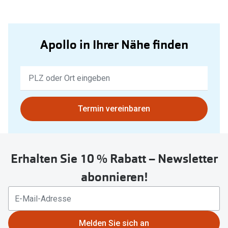
Apollo in Ihrer Nähe finden
Keine
Ergebnisse
gefunden.
Bitte
Termin vereinbaren
nutzen
Sie
untenstehenden
Erhalten Sie 10 % Rabatt – Newsletter
Button
um
abonnieren!
Ihren
aktuellen
Standort
zu
Melden Sie sich an