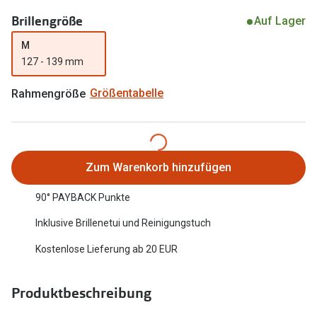
Oakley Me
Brillengröße
Angebote
Auf Lager
Brillen 2 für 1
Sonnenbri
M
127 - 139 mm
20% auf selbsttönende Gläser
Randlose 
Rahmengröße
Größentabelle
Back to School: 50% auf die zweite Kinderbrille
Fahrradbri
Farbe des
Trends
Zubehör
Nuance Audio Brille
Zum Warenkorb hinzufügen
Brillenbüg
Ray-Ban Meta
90° PAYBACK Punkte
Brillenetui
Oakley Meta
Inklusive Brillenetui und Reinigungstuch
Brillenket
Brillentrends 2026
Kostenlose Lieferung ab 20 EUR
Ratgeber
Gläser
Produktbeschreibung
UV-Schutz
Glaspakete