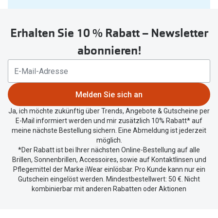
Sie
untenstehenden
Erhalten Sie 10 % Rabatt – Newsletter
Button
um
abonnieren!
Ihren
aktuellen
Standort
zu
Melden Sie sich an
teilen.
Ja, ich möchte zukünftig über Trends, Angebote & Gutscheine per
E-Mail informiert werden und mir zusätzlich 10% Rabatt* auf
meine nächste Bestellung sichern. Eine Abmeldung ist jederzeit
möglich.
*Der Rabatt ist bei Ihrer nächsten Online-Bestellung auf alle
Brillen, Sonnenbrillen, Accessoires, sowie auf Kontaktlinsen und
Pflegemittel der Marke iWear einlösbar. Pro Kunde kann nur ein
Gutschein eingelöst werden. Mindestbestellwert: 50 €. Nicht
kombinierbar mit anderen Rabatten oder Aktionen