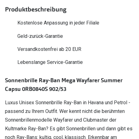
Polarisier
Glasveredelungen
Produktbeschreibung
Sonnenbri
Brillenglas Typen
Kostenlose Anpassung in jeder Filiale
Alle Sonne
Transitions Gläser
Geld-zurück-Garantie
Angebote
Blaulichtfilter
Versandkostenfrei ab 20 EUR
Brillen 2 f
Stellest®-Brillengläser
Lebenslange Service-Garantie
Zubehör
Sonnenbrille Ray-Ban Mega Wayfarer Summer
Brillenbügel
Capsu 0RB0840S 902/53
Brillenetuis
Luxus Unisex Sonnenbrille Ray-Ban in Havana und Petrol -
Brillenkettchen
passend zu Ihrem Outfit. Wer kennt nicht die berühmten
Sonnenbrillenmodelle Wayfarer und Clubmaster der
Kultmarke Ray-Ban? Es gibt Sonnenbrillen und dann gibt es
noch Ray-Bans: kultig, cool, klassisch. Erkennbar am