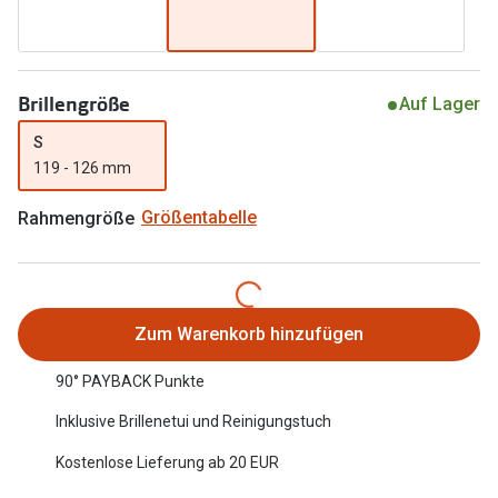
Oakley Me
Angebote
Brillen 2 für 1
Sonnenbri
Brillengröße
Auf Lager
20% auf selbsttönende Gläser
Randlose 
S
Back to School: 50% auf die zweite Kinderbrille
Fahrradbri
119 - 126 mm
Farbe des
Trends
Rahmengröße
Größentabelle
Zubehör
Nuance Audio Brille
Brillenbüg
Ray-Ban Meta
Brillenetui
Zum Warenkorb hinzufügen
Oakley Meta
Brillenket
90° PAYBACK Punkte
Brillentrends 2026
Inklusive Brillenetui und Reinigungstuch
Ratgeber
Gläser
Kostenlose Lieferung ab 20 EUR
UV-Schutz
Glaspakete