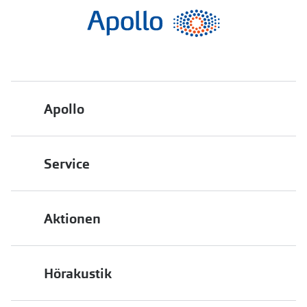
Apollo
Über uns
Service
Engagement
Bestellstatus
Energiepolitik
Aktionen
FAQ
Presse
2 für 1
Terminvereinbarung
Job & Karriere
Hörakustik
Back to School
Filialübersicht
Auszeichnungen