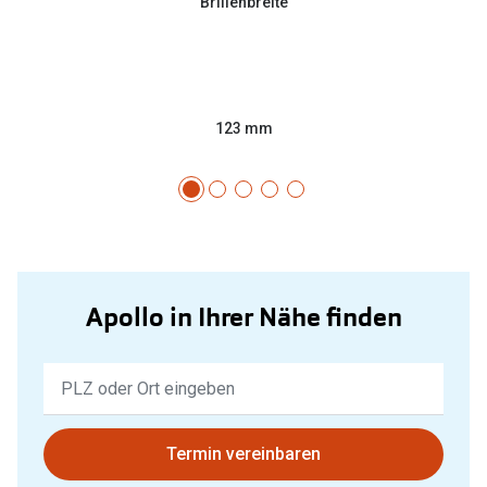
Brillenbreite
123 mm
Apollo in Ihrer Nähe finden
Keine
Ergebnisse
gefunden.
Bitte
Termin vereinbaren
nutzen