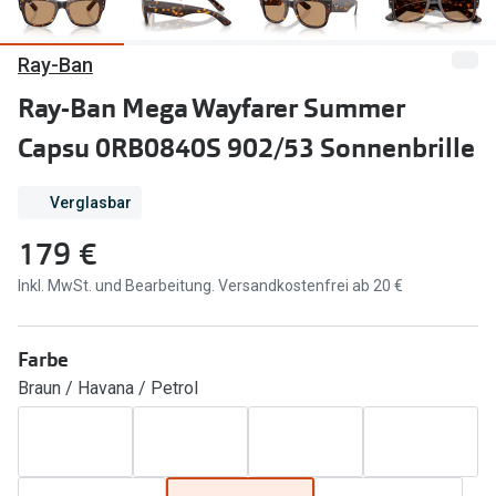
Marken
Sonnenbri
Ray-Ban
Ray-Ban
Marken
Ray-Ban Mega Wayfarer Summer
DbyD
Ray-Ban
Capsu 0RB0840S 902/53 Sonnenbrille
Prada
Prada
Verglasbar
Seen
Ralph Lau
179 €
Miu Miu
Unofficial
Inkl. MwSt. und Bearbeitung. Versandkostenfrei ab 20 €
alle Marken
Oakley
Miu Miu
Ratgeber
Farbe
Gleitsicht Ratgeber
alle Mark
Braun / Havana / Petrol
Brillenpass richtig lesen
Trends
Alle Brillen Ratgeber
Ray-Ban 