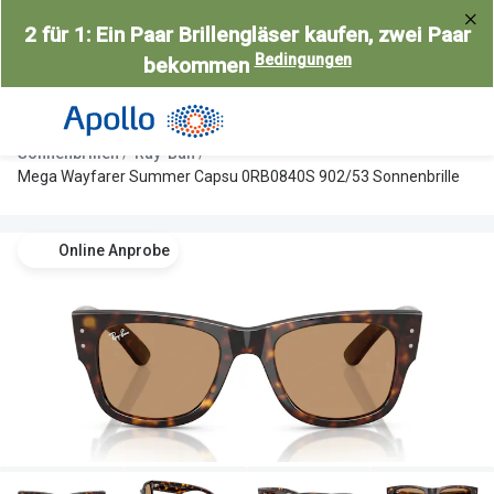
Weiter
2 für 1: Ein Paar Brillengläser kaufen, zwei Paar
zum
Bedingungen
bekommen
Inhalt
Alle Brillen
Kategorie
Damen
Alle Sonne
Sonnenbrillen
Ray-Ban
Herren
Damen
Mega Wayfarer Summer Capsu 0RB0840S 902/53 Sonnenbrille
Kinder
Herren
Online Anprobe
Gleitsicht
Kinder
AI Glasses
Gleitsicht
Selbsttönende Brillen
Polarisier
Lesebrillen
Mit Sehst
Weitere Kategorien
Sportsonn
Weitere K
Brillen Sale