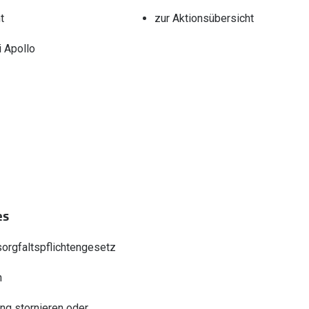
t
zur Aktionsübersicht
 Apollo
es
sorgfaltspflichtengesetz
n
ung stornieren oder