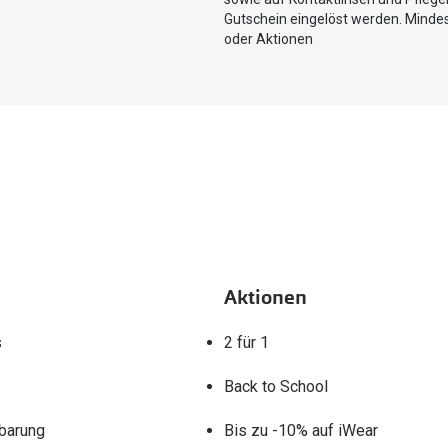
Standort
Gutschein eingelöst werden. Mindes
zu
oder Aktionen
teilen.
Aktionen
s
2 für 1
Back to School
barung
Bis zu -10% auf iWear