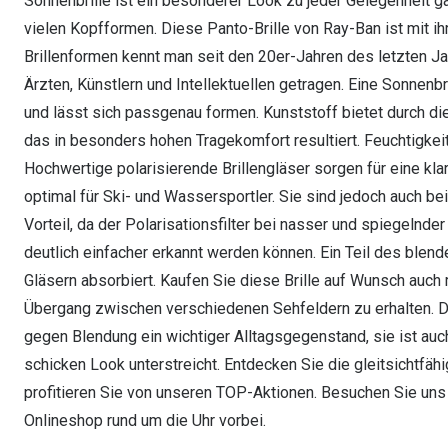
Sonnenbrille ist ein besonderer Look zu jeder Gelegenheit g
vielen Kopfformen. Diese Panto-Brille von Ray-Ban ist mit i
Brillenformen kennt man seit den 20er-Jahren des letzten J
Ärzten, Künstlern und Intellektuellen getragen. Eine Sonnenbril
und lässt sich passgenau formen. Kunststoff bietet durch di
das in besonders hohen Tragekomfort resultiert. Feuchtigkei
Hochwertige polarisierende Brillengläser sorgen für eine kl
optimal für Ski- und Wassersportler. Sie sind jedoch auch b
Vorteil, da der Polarisationsfilter bei nasser und spiegel
deutlich einfacher erkannt werden können. Ein Teil des blen
Gläsern absorbiert. Kaufen Sie diese Brille auf Wunsch auch 
Übergang zwischen verschiedenen Sehfeldern zu erhalten. Di
gegen Blendung ein wichtiger Alltagsgegenstand, sie ist au
schicken Look unterstreicht. Entdecken Sie die gleitsichtfähi
profitieren Sie von unseren TOP-Aktionen. Besuchen Sie uns 
Onlineshop rund um die Uhr vorbei.