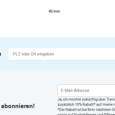
40 mm
Keine
n
Ergebnisse
gefunden.
Bitte
nutzen
Sie
untenstehenden
Button
Ja, ich möchte zukünftig über Tren
um
r abonnieren!
zusätzlich 10% Rabatt* auf meine n
Ihren
*Der Rabatt ist bei Ihrer nächsten O
aktuellen
sowie auf Kontaktlinsen und Pflegem