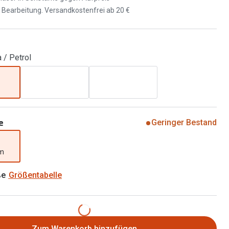
Brillen 2 für 1
d Bearbeitung. Versandkostenfrei ab 20 €
Alle Marken
Zubehör
Brillenbügel
 / Petrol
Brillenetuis
Brillenkettchen
e
Geringer Bestand
mm
ße
Größentabelle
Zum Warenkorb hinzufügen