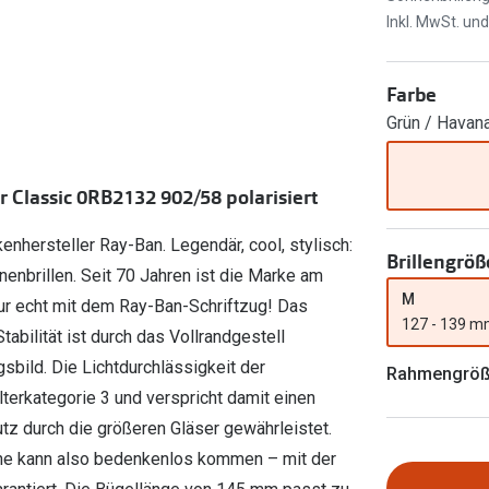
Ray-Ban Meta
Gleitsichtlinsen
Inkl. MwSt. un
Zahlung & Gutscheinkarten
Zubehör
obetragen
Oakley Meta
Sphärische Linsen
Filialauskünfte
er
l 3
Brillentrends 2026
Brillenbügel
Torische Linsen
Farbe
Grün / Havana
Rücksendung
g lesen
Brillenetuis
Farblinsen
o
Min.-5%
ber
Brillenkettchen
Motivlinsen
 Classic 0RB2132 902/58 polarisiert
nhersteller Ray-Ban. Legendär, cool, stylisch:
Brillengröß
enbrillen. Seit 70 Jahren ist die Marke am
M
 Nur echt mit dem Ray-Ban-Schriftzug! Das
127 - 139 
abilität ist durch das Vollrandgestell
sbild. Die Lichtdurchlässigkeit der
Rahmengrö
ilterkategorie 3 und verspricht damit einen
utz durch die größeren Gläser gewährleistet.
onne kann also bedenkenlos kommen – mit der