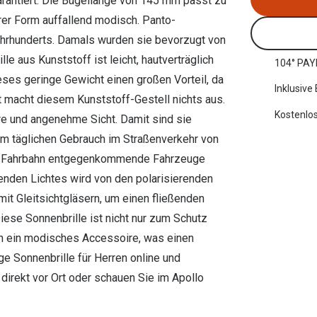
arantiert. Die Bügellänge von 145 mm passt zu
hrer Form auffallend modisch. Panto-
ahrhunderts. Damals wurden sie bevorzugt von
le aus Kunststoff ist leicht, hautverträglich
104° PAY
eses geringe Gewicht einen großen Vorteil, da
Inklusive
t macht diesem Kunststoff-Gestell nichts aus.
Kostenlos
are und angenehme Sicht. Damit sind sie
eim täglichen Gebrauch im Straßenverkehr von
nder Fahrbahn entgegenkommende Fahrzeuge
denden Lichtes wird von den polarisierenden
mit Gleitsichtgläsern, um einen fließenden
ese Sonnenbrille ist nicht nur zum Schutz
ch ein modisches Accessoire, was einen
ge Sonnenbrille für Herren online und
direkt vor Ort oder schauen Sie im Apollo