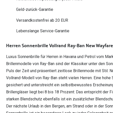
Oakley Meta entdecken
Wann brauche ich ein Hörgerät?
Lesebrillen
Mit Sehstärke
Online Brillenberater
alle Marken
Ratgeber
Geld-zurück-Garantie
Hörgeräte-Arten
Kontaktlinsen-Pr
Weitere Kategorien
Sportsonnenbrillen
Hörtest
Gleitsicht Ratgeb
iWear Nimm 4 zah
Versandkostenfrei ab 20 EUR
Ray-Ban Meta ausprobieren
Weitere Kategorien
Brillen Sale
Alle Hörakustik Ratgeber
Brillenpass richti
Kontaktlinsen-Ab
Lebenslange Service-Garantie
Sonnenbrillen Sale
Alle Brillen Ratge
iWear Direct
Herren Sonnenbrille Vollrand Ray-Ban New Wayfarer
Luxus Sonnenbrille für Herren in Havana und Petrol vom Marke
Brillenmodelle von Ray-Ban sind der Klassiker unter den Sonn
Puls der Zeit und präsentiert zeitlose Brillenmode mit Stil.
Vollrand-Modell von Ray-Ban steht vielen Herren. Eine hohe St
gesichert und unterstreicht ein selbstbewusstes Erscheinung
Brillengläser liegt bei 8 bis 18 Prozent: Das entspricht der F
starken Blendschutz ebenfalls ist ein zusätzlicher Blendsch
Der nächste Urlaub in den Bergen, am Strand oder in der S