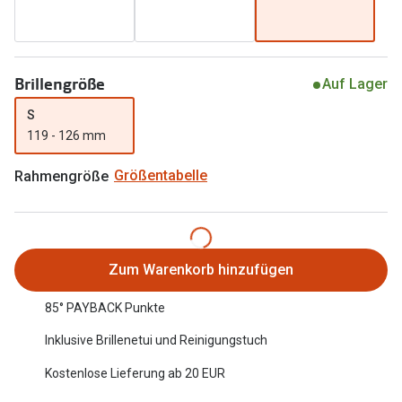
Oakley Me
Angebote
Brillen 2 für 1
Sonnenbri
Brillengröße
Auf Lager
20% auf selbsttönende Gläser
Randlose 
S
Back to School: 50% auf die zweite Kinderbrille
Fahrradbri
119 - 126 mm
Farbe des
Trends
Rahmengröße
Größentabelle
Zubehör
Nuance Audio Brille
Brillenbüg
Ray-Ban Meta
Brillenetui
Zum Warenkorb hinzufügen
Oakley Meta
Brillenket
85° PAYBACK Punkte
Brillentrends 2026
Inklusive Brillenetui und Reinigungstuch
Ratgeber
Gläser
Kostenlose Lieferung ab 20 EUR
UV-Schutz
Glaspakete