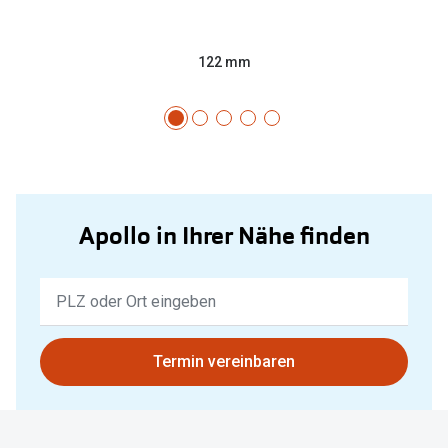
122 mm
Apollo in Ihrer Nähe finden
Keine
Ergebnisse
gefunden.
Bitte
Termin vereinbaren
nutzen
Sie
untenstehenden