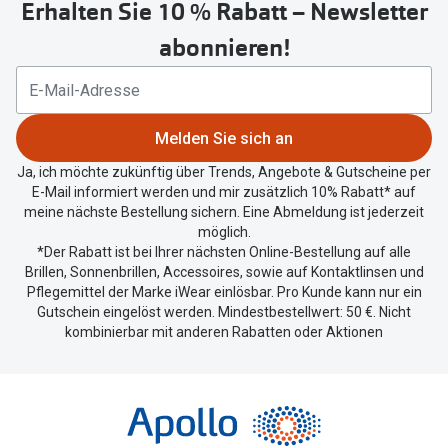
Erhalten Sie 10 % Rabatt – Newsletter
Button
um
abonnieren!
Ihren
aktuellen
Standort
zu
Melden Sie sich an
teilen.
Ja, ich möchte zukünftig über Trends, Angebote & Gutscheine per
E-Mail informiert werden und mir zusätzlich 10% Rabatt* auf
meine nächste Bestellung sichern. Eine Abmeldung ist jederzeit
möglich.
*Der Rabatt ist bei Ihrer nächsten Online-Bestellung auf alle
Brillen, Sonnenbrillen, Accessoires, sowie auf Kontaktlinsen und
Pflegemittel der Marke iWear einlösbar. Pro Kunde kann nur ein
Gutschein eingelöst werden. Mindestbestellwert: 50 €. Nicht
kombinierbar mit anderen Rabatten oder Aktionen