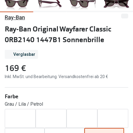
Marken
Sonnenbri
Ray-Ban
Ray-Ban
Marken
Ray-Ban Original Wayfarer Classic
DbyD
Ray-Ban
0RB2140 1447B1 Sonnenbrille
Prada
Prada
Verglasbar
Seen
Ralph Lau
169 €
Miu Miu
Unofficial
Inkl. MwSt. und Bearbeitung. Versandkostenfrei ab 20 €
alle Marken
Oakley
Miu Miu
Ratgeber
Farbe
Gleitsicht Ratgeber
alle Mark
Grau / Lila / Petrol
Brillenpass richtig lesen
Trends
Alle Brillen Ratgeber
Ray-Ban 