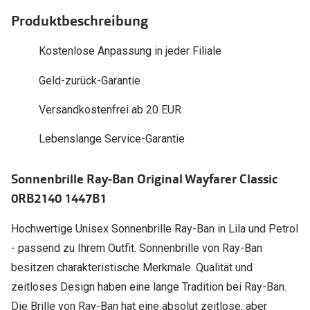
Polarisier
Glasveredelungen
Produktbeschreibung
Sonnenbri
Brillenglas Typen
Kostenlose Anpassung in jeder Filiale
Alle Sonne
Transitions Gläser
Geld-zurück-Garantie
Angebote
Blaulichtfilter
Versandkostenfrei ab 20 EUR
Brillen 2 f
Stellest®-Brillengläser
Lebenslange Service-Garantie
Zubehör
Sonnenbrille Ray-Ban Original Wayfarer Classic
Brillenbügel
0RB2140 1447B1
Brillenetuis
Hochwertige Unisex Sonnenbrille Ray-Ban in Lila und Petrol
Brillenkettchen
- passend zu Ihrem Outfit. Sonnenbrille von Ray-Ban
besitzen charakteristische Merkmale. Qualität und
zeitloses Design haben eine lange Tradition bei Ray-Ban.
Die Brille von Ray-Ban hat eine absolut zeitlose, aber