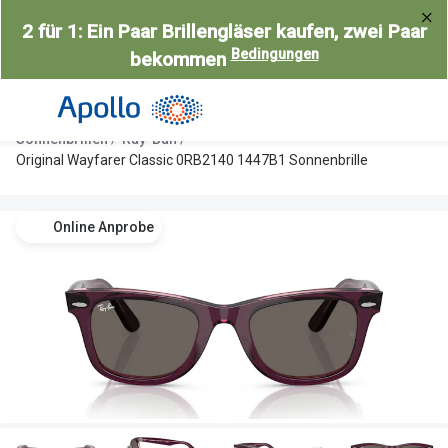
Weiter
2 für 1: Ein Paar Brillengläser kaufen, zwei Paar
zum
Bedingungen
bekommen
Inhalt
Alle Brillen
Kategorie
Damen
Alle Sonne
Sonnenbrillen
Ray-Ban
Herren
Damen
Original Wayfarer Classic 0RB2140 1447B1 Sonnenbrille
Kinder
Herren
Online Anprobe
Gleitsicht
Kinder
AI Glasses
Gleitsicht
Selbsttönende Brillen
Polarisier
Lesebrillen
Mit Sehst
Weitere Kategorien
Sportsonn
Weitere K
Brillen Sale