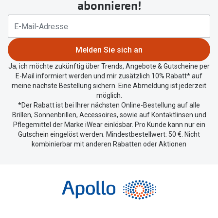
abonnieren!
Ihren
aktuellen
Standort
zu
Melden Sie sich an
teilen.
Ja, ich möchte zukünftig über Trends, Angebote & Gutscheine per
E-Mail informiert werden und mir zusätzlich 10% Rabatt* auf
meine nächste Bestellung sichern. Eine Abmeldung ist jederzeit
möglich.
*Der Rabatt ist bei Ihrer nächsten Online-Bestellung auf alle
Brillen, Sonnenbrillen, Accessoires, sowie auf Kontaktlinsen und
Pflegemittel der Marke iWear einlösbar. Pro Kunde kann nur ein
Gutschein eingelöst werden. Mindestbestellwert: 50 €. Nicht
kombinierbar mit anderen Rabatten oder Aktionen