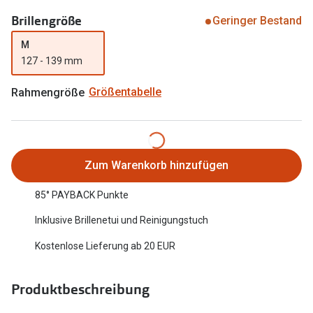
Oakley Me
Brillengröße
Angebote
Geringer Bestand
Brillen 2 für 1
Sonnenbri
M
127 - 139 mm
20% auf selbsttönende Gläser
Randlose 
Rahmengröße
Größentabelle
Back to School: 50% auf die zweite Kinderbrille
Fahrradbri
Farbe des
Trends
Zubehör
Nuance Audio Brille
Zum Warenkorb hinzufügen
Brillenbüg
Ray-Ban Meta
85° PAYBACK Punkte
Brillenetui
Oakley Meta
Inklusive Brillenetui und Reinigungstuch
Brillenket
Brillentrends 2026
Kostenlose Lieferung ab 20 EUR
Ratgeber
Gläser
Produktbeschreibung
UV-Schutz
Glaspakete