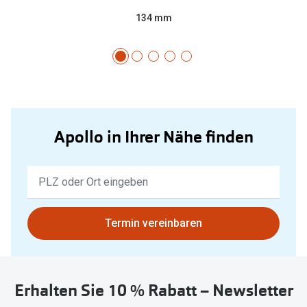
134 mm
Apollo in Ihrer Nähe finden
Keine
Ergebnisse
gefunden.
Bitte
Termin vereinbaren
nutzen
Sie
untenstehenden
Erhalten Sie 10 % Rabatt – Newsletter
Button
um