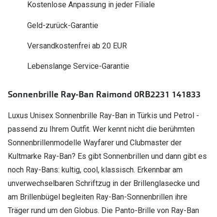
Kostenlose Anpassung in jeder Filiale
Polarisier
Glasveredelungen
Geld-zurück-Garantie
Sonnenbri
Brillenglas Typen
Alle Sonne
Versandkostenfrei ab 20 EUR
Transitions Gläser
Lebenslange Service-Garantie
Angebote
Blaulichtfilter
Brillen 2 f
Stellest®-Brillengläser
Sonnenbrille Ray-Ban Raimond 0RB2231 141833
Zubehör
Luxus Unisex Sonnenbrille Ray-Ban in Türkis und Petrol -
Brillenbügel
passend zu Ihrem Outfit. Wer kennt nicht die berühmten
Sonnenbrillenmodelle Wayfarer und Clubmaster der
Brillenetuis
Kultmarke Ray-Ban? Es gibt Sonnenbrillen und dann gibt es
Brillenkettchen
noch Ray-Bans: kultig, cool, klassisch. Erkennbar am
unverwechselbaren Schriftzug in der Brillenglasecke und
am Brillenbügel begleiten Ray-Ban-Sonnenbrillen ihre
Träger rund um den Globus. Die Panto-Brille von Ray-Ban