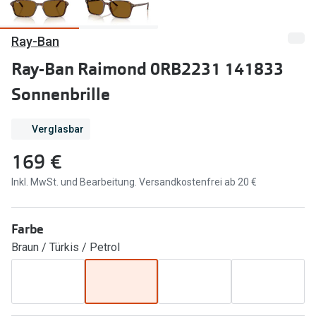
Marken
Sonnenbri
Ray-Ban
Ray-Ban
Marken
Ray-Ban Raimond 0RB2231 141833
DbyD
Ray-Ban
Sonnenbrille
Prada
Prada
Verglasbar
Seen
Ralph Lau
169 €
Miu Miu
Unofficial
Inkl. MwSt. und Bearbeitung. Versandkostenfrei ab 20 €
alle Marken
Oakley
Miu Miu
Ratgeber
Farbe
Gleitsicht Ratgeber
alle Mark
Braun / Türkis / Petrol
Brillenpass richtig lesen
Trends
Alle Brillen Ratgeber
Ray-Ban 