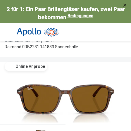
Weiter
2 für 1: Ein Paar Brillengläser kaufen, zwei Paar
zum
Bedingungen
bekommen
Inhalt
Alle Brillen
Kategorie
Damen
Alle Sonne
Sonnenbrillen
Ray-Ban
Herren
Damen
Raimond 0RB2231 141833 Sonnenbrille
Kinder
Herren
Online Anprobe
Gleitsicht
Kinder
AI Glasses
Gleitsicht
Selbsttönende Brillen
Polarisier
Lesebrillen
Mit Sehst
Weitere Kategorien
Sportsonn
Weitere K
Brillen Sale