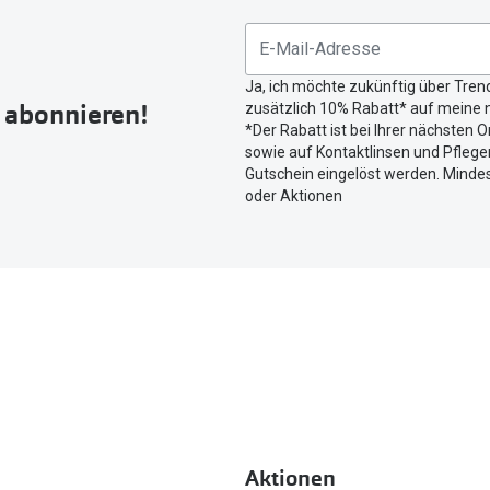
Sie
untenstehenden
Button
Ja, ich möchte zukünftig über Tren
um
r abonnieren!
zusätzlich 10% Rabatt* auf meine n
Ihren
*Der Rabatt ist bei Ihrer nächsten O
aktuellen
sowie auf Kontaktlinsen und Pflegem
Standort
Gutschein eingelöst werden. Mindes
zu
oder Aktionen
teilen.
Aktionen