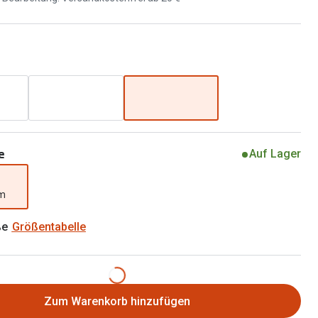
Brillen 2 für 1
Alle Marken
Zubehör
Brillenbügel
Brillenetuis
Brillenkettchen
e
Auf Lager
mm
ße
Größentabelle
Zum Warenkorb hinzufügen