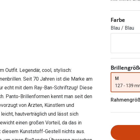
Ray-Ban Meta
Gleitsichtlinsen
Zahlung & Gutscheinkarten
Zubehör
obetragen
Oakley Meta
Sphärische Linsen
Filialauskünfte
Farbe
er
l 3
Brillentrends 2026
Brillenbügel
Torische Linsen
Blau / Blau
Rücksendung
g lesen
Brillenetuis
Farblinsen
o
Min.-5%
ber
Brillenkettchen
Motivlinsen
Brillengröß
Outfit. Legendär, cool, stylisch:
M
enbrillen. Seit 70 Jahren ist die Marke am
127 - 139 
 Nur echt mit dem Ray-Ban-Schriftzug! Diese
ch. Panto-Brillenformen kennt man seit den
Rahmengrö
vorzugt von Ärzten, Künstlern und
leicht, hautverträglich und lässt sich
wicht einen großen Vorteil, da das in
 diesem Kunststoff-Gestell nichts aus.