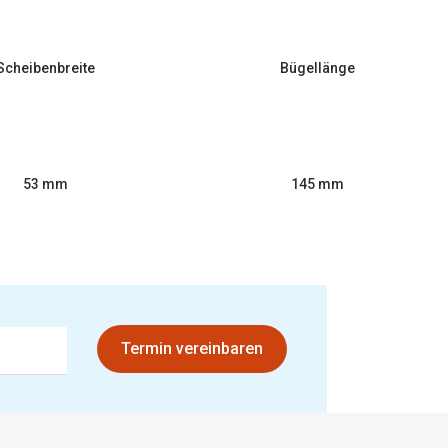
Scheibenbreite
Bügellänge
53 mm
145 mm
Termin vereinbaren