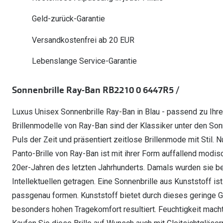
Oakley Meta entdecken
Wann brauche ich ein Hörgerät?
Lesebrillen
Mit Sehstärke
Online Brillenberater
alle Marken
Ratgeber
Geld-zurück-Garantie
Hörgeräte-Arten
Kontaktlinsen-Pr
Weitere Kategorien
Sportsonnenbrillen
Hörtest
Gleitsicht Ratgeb
iWear Nimm 4 zah
Versandkostenfrei ab 20 EUR
Ray-Ban Meta ausprobieren
Weitere Kategorien
Brillen Sale
Alle Hörakustik Ratgeber
Brillenpass richti
Kontaktlinsen-Ab
Lebenslange Service-Garantie
Sonnenbrillen Sale
Alle Brillen Ratge
iWear Direct
Sonnenbrille Ray-Ban RB2210 0 6447R5 /
Luxus Unisex Sonnenbrille Ray-Ban in Blau - passend zu Ihrem 
Brillenmodelle von Ray-Ban sind der Klassiker unter den Sonn
Puls der Zeit und präsentiert zeitlose Brillenmode mit Stil.
Panto-Brille von Ray-Ban ist mit ihrer Form auffallend modis
20er-Jahren des letzten Jahrhunderts. Damals wurden sie be
Intellektuellen getragen. Eine Sonnenbrille aus Kunststoff ist 
passgenau formen. Kunststoff bietet durch dieses geringe Ge
besonders hohen Tragekomfort resultiert. Feuchtigkeit macht