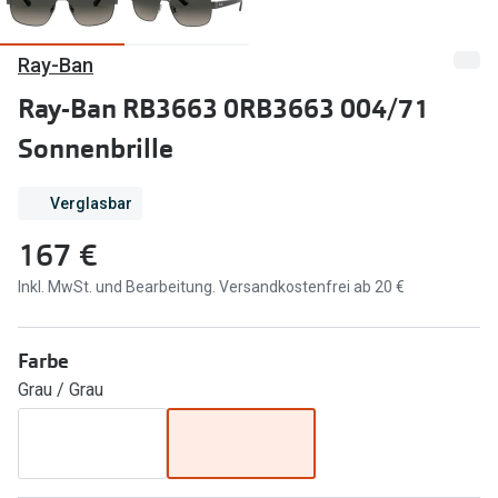
Marken
Sonnenbri
Ray-Ban
Ray-Ban
Marken
Ray-Ban RB3663 0RB3663 004/71
DbyD
Ray-Ban
Sonnenbrille
Prada
Prada
Verglasbar
Seen
Ralph Lau
167 €
Miu Miu
Unofficial
Inkl. MwSt. und Bearbeitung. Versandkostenfrei ab 20 €
alle Marken
Oakley
Miu Miu
Ratgeber
Farbe
Gleitsicht Ratgeber
alle Mark
Grau / Grau
Brillenpass richtig lesen
Trends
Alle Brillen Ratgeber
Ray-Ban 