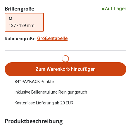
Oakley Me
Brillengröße
Angebote
Auf Lager
Brillen 2 für 1
Sonnenbri
M
127 - 139 mm
20% auf selbsttönende Gläser
Randlose 
Rahmengröße
Größentabelle
Back to School: 50% auf die zweite Kinderbrille
Fahrradbri
Farbe des
Trends
Zubehör
Nuance Audio Brille
Zum Warenkorb hinzufügen
Brillenbüg
Ray-Ban Meta
84° PAYBACK Punkte
Brillenetui
Oakley Meta
Inklusive Brillenetui und Reinigungstuch
Brillenket
Brillentrends 2026
Kostenlose Lieferung ab 20 EUR
Ratgeber
Gläser
Produktbeschreibung
UV-Schutz
Glaspakete