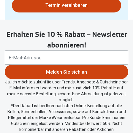
Bitte
Termin vereinbaren
nutzen
Sie
untenstehenden
Erhalten Sie 10 % Rabatt – Newsletter
Button
um
abonnieren!
Ihren
aktuellen
Standort
zu
Melden Sie sich an
teilen.
Ja, ich möchte zukünftig über Trends, Angebote & Gutscheine per
E-Mail informiert werden und mir zusätzlich 10% Rabatt* auf
meine nächste Bestellung sichern. Eine Abmeldung ist jederzeit
möglich.
*Der Rabatt ist bei Ihrer nächsten Online-Bestellung auf alle
Brillen, Sonnenbrillen, Accessoires, sowie auf Kontaktlinsen und
Pflegemittel der Marke iWear einlösbar. Pro Kunde kann nur ein
Gutschein eingelöst werden. Mindestbestellwert: 50 €. Nicht
kombinierbar mit anderen Rabatten oder Aktionen