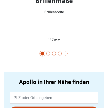
Brillenmaße
Brillenbreite
137 mm
Apollo in Ihrer Nähe finden
Keine
Ergebnisse
gefunden.