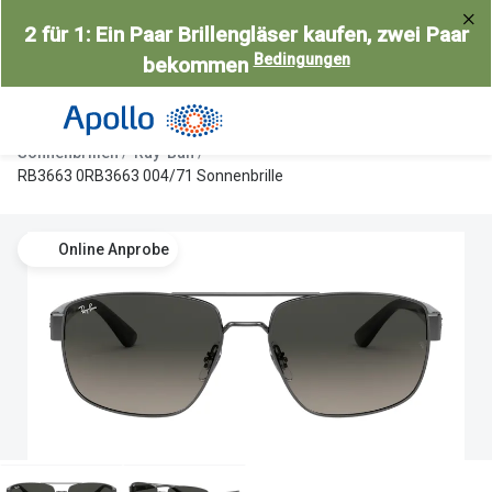
Weiter
2 für 1: Ein Paar Brillengläser kaufen, zwei Paar
zum
Bedingungen
bekommen
Inhalt
Alle Brillen
Kategorie
Damen
Alle Sonne
Sonnenbrillen
Ray-Ban
Herren
Damen
RB3663 0RB3663 004/71 Sonnenbrille
Kinder
Herren
Online Anprobe
Gleitsicht
Kinder
AI Glasses
Gleitsicht
Selbsttönende Brillen
Polarisier
Lesebrillen
Mit Sehst
Weitere Kategorien
Sportsonn
Weitere K
Brillen Sale