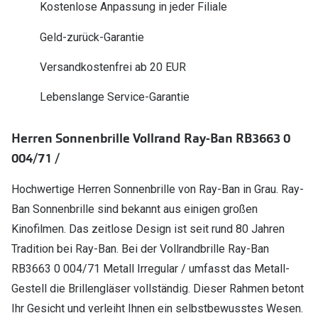
Kostenlose Anpassung in jeder Filiale
Polarisier
Glasveredelungen
Geld-zurück-Garantie
Sonnenbri
Brillenglas Typen
Alle Sonne
Versandkostenfrei ab 20 EUR
Transitions Gläser
Lebenslange Service-Garantie
Angebote
Blaulichtfilter
Brillen 2 f
Stellest®-Brillengläser
Herren Sonnenbrille Vollrand Ray-Ban RB3663 0
004/71 /
Zubehör
Brillenbügel
Hochwertige Herren Sonnenbrille von Ray-Ban in Grau. Ray-
Ban Sonnenbrille sind bekannt aus einigen großen
Brillenetuis
Kinofilmen. Das zeitlose Design ist seit rund 80 Jahren
Brillenkettchen
Tradition bei Ray-Ban. Bei der Vollrandbrille Ray-Ban
RB3663 0 004/71 Metall Irregular / umfasst das Metall-
Gestell die Brillengläser vollständig. Dieser Rahmen betont
Ihr Gesicht und verleiht Ihnen ein selbstbewusstes Wesen.