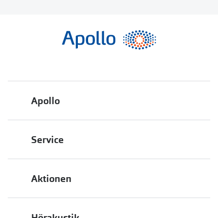
Apollo
Über uns
Service
Engagement
Bestellstatus
Energiepolitik
Aktionen
FAQ
Presse
2 für 1
Terminvereinbarung
Job & Karriere
Hörakustik