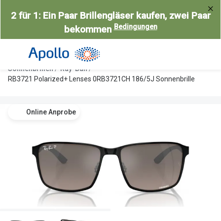
Weiter
2 für 1: Ein Paar Brillengläser kaufen, zwei Paar
zum
Bedingungen
bekommen
Inhalt
Alle Brillen
Kategorie
Damen
Alle Sonne
Sonnenbrillen
Ray-Ban
Herren
Damen
RB3721 Polarized+ Lenses 0RB3721CH 186/5J Sonnenbrille
Kinder
Herren
Online Anprobe
Gleitsicht
Kinder
AI Glasses
Gleitsicht
Selbsttönende Brillen
Polarisier
Lesebrillen
Mit Sehst
Weitere Kategorien
Sportsonn
Weitere K
Brillen Sale