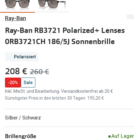
Marken
Sonnenbri
Ray-Ban
Ray-Ban
Marken
Ray-Ban RB3721 Polarized+ Lenses
DbyD
Ray-Ban
0RB3721CH 186/5J Sonnenbrille
Prada
Prada
Polarisiert
Seen
Ralph Lau
jetzt:
208 €
Vorher:
260 €
Miu Miu
Unofficial
-20%
Sale
alle Marken
Oakley
Inkl. MwSt. und Bearbeitung. Versandkostenfrei ab 20 €
Miu Miu
Ratgeber
Günstigster Preis in den letzten 30 Tagen: 195,20 €
Gleitsicht Ratgeber
alle Mark
Silber / Schwarz
Brillenpass richtig lesen
Trends
Alle Brillen Ratgeber
Ray-Ban 
Brillengröße
Auf Lager