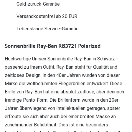
Polarisier
Geld-zurück-Garantie
Glasveredelungen
Sonnenbri
Versandkostenfrei ab 20 EUR
Brillenglas Typen
Alle Sonne
Lebenslange Service-Garantie
Transitions Gläser
Angebote
Blaulichtfilter
Sonnenbrille Ray-Ban RB3721 Polarized
Brillen 2 f
Stellest®-Brillengläser
Hochwertige Unisex Sonnenbrille Ray-Ban in Schwarz -
passend zu Ihrem Outfit. Ray-Ban steht für Qualität und
Zubehör
zeitloses Design. In den 40er Jahren wurden von dieser
Brillenbügel
Marke die weltberühmten Fliegerbrillen entwickelt. Diese
Brillenetuis
Brille von Ray-Ban hat eine absolut zeitlose, aber dennoch
trendige Panto-Form. Die Brillenform wurde in den 20er-
Brillenkettchen
Jahren überwiegend von Intellektuellen getragen, später
erfreute sie sich aber auch bei einer breiten Masse an
zunehmender Beliebtheit. Dies ist eine besonders