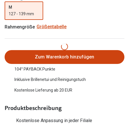
Oakley Me
M
Angebote
127 - 139 mm
Brillen 2 für 1
Sonnenbri
Rahmengröße
Größentabelle
20% auf selbsttönende Gläser
Randlose 
Back to School: 50% auf die zweite Kinderbrille
Fahrradbri
Farbe des
Trends
Zum Warenkorb hinzufügen
Zubehör
Nuance Audio Brille
104° PAYBACK Punkte
Brillenbüg
Ray-Ban Meta
Inklusive Brillenetui und Reinigungstuch
Brillenetui
Oakley Meta
Kostenlose Lieferung ab 20 EUR
Brillenket
Brillentrends 2026
Produktbeschreibung
Ratgeber
Gläser
Kostenlose Anpassung in jeder Filiale
UV-Schutz
Glaspakete