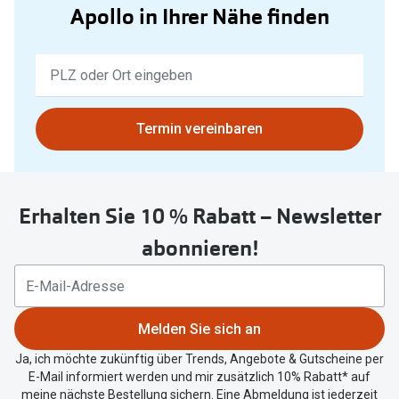
Apollo in Ihrer Nähe finden
Keine
Ergebnisse
gefunden.
Bitte
Termin vereinbaren
nutzen
Sie
untenstehenden
Erhalten Sie 10 % Rabatt – Newsletter
Button
um
abonnieren!
Ihren
aktuellen
Standort
zu
Melden Sie sich an
teilen.
Ja, ich möchte zukünftig über Trends, Angebote & Gutscheine per
E-Mail informiert werden und mir zusätzlich 10% Rabatt* auf
meine nächste Bestellung sichern. Eine Abmeldung ist jederzeit