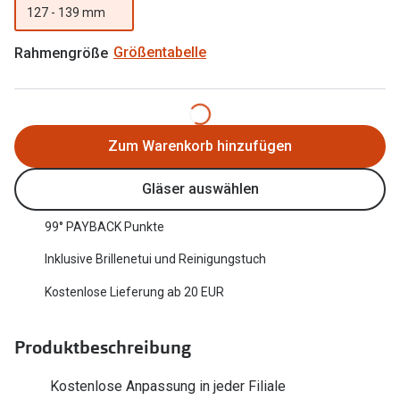
127 - 139 mm
Oakley Me
Angebote
Rahmengröße
Größentabelle
Brillen 2 für 1
Sonnenbri
20% auf selbsttönende Gläser
Randlose 
Back to School: 50% auf die zweite Kinderbrille
Fahrradbri
Zum Warenkorb hinzufügen
Farbe des
Trends
Gläser auswählen
Zubehör
Nuance Audio Brille
99° PAYBACK Punkte
Brillenbüg
Ray-Ban Meta
Inklusive Brillenetui und Reinigungstuch
Brillenetui
Oakley Meta
Kostenlose Lieferung ab 20 EUR
Brillenket
Brillentrends 2026
Produktbeschreibung
Ratgeber
Gläser
UV-Schutz
Glaspakete
Kostenlose Anpassung in jeder Filiale