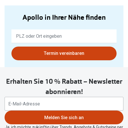
Apollo in Ihrer Nähe finden
Keine
Ergebnisse
gefunden.
Bitte
Termin vereinbaren
nutzen
Sie
untenstehenden
Erhalten Sie 10 % Rabatt – Newsletter
Button
um
abonnieren!
Ihren
aktuellen
Standort
zu
Melden Sie sich an
teilen.
Ja, ich möchte zukünftig über Trends, Angebote & Gutscheine per