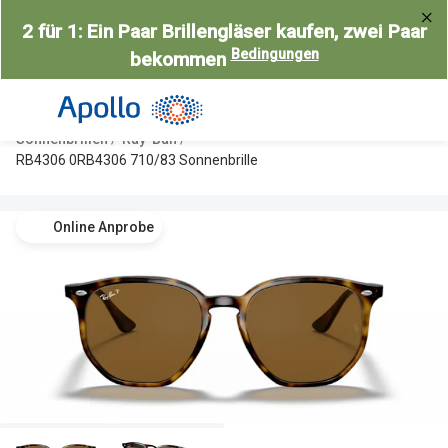
Weiter
2 für 1: Ein Paar Brillengläser kaufen, zwei Paar
zum
Bedingungen
bekommen
Inhalt
Alle Brillen
Kategorie
Damen
Alle Sonne
Sonnenbrillen
Ray-Ban
Herren
Damen
RB4306 0RB4306 710/83 Sonnenbrille
Kinder
Herren
Online Anprobe
Gleitsicht
Kinder
AI Glasses
Gleitsicht
Selbsttönende Brillen
Polarisier
Lesebrillen
Mit Sehst
Weitere Kategorien
Sportsonn
Weitere K
Brillen Sale