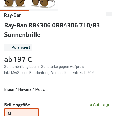
Marken
Sonnenbri
Ray-Ban
Ray-Ban
Marken
Ray-Ban RB4306 0RB4306 710/83
DbyD
Ray-Ban
Sonnenbrille
Prada
Prada
Polarisiert
Seen
Ralph Lau
ab
197 €
Miu Miu
Unofficial
Sonnenbrillengläser in Sehstärke gegen Aufpreis
alle Marken
Oakley
Inkl. MwSt. und Bearbeitung. Versandkostenfrei ab 20 €
Miu Miu
Ratgeber
Braun / Havana / Petrol
Gleitsicht Ratgeber
alle Mark
Brillenpass richtig lesen
Trends
Brillengröße
Auf Lager
Alle Brillen Ratgeber
Ray-Ban 
M