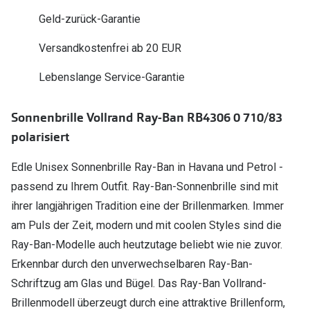
Polarisier
Glasveredelungen
Geld-zurück-Garantie
Sonnenbri
Brillenglas Typen
Versandkostenfrei ab 20 EUR
Alle Sonne
Transitions Gläser
Lebenslange Service-Garantie
Angebote
Blaulichtfilter
Sonnenbrille Vollrand Ray-Ban RB4306 0 710/83
Brillen 2 f
Stellest®-Brillengläser
polarisiert
Zubehör
Edle Unisex Sonnenbrille Ray-Ban in Havana und Petrol -
Brillenbügel
passend zu Ihrem Outfit. Ray-Ban-Sonnenbrille sind mit
ihrer langjährigen Tradition eine der Brillenmarken. Immer
Brillenetuis
am Puls der Zeit, modern und mit coolen Styles sind die
Brillenkettchen
Ray-Ban-Modelle auch heutzutage beliebt wie nie zuvor.
Erkennbar durch den unverwechselbaren Ray-Ban-
Schriftzug am Glas und Bügel. Das Ray-Ban Vollrand-
Brillenmodell überzeugt durch eine attraktive Brillenform,