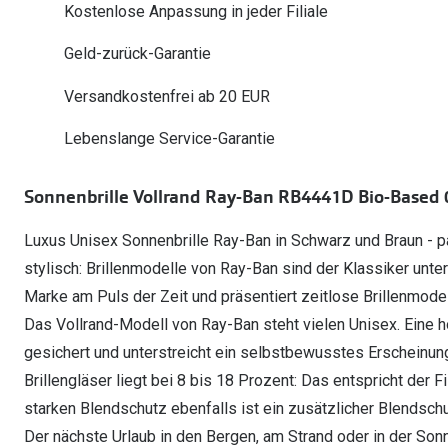
Oakley Meta entdecken
Wann brauche ich ein Hörgerät?
Kostenlose Anpassung in jeder Filiale
Lesebrillen
Mit Sehstärke
Online Brillenberater
alle Marken
Ratgeber
Hörgeräte-Arten
Kontaktlinsen-Pr
Geld-zurück-Garantie
Weitere Kategorien
Sportsonnenbrillen
Hörtest
Gleitsicht Ratgeb
iWear Nimm 4 zah
Ray-Ban Meta ausprobieren
Versandkostenfrei ab 20 EUR
Weitere Kategorien
Brillen Sale
Alle Hörakustik Ratgeber
Brillenpass richti
Kontaktlinsen-Ab
Lebenslange Service-Garantie
Sonnenbrillen Sale
Alle Brillen Ratge
iWear Direct
Sonnenbrille Vollrand Ray-Ban RB4441D Bio-Base
Luxus Unisex Sonnenbrille Ray-Ban in Schwarz und Braun - pa
stylisch: Brillenmodelle von Ray-Ban sind der Klassiker unter
Marke am Puls der Zeit und präsentiert zeitlose Brillenmode 
Das Vollrand-Modell von Ray-Ban steht vielen Unisex. Eine ho
gesichert und unterstreicht ein selbstbewusstes Erscheinung
Brillengläser liegt bei 8 bis 18 Prozent: Das entspricht der F
starken Blendschutz ebenfalls ist ein zusätzlicher Blendsch
Der nächste Urlaub in den Bergen, am Strand oder in der S