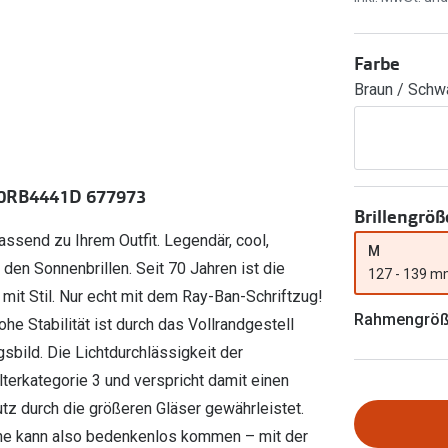
Ray-Ban Meta
Gleitsichtlinsen
Zahlung & Gutscheinkarten
Zubehör
obetragen
Oakley Meta
Sphärische Linsen
Filialauskünfte
Farbe
er
l 3
Brillentrends 2026
Brillenbügel
Torische Linsen
Braun / Schw
Rücksendung
g lesen
Brillenetuis
Farblinsen
o
Min.-5%
ber
Brillenkettchen
Motivlinsen
d 0RB4441D 677973
Brillengröß
ssend zu Ihrem Outfit. Legendär, cool,
M
 den Sonnenbrillen. Seit 70 Jahren ist die
127 - 139 
mit Stil. Nur echt mit dem Ray-Ban-Schriftzug!
Rahmengrö
he Stabilität ist durch das Vollrandgestell
sbild. Die Lichtdurchlässigkeit der
ilterkategorie 3 und verspricht damit einen
utz durch die größeren Gläser gewährleistet.
onne kann also bedenkenlos kommen – mit der