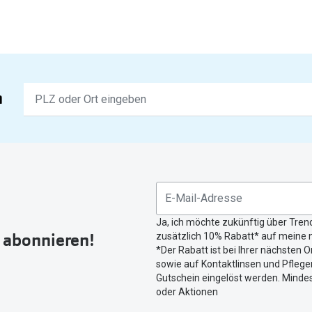
Keine
n
Ergebnisse
gefunden.
Bitte
nutzen
Sie
untenstehenden
Button
Ja, ich möchte zukünftig über Tren
um
r abonnieren!
zusätzlich 10% Rabatt* auf meine n
Ihren
*Der Rabatt ist bei Ihrer nächsten O
aktuellen
sowie auf Kontaktlinsen und Pflegem
Standort
Gutschein eingelöst werden. Mindes
zu
oder Aktionen
teilen.