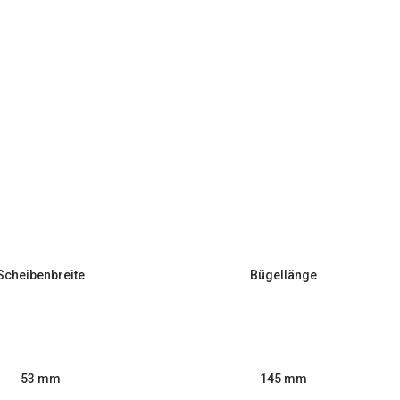
Scheibenbreite
Bügellänge
53 mm
145 mm