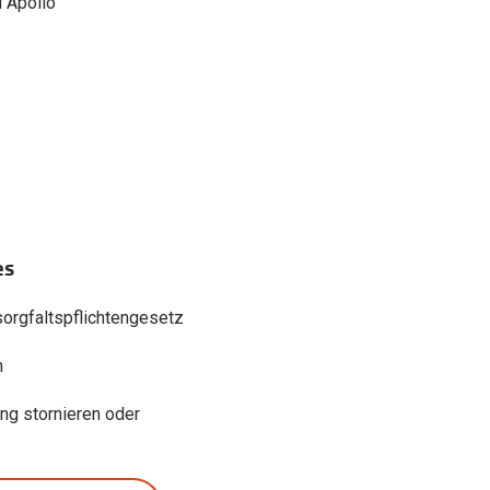
 Apollo
es
sorgfaltspflichtengesetz
n
ung stornieren oder