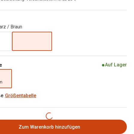
Brillen 2 für 1
Alle Marken
Zubehör
Brillenbügel
arz / Braun
Brillenetuis
Brillenkettchen
e
Auf Lager
mm
ße
Größentabelle
Zum Warenkorb hinzufügen