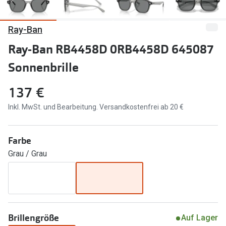
Marken
Sonnenbri
Ray-Ban
Ray-Ban
Marken
Ray-Ban RB4458D 0RB4458D 645087
DbyD
Ray-Ban
Sonnenbrille
Prada
Prada
137 €
Seen
Ralph Lau
Inkl. MwSt. und Bearbeitung. Versandkostenfrei ab 20 €
Miu Miu
Unofficial
alle Marken
Oakley
Farbe
Grau / Grau
Miu Miu
Ratgeber
Gleitsicht Ratgeber
alle Mark
Brillenpass richtig lesen
Trends
Alle Brillen Ratgeber
Ray-Ban 
Brillengröße
Auf Lager