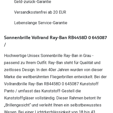
Geld-zurück-Garantie
Polarisier
Glasveredelungen
Versandkostenfrei ab 20 EUR
Sonnenbri
Brillenglas Typen
Lebenslange Service-Garantie
Alle Sonne
Transitions Gläser
Angebote
Blaulichtfilter
Sonnenbrille Vollrand Ray-Ban RB4458D 0 645087
Brillen 2 f
/
Stellest®-Brillengläser
Hochwertige Unisex Sonnenbrille Ray-Ban in Grau -
Zubehör
passend zu Ihrem Outfit. Ray-Ban steht für Qualität und
Brillenbügel
zeitloses Design. In den 40er Jahren wurden von dieser
Brillenetuis
Marke die weltberühmten Fliegerbrillen entwickelt. Bei der
Vollrandbrille Ray-Ban RB4458D 0 645087 Kunststoff
Brillenkettchen
Panto / umfasst das Kunststoff-Gestell die
Kunststoffgläser vollständig. Dieser Rahmen betont Ihr
„Brillengesicht“ und verleiht Ihnen ein selbstbewusstes
Wesen. Bei einer Lichtdurchlässigkeit von 18 bis 43