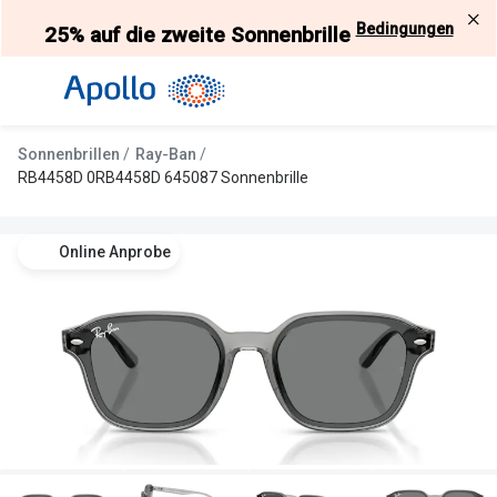
Weiter
Bedingungen
25% auf die zweite Sonnenbrille
zum
Inhalt
Alle Brillen
Kategorie
Damen
Alle Sonne
Sonnenbrillen
Ray-Ban
Herren
Damen
RB4458D 0RB4458D 645087 Sonnenbrille
Kinder
Herren
Online Anprobe
Gleitsicht
Kinder
AI Glasses
Gleitsicht
Selbsttönende Brillen
Polarisier
Lesebrillen
Mit Sehst
Weitere Kategorien
Sportsonn
Weitere K
Brillen Sale