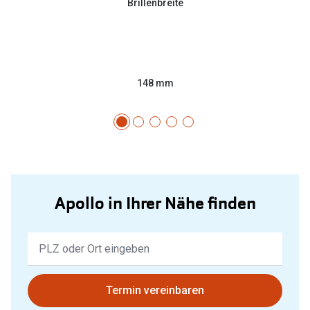
Brillenbreite
148 mm
Apollo in Ihrer Nähe finden
Keine
Ergebnisse
gefunden.
Bitte
Termin vereinbaren
nutzen