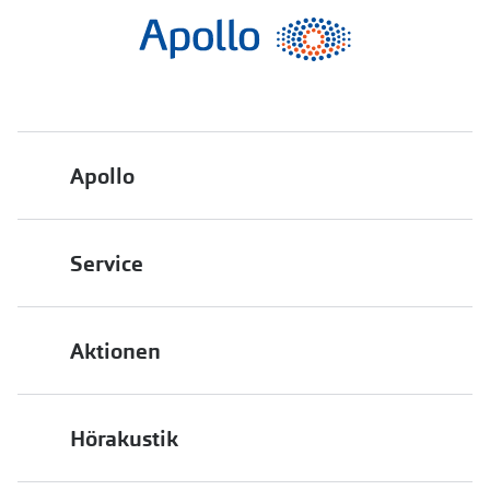
Apollo
Über uns
Service
Engagement
Bestellstatus
Energiepolitik
Aktionen
FAQ
Presse
2 für 1
Terminvereinbarung
Job & Karriere
Hörakustik
Back to School
Filialübersicht
Auszeichnungen