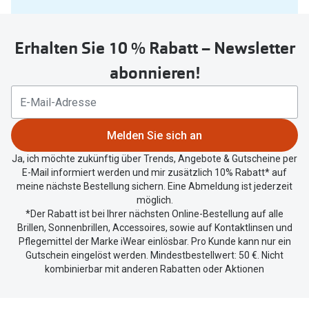
Sie
untenstehenden
Erhalten Sie 10 % Rabatt – Newsletter
Button
um
abonnieren!
Ihren
aktuellen
Standort
zu
Melden Sie sich an
teilen.
Ja, ich möchte zukünftig über Trends, Angebote & Gutscheine per
E-Mail informiert werden und mir zusätzlich 10% Rabatt* auf
meine nächste Bestellung sichern. Eine Abmeldung ist jederzeit
möglich.
*Der Rabatt ist bei Ihrer nächsten Online-Bestellung auf alle
Brillen, Sonnenbrillen, Accessoires, sowie auf Kontaktlinsen und
Pflegemittel der Marke iWear einlösbar. Pro Kunde kann nur ein
Gutschein eingelöst werden. Mindestbestellwert: 50 €. Nicht
kombinierbar mit anderen Rabatten oder Aktionen