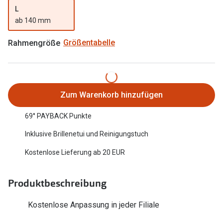
L
Oakley Me
Angebote
ab 140 mm
Brillen 2 für 1
Sonnenbri
Rahmengröße
Größentabelle
20% auf selbsttönende Gläser
Randlose 
Back to School: 50% auf die zweite Kinderbrille
Fahrradbri
Farbe des
Trends
Zum Warenkorb hinzufügen
Zubehör
Nuance Audio Brille
69° PAYBACK Punkte
Brillenbüg
Inklusive Brillenetui und Reinigungstuch
Ray-Ban Meta
Brillenetui
Kostenlose Lieferung ab 20 EUR
Oakley Meta
Brillenket
Brillentrends 2026
Produktbeschreibung
Ratgeber
Gläser
Kostenlose Anpassung in jeder Filiale
UV-Schutz
Glaspakete