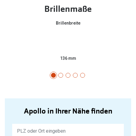
Brillenmaße
Brillenbreite
136 mm
Apollo in Ihrer Nähe finden
Keine
Ergebnisse