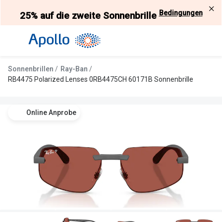
Weiter
Bedingungen
25% auf die zweite Sonnenbrille
zum
Inhalt
Alle Brillen
Kategorie
Damen
Alle Sonne
Sonnenbrillen
Ray-Ban
Herren
Damen
RB4475 Polarized Lenses 0RB4475CH 60171B Sonnenbrille
Kinder
Herren
Online Anprobe
Gleitsicht
Kinder
AI Glasses
Gleitsicht
Selbsttönende Brillen
Polarisier
Lesebrillen
Mit Sehst
Weitere Kategorien
Sportsonn
Weitere K
Brillen Sale