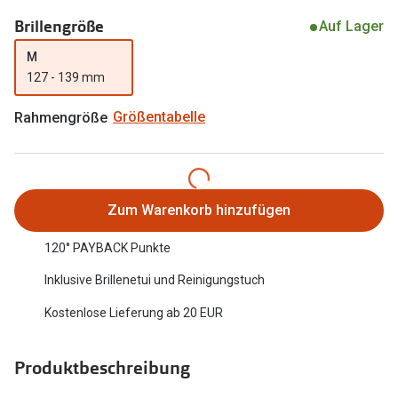
Oakley Me
Brillengröße
Angebote
Auf Lager
Brillen 2 für 1
Sonnenbri
M
127 - 139 mm
20% auf selbsttönende Gläser
Randlose 
Rahmengröße
Größentabelle
Back to School: 50% auf die zweite Kinderbrille
Fahrradbri
Farbe des
Trends
Zubehör
Nuance Audio Brille
Zum Warenkorb hinzufügen
Brillenbüg
Ray-Ban Meta
120° PAYBACK Punkte
Brillenetui
Oakley Meta
Inklusive Brillenetui und Reinigungstuch
Brillenket
Brillentrends 2026
Kostenlose Lieferung ab 20 EUR
Ratgeber
Gläser
Produktbeschreibung
UV-Schutz
Glaspakete