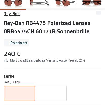
Marken
Sonnenbri
Ray-Ban
Ray-Ban
Marken
Ray-Ban RB4475 Polarized Lenses
DbyD
Ray-Ban
0RB4475CH 60171B Sonnenbrille
Prada
Prada
Polarisiert
Seen
Ralph Lau
240 €
Miu Miu
Unofficial
Inkl. MwSt. und Bearbeitung. Versandkostenfrei ab 20 €
alle Marken
Oakley
Miu Miu
Ratgeber
Farbe
Gleitsicht Ratgeber
alle Mark
Rot / Grau
Brillenpass richtig lesen
Trends
Alle Brillen Ratgeber
Ray-Ban 