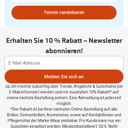
gefunden.
Bitte
Termin vereinbaren
nutzen
Sie
untenstehenden
Erhalten Sie 10 % Rabatt – Newsletter
Button
um
abonnieren!
Ihren
aktuellen
Standort
zu
Melden Sie sich an
teilen.
Ja, ich möchte zukünftig über Trends, Angebote & Gutscheine per
E-Mail informiert werden und mir zusätzlich 10% Rabatt* auf
meine nächste Bestellung sichern. Eine Abmeldung ist jederzeit
möglich.
*Der Rabatt ist bei Ihrer nächsten Online-Bestellung auf alle
Brillen, Sonnenbrillen, Accessoires, sowie auf Kontaktlinsen und
Pflegemittel der Marke iWear einlösbar. Pro Kunde kann nur ein
Gutschein eingelöst werden. Mindestbestellwert: 50 €. Nicht