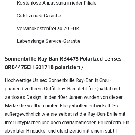
Kostenlose Anpassung in jeder Filiale
Polarisier
Glasveredelungen
Geld-zurück-Garantie
Sonnenbri
Brillenglas Typen
Alle Sonne
Versandkostenfrei ab 20 EUR
Transitions Gläser
Lebenslange Service-Garantie
Angebote
Blaulichtfilter
Brillen 2 f
Stellest®-Brillengläser
Sonnenbrille Ray-Ban RB4475 Polarized Lenses
0RB4475CH 60171B polarisiert /
Zubehör
Brillenbügel
Hochwertige Unisex Sonnenbrille Ray-Ban in Grau -
passend zu Ihrem Outfit. Ray-Ban steht für Qualität und
Brillenetuis
zeitloses Design. In den 40er Jahren wurden von dieser
Brillenkettchen
Marke die weltberühmten Fliegerbrillen entwickelt. So
außergewöhnlich wie sie selbst ist die Ray-Ban-Brille mit
ihrer untypischen und doch charismatischen Brillenform. Ein
absoluter Hingucker und gleichzeitig mit einem subtil-