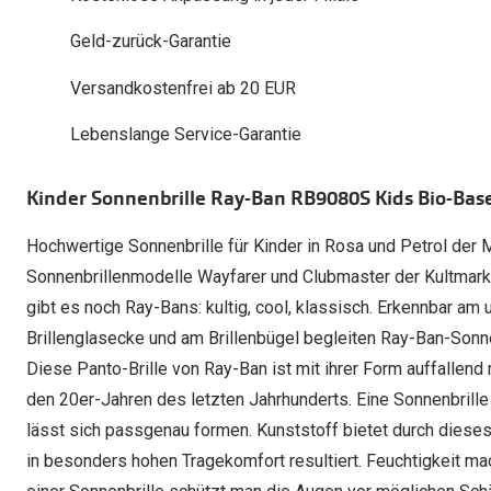
Oakley Meta entdecken
Wann brauche ich ein Hörgerät?
Lesebrillen
Mit Sehstärke
Online Brillenberater
alle Marken
Ratgeber
Geld-zurück-Garantie
Hörgeräte-Arten
Kontaktlinsen-Pr
Weitere Kategorien
Sportsonnenbrillen
Hörtest
Gleitsicht Ratgeb
iWear Nimm 4 zah
Versandkostenfrei ab 20 EUR
Ray-Ban Meta ausprobieren
Weitere Kategorien
Brillen Sale
Alle Hörakustik Ratgeber
Brillenpass richti
Kontaktlinsen-Ab
Lebenslange Service-Garantie
Sonnenbrillen Sale
Alle Brillen Ratge
iWear Direct
Kinder Sonnenbrille Ray-Ban RB9080S Kids Bio-Ba
Hochwertige Sonnenbrille für Kinder in Rosa und Petrol der 
Sonnenbrillenmodelle Wayfarer und Clubmaster der Kultmark
gibt es noch Ray-Bans: kultig, cool, klassisch. Erkennbar am
Brillenglasecke und am Brillenbügel begleiten Ray-Ban-Sonne
Diese Panto-Brille von Ray-Ban ist mit ihrer Form auffallen
den 20er-Jahren des letzten Jahrhunderts. Eine Sonnenbrille a
lässt sich passgenau formen. Kunststoff bietet durch dieses
in besonders hohen Tragekomfort resultiert. Feuchtigkeit ma