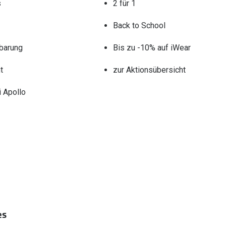
s
2 für 1
Back to School
barung
Bis zu -10% auf iWear
t
zur Aktionsübersicht
 Apollo
es