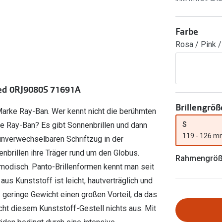
Ray-Ban Meta
Gleitsichtlinsen
Zahlung & Gutscheinkarten
Zubehör
obetragen
Oakley Meta
Sphärische Linsen
Filialauskünfte
Farbe
er
l 3
Brillentrends 2026
Brillenbügel
Torische Linsen
Rosa / Pink /
Rücksendung
g lesen
Brillenetuis
Farblinsen
o
Min.-5%
ber
Brillenkettchen
Motivlinsen
sed 0RJ9080S 71691A
Brillengröß
Marke Ray-Ban. Wer kennt nicht die berühmten
S
e Ray-Ban? Es gibt Sonnenbrillen und dann
119 - 126 
 unverwechselbaren Schriftzug in der
nbrillen ihre Träger rund um den Globus.
Rahmengrö
d modisch. Panto-Brillenformen kennt man seit
us Kunststoff ist leicht, hautverträglich und
 geringe Gewicht einen großen Vorteil, da das
cht diesem Kunststoff-Gestell nichts aus. Mit