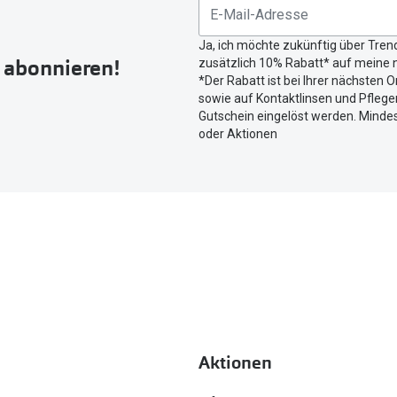
untenstehenden
Button
Ja, ich möchte zukünftig über Tren
um
r abonnieren!
zusätzlich 10% Rabatt* auf meine n
Ihren
*Der Rabatt ist bei Ihrer nächsten O
aktuellen
sowie auf Kontaktlinsen und Pflegem
Standort
Gutschein eingelöst werden. Mindes
zu
oder Aktionen
teilen.
Aktionen