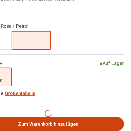
Brillen 2 für 1
Alle Marken
Zubehör
Brillenbügel
 Rosa / Petrol
Brillenetuis
Brillenkettchen
e
Auf Lager
mm
ße
Größentabelle
Zum Warenkorb hinzufügen