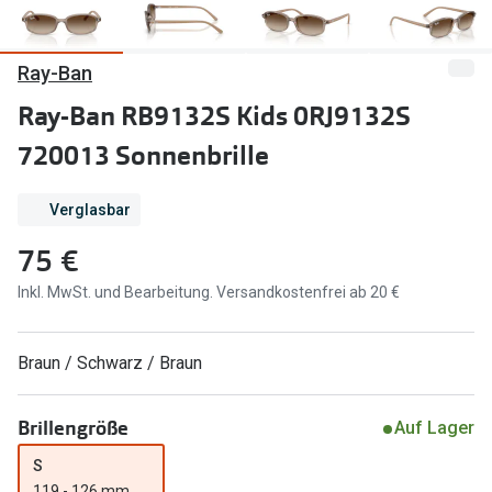
Marken
Sonnenbri
Ray-Ban
Ray-Ban
Marken
Ray-Ban RB9132S Kids 0RJ9132S
DbyD
Ray-Ban
720013 Sonnenbrille
Prada
Prada
Seen
Ralph Lau
Verglasbar
75 €
Miu Miu
Unofficial
Inkl. MwSt. und Bearbeitung. Versandkostenfrei ab 20 €
alle Marken
Oakley
Miu Miu
Ratgeber
Braun / Schwarz / Braun
Gleitsicht Ratgeber
alle Mark
Brillengröße
Brillenpass richtig lesen
Auf Lager
Trends
S
Alle Brillen Ratgeber
Ray-Ban 
119 - 126 mm