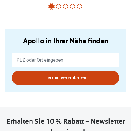
Apollo in Ihrer Nähe finden
Keine
Ergebnisse
gefunden.
Bitte
Termin vereinbaren
nutzen
Sie
untenstehenden
Button
um
Erhalten Sie 10 % Rabatt – Newsletter
Ihren
aktuellen