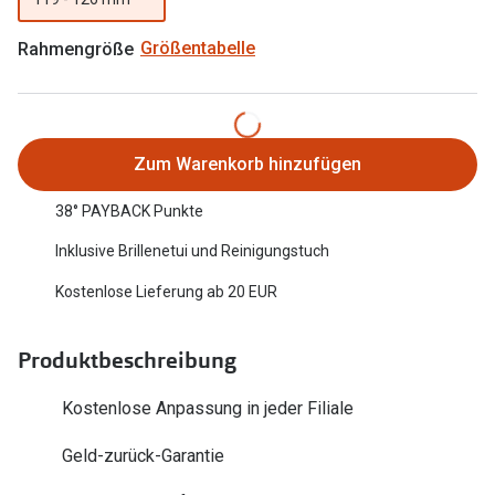
Oakley Me
Angebote
Rahmengröße
Größentabelle
Brillen 2 für 1
Sonnenbri
20% auf selbsttönende Gläser
Randlose 
Back to School: 50% auf die zweite Kinderbrille
Fahrradbri
Zum Warenkorb hinzufügen
Farbe des
Trends
38° PAYBACK Punkte
Zubehör
Inklusive Brillenetui und Reinigungstuch
Nuance Audio Brille
Brillenbüg
Kostenlose Lieferung ab 20 EUR
Ray-Ban Meta
Brillenetui
Oakley Meta
Produktbeschreibung
Brillenket
Brillentrends 2026
Kostenlose Anpassung in jeder Filiale
Ratgeber
Gläser
Geld-zurück-Garantie
UV-Schutz
Glaspakete