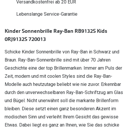
Versandkostenfrei ab 20 EUR
Polarisier
Glasveredelungen
Lebenslange Service-Garantie
Sonnenbri
Brillenglas Typen
Alle Sonne
Transitions Gläser
Kinder Sonnenbrille Ray-Ban RB9132S Kids
0RJ9132S 720013
Angebote
Blaulichtfilter
Brillen 2 f
Schicke Kinder Sonnenbrille von Ray-Ban in Schwarz und
Stellest®-Brillengläser
Braun. Ray-Ban-Sonnenbrille sind mit über 70 Jahren
Zubehör
Geschichte eine der top Brillenmarken. Immer am Puls der
Zeit, modern und mit coolen Styles sind die Ray-Ban-
Brillenbügel
Modelle auch heutzutage beliebt wie nie zuvor. Erkennbar
Brillenetuis
durch den unverwechselbaren Ray-Ban-Schriftzug am Glas
Brillenkettchen
und Bügel. Nicht unerwähnt soll die markante Brillenform
bleiben. Diese setzt einen ganz besonderen Akzent im
modischen Sinn und verleiht Ihrem Gesicht das gewisse
Etwas. Dabei liegt es ganz an Ihnen, wie Sie das schicke