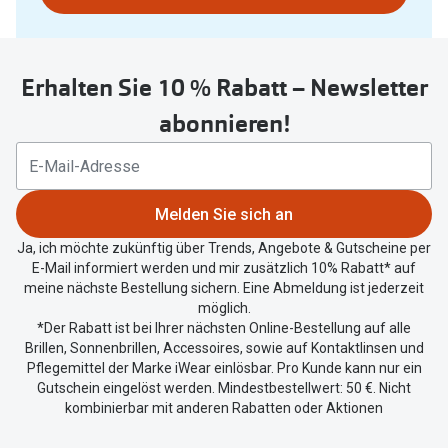
nutzen
Sie
untenstehenden
Erhalten Sie 10 % Rabatt – Newsletter
Button
um
abonnieren!
Ihren
aktuellen
Standort
zu
Melden Sie sich an
teilen.
Ja, ich möchte zukünftig über Trends, Angebote & Gutscheine per
E-Mail informiert werden und mir zusätzlich 10% Rabatt* auf
meine nächste Bestellung sichern. Eine Abmeldung ist jederzeit
möglich.
*Der Rabatt ist bei Ihrer nächsten Online-Bestellung auf alle
Brillen, Sonnenbrillen, Accessoires, sowie auf Kontaktlinsen und
Pflegemittel der Marke iWear einlösbar. Pro Kunde kann nur ein
Gutschein eingelöst werden. Mindestbestellwert: 50 €. Nicht
kombinierbar mit anderen Rabatten oder Aktionen