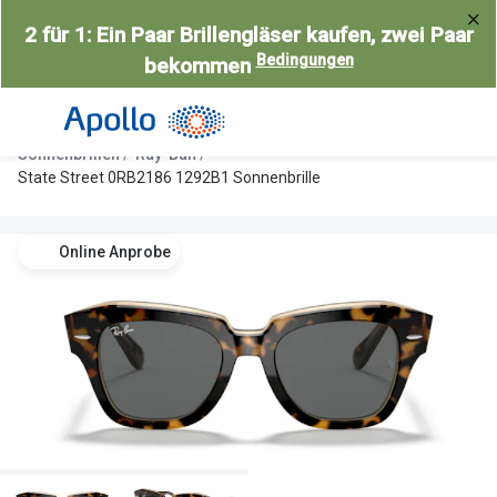
Weiter
2 für 1: Ein Paar Brillengläser kaufen, zwei Paar
zum
Bedingungen
bekommen
Inhalt
Alle Brillen
Kategorie
Damen
Alle Sonne
Sonnenbrillen
Ray-Ban
Herren
Damen
State Street 0RB2186 1292B1 Sonnenbrille
Kinder
Herren
Online Anprobe
Gleitsicht
Kinder
AI Glasses
Gleitsicht
Selbsttönende Brillen
Polarisier
Lesebrillen
Mit Sehst
Weitere Kategorien
Sportsonn
Weitere K
Brillen Sale