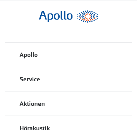
Apollo
Über uns
Service
Engagement
Bestellstatus
Energiepolitik
Aktionen
FAQ
Presse
2 für 1
Terminvereinbarung
Job & Karriere
Hörakustik
Back to School
Filialübersicht