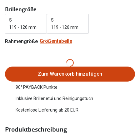
Oakley Me
Brillengröße
Angebote
Brillen 2 für 1
Sonnenbri
S
S
119 - 126 mm
119 - 126 mm
20% auf selbsttönende Gläser
Randlose 
Rahmengröße
Größentabelle
Back to School: 50% auf die zweite Kinderbrille
Fahrradbri
Farbe des
Trends
Zubehör
Nuance Audio Brille
Zum Warenkorb hinzufügen
Brillenbüg
Ray-Ban Meta
90° PAYBACK Punkte
Brillenetui
Oakley Meta
Inklusive Brillenetui und Reinigungstuch
Brillenket
Brillentrends 2026
Kostenlose Lieferung ab 20 EUR
Ratgeber
Gläser
Produktbeschreibung
UV-Schutz
Glaspakete