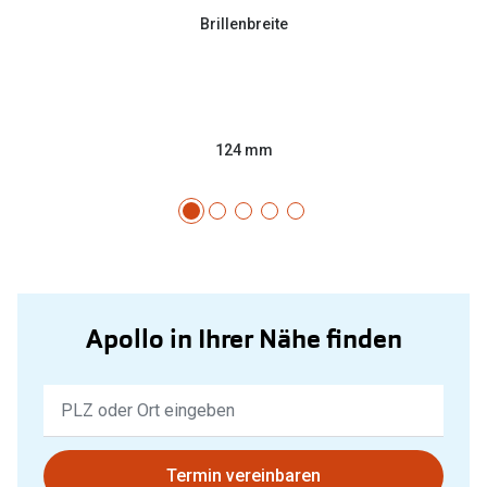
Brillenbreite
124 mm
Apollo in Ihrer Nähe finden
Keine
Ergebnisse
gefunden.
Bitte
Termin vereinbaren