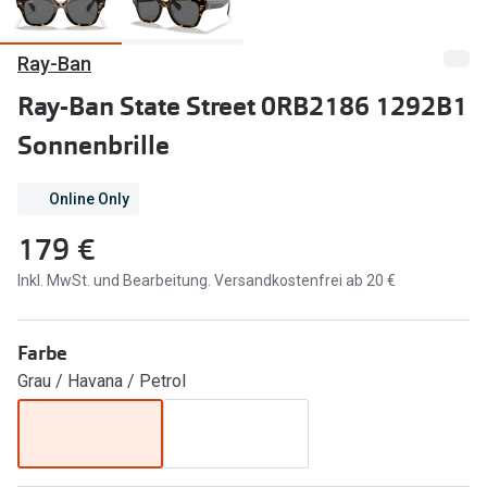
Marken
Sonnenbri
Ray-Ban
Ray-Ban
Marken
Ray-Ban State Street 0RB2186 1292B1
DbyD
Ray-Ban
Sonnenbrille
Prada
Prada
Online Only
Seen
Ralph Lau
179 €
Miu Miu
Unofficial
Inkl. MwSt. und Bearbeitung. Versandkostenfrei ab 20 €
alle Marken
Oakley
Miu Miu
Ratgeber
Farbe
Gleitsicht Ratgeber
alle Mark
Grau / Havana / Petrol
Brillenpass richtig lesen
Trends
Alle Brillen Ratgeber
Ray-Ban 