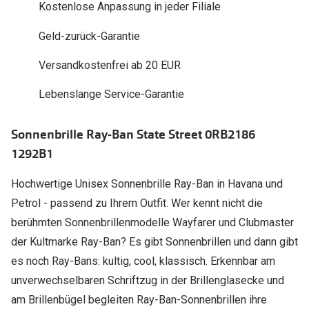
Kostenlose Anpassung in jeder Filiale
Polarisier
Glasveredelungen
Geld-zurück-Garantie
Sonnenbri
Brillenglas Typen
Alle Sonne
Versandkostenfrei ab 20 EUR
Transitions Gläser
Lebenslange Service-Garantie
Angebote
Blaulichtfilter
Brillen 2 f
Stellest®-Brillengläser
Sonnenbrille Ray-Ban State Street 0RB2186
1292B1
Zubehör
Brillenbügel
Hochwertige Unisex Sonnenbrille Ray-Ban in Havana und
Petrol - passend zu Ihrem Outfit. Wer kennt nicht die
Brillenetuis
berühmten Sonnenbrillenmodelle Wayfarer und Clubmaster
Brillenkettchen
der Kultmarke Ray-Ban? Es gibt Sonnenbrillen und dann gibt
es noch Ray-Bans: kultig, cool, klassisch. Erkennbar am
unverwechselbaren Schriftzug in der Brillenglasecke und
am Brillenbügel begleiten Ray-Ban-Sonnenbrillen ihre