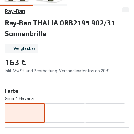
Ray-Ban
Marken
Sonnenbri
Ray-Ban
Ray-Ban THALIA 0RB2195 902/31
Marken
Sonnenbrille
DbyD
Ray-Ban
Prada
Prada
Verglasbar
Seen
Ralph Lau
163 €
Miu Miu
Unofficial
Inkl. MwSt. und Bearbeitung. Versandkostenfrei ab 20 €
alle Marken
Oakley
Farbe
Miu Miu
Ratgeber
Grün / Havana
Gleitsicht Ratgeber
alle Mark
Brillenpass richtig lesen
Trends
Alle Brillen Ratgeber
Ray-Ban 