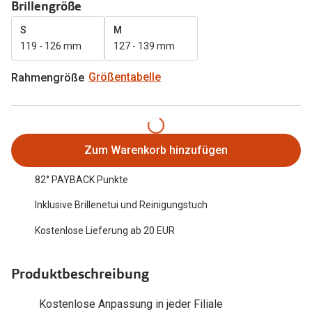
Brillengröße
Oakley Me
Angebote
S
M
Brillen 2 für 1
Sonnenbri
119 - 126 mm
127 - 139 mm
20% auf selbsttönende Gläser
Randlose 
Rahmengröße
Größentabelle
Back to School: 50% auf die zweite Kinderbrille
Fahrradbri
Farbe des
Trends
Zum Warenkorb hinzufügen
Zubehör
Nuance Audio Brille
82° PAYBACK Punkte
Brillenbüg
Ray-Ban Meta
Inklusive Brillenetui und Reinigungstuch
Brillenetui
Oakley Meta
Kostenlose Lieferung ab 20 EUR
Brillenket
Brillentrends 2026
Ratgeber
Produktbeschreibung
Gläser
UV-Schutz
Glaspakete
Kostenlose Anpassung in jeder Filiale