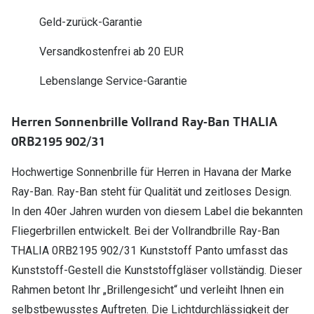
Polarisier
Glasveredelungen
Geld-zurück-Garantie
Sonnenbri
Brillenglas Typen
Versandkostenfrei ab 20 EUR
Alle Sonne
Transitions Gläser
Lebenslange Service-Garantie
Angebote
Blaulichtfilter
Herren Sonnenbrille Vollrand Ray-Ban THALIA
Brillen 2 f
Stellest®-Brillengläser
0RB2195 902/31
Zubehör
Hochwertige Sonnenbrille für Herren in Havana der Marke
Brillenbügel
Ray-Ban. Ray-Ban steht für Qualität und zeitloses Design.
In den 40er Jahren wurden von diesem Label die bekannten
Brillenetuis
Fliegerbrillen entwickelt. Bei der Vollrandbrille Ray-Ban
Brillenkettchen
THALIA 0RB2195 902/31 Kunststoff Panto umfasst das
Kunststoff-Gestell die Kunststoffgläser vollständig. Dieser
Rahmen betont Ihr „Brillengesicht“ und verleiht Ihnen ein
selbstbewusstes Auftreten. Die Lichtdurchlässigkeit der