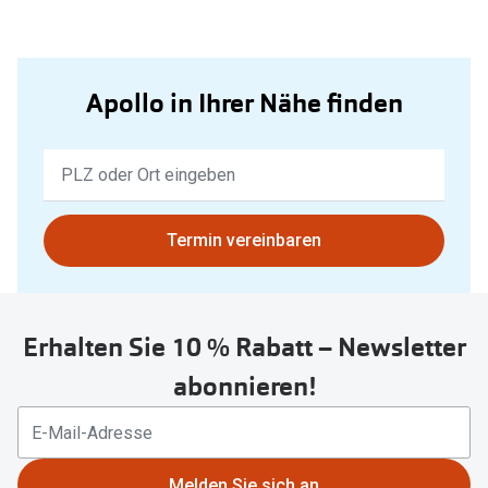
Apollo in Ihrer Nähe finden
Keine
Ergebnisse
gefunden.
Bitte
Termin vereinbaren
nutzen
Sie
untenstehenden
Erhalten Sie 10 % Rabatt – Newsletter
Button
um
abonnieren!
Ihren
aktuellen
Standort
zu
Melden Sie sich an