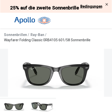
Weiter
Bedingungen
25% auf die zweite Sonnenbrille
zum
Inhalt
Alle Brillen
Kategorie
Damen
Alle Sonne
Sonnenbrillen
Ray-Ban
Herren
Damen
Wayfarer Folding Classic 0RB4105 601/58 Sonnenbrille
Kinder
Herren
Gleitsicht
Kinder
AI Glasses
Gleitsicht
Selbsttönende Brillen
Polarisier
Lesebrillen
Mit Sehst
Weitere Kategorien
Sportsonn
Weitere K
Brillen Sale