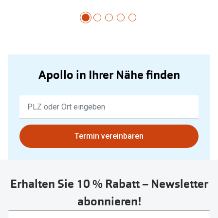
Apollo in Ihrer Nähe finden
Keine
Ergebnisse
gefunden.
Bitte
Termin vereinbaren
nutzen
Sie
untenstehenden
Erhalten Sie 10 % Rabatt – Newsletter
Button
um
abonnieren!
Ihren
aktuellen