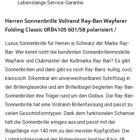
Lebenslange Service-Garantie
Polarisier
Glasveredelungen
Sonnenbri
Brillenglas Typen
Herren Sonnenbrille Vollrand Ray-Ban Wayfarer
Alle Sonne
Folding Classic 0RB4105 601/58 polarisiert /
Transitions Gläser
Luxus Sonnenbrille für Herren in Schwarz der Marke Ray-
Angebote
Blaulichtfilter
Ban. Wer kennt nicht die berühmten Sonnenbrillenmodelle
Brillen 2 f
Stellest®-Brillengläser
Wayfarer und Clubmaster der Kultmarke Ray-Ban? Es gibt
Sonnenbrillen und dann gibt es noch Ray-Bans: kultig, cool,
Zubehör
klassisch. Erkennbar am unverwechselbaren Schriftzug in
Brillenbügel
der Brillenglasecke und am Brillenbügel begleiten Ray-Ban-
Brillenetuis
Sonnenbrillen ihre Träger rund um den Globus. Die Ray-Ban-
Sonnenbrille hat eine Vollrand-Brillenfassung und passt zu
Brillenkettchen
vielen Gesichtsformtypen. Dank dem funktionalen Scharnier
hält die Sonnenbrille einiges aus und passt mit der
Bügellänge von 140 mm zu den meisten Kopfgrößen. Die
Lichtdurchlässigkeit der Brillengläser liegt bei 8 bis 18