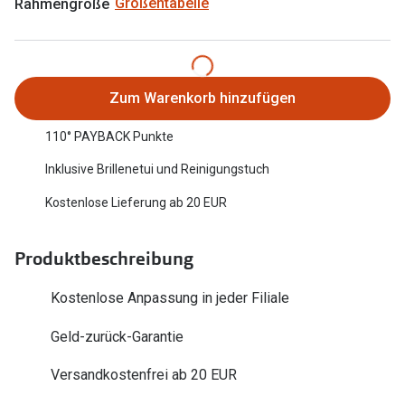
Rahmengröße
Größentabelle
Oakley Me
Angebote
Brillen 2 für 1
Sonnenbri
20% auf selbsttönende Gläser
Randlose 
Zum Warenkorb hinzufügen
Back to School: 50% auf die zweite Kinderbrille
Fahrradbri
110° PAYBACK Punkte
Farbe des
Trends
Inklusive Brillenetui und Reinigungstuch
Kostenlose Lieferung ab 20 EUR
Zubehör
Nuance Audio Brille
Brillenbüg
Ray-Ban Meta
Produktbeschreibung
Brillenetui
Oakley Meta
Kostenlose Anpassung in jeder Filiale
Brillenket
Brillentrends 2026
Geld-zurück-Garantie
Ratgeber
Gläser
Versandkostenfrei ab 20 EUR
UV-Schutz
Glaspakete