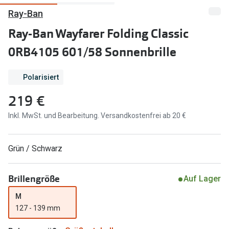
Ray-Ban
Marken
Sonnenbri
Ray-Ban Wayfarer Folding Classic
Ray-Ban
Marken
0RB4105 601/58 Sonnenbrille
DbyD
Ray-Ban
Prada
Prada
Polarisiert
219 €
Seen
Ralph Lau
Inkl. MwSt. und Bearbeitung. Versandkostenfrei ab 20 €
Miu Miu
Unofficial
alle Marken
Oakley
Grün / Schwarz
Miu Miu
Ratgeber
Brillengröße
Gleitsicht Ratgeber
alle Mark
Auf Lager
M
Brillenpass richtig lesen
Trends
127 - 139 mm
Alle Brillen Ratgeber
Ray-Ban 