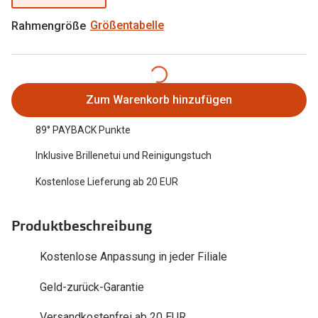
Oakley Me
Angebote
Rahmengröße
Größentabelle
Brillen 2 für 1
Sonnenbri
20% auf selbsttönende Gläser
Randlose 
Back to School: 50% auf die zweite Kinderbrille
Fahrradbri
Zum Warenkorb hinzufügen
Farbe des
89° PAYBACK Punkte
Trends
Inklusive Brillenetui und Reinigungstuch
Zubehör
Nuance Audio Brille
Kostenlose Lieferung ab 20 EUR
Brillenbüg
Ray-Ban Meta
Brillenetui
Oakley Meta
Produktbeschreibung
Brillenket
Brillentrends 2026
Kostenlose Anpassung in jeder Filiale
Ratgeber
Gläser
Geld-zurück-Garantie
UV-Schutz
Glaspakete
Versandkostenfrei ab 20 EUR