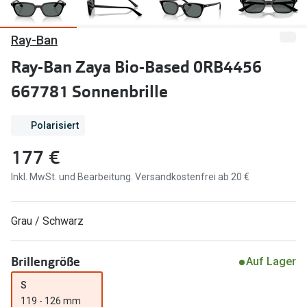
Marken
Sonnenbri
Ray-Ban
Ray-Ban
Marken
Ray-Ban Zaya Bio-Based 0RB4456
DbyD
Ray-Ban
667781 Sonnenbrille
Prada
Prada
Polarisiert
Seen
Ralph Lau
177 €
Miu Miu
Unofficial
Inkl. MwSt. und Bearbeitung. Versandkostenfrei ab 20 €
alle Marken
Oakley
Miu Miu
Ratgeber
Grau / Schwarz
Gleitsicht Ratgeber
alle Mark
Brillengröße
Auf Lager
Brillenpass richtig lesen
Trends
S
Alle Brillen Ratgeber
Ray-Ban 
119 - 126 mm