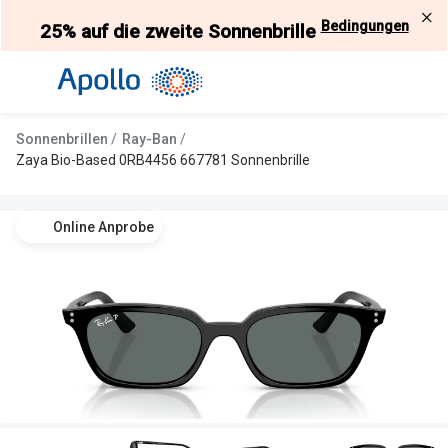
Weiter
Bedingungen
25% auf die zweite Sonnenbrille
zum
Inhalt
Alle Brillen
Kategorie
Damen
Alle Sonne
Sonnenbrillen
Ray-Ban
Herren
Damen
Zaya Bio-Based 0RB4456 667781 Sonnenbrille
Kinder
Herren
Online Anprobe
Gleitsicht
Kinder
AI Glasses
Gleitsicht
Selbsttönende Brillen
Polarisier
Lesebrillen
Mit Sehst
Weitere Kategorien
Sportsonn
Weitere K
Brillen Sale