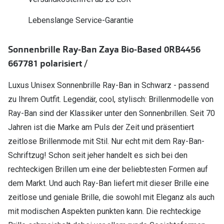
Polarisier
Glasveredelungen
Lebenslange Service-Garantie
Sonnenbri
Brillenglas Typen
Alle Sonne
Sonnenbrille Ray-Ban Zaya Bio-Based 0RB4456
Transitions Gläser
667781 polarisiert /
Angebote
Blaulichtfilter
Luxus Unisex Sonnenbrille Ray-Ban in Schwarz - passend
Brillen 2 f
Stellest®-Brillengläser
zu Ihrem Outfit. Legendär, cool, stylisch: Brillenmodelle von
Ray-Ban sind der Klassiker unter den Sonnenbrillen. Seit 70
Zubehör
Jahren ist die Marke am Puls der Zeit und präsentiert
Brillenbügel
zeitlose Brillenmode mit Stil. Nur echt mit dem Ray-Ban-
Brillenetuis
Schriftzug! Schon seit jeher handelt es sich bei den
rechteckigen Brillen um eine der beliebtesten Formen auf
Brillenkettchen
dem Markt. Und auch Ray-Ban liefert mit dieser Brille eine
zeitlose und geniale Brille, die sowohl mit Eleganz als auch
mit modischen Aspekten punkten kann. Die rechteckige