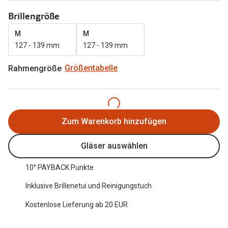
Oakley Me
Angebote
Brillengröße
Brillen 2 für 1
Sonnenbri
M
M
127 - 139 mm
127 - 139 mm
20% auf selbsttönende Gläser
Randlose 
Rahmengröße
Größentabelle
Back to School: 50% auf die zweite Kinderbrille
Fahrradbri
Farbe des
Trends
Zubehör
Nuance Audio Brille
Zum Warenkorb hinzufügen
Brillenbüg
Ray-Ban Meta
Gläser auswählen
Brillenetui
Oakley Meta
10° PAYBACK Punkte
Brillenket
Brillentrends 2026
Inklusive Brillenetui und Reinigungstuch
Ratgeber
Gläser
Kostenlose Lieferung ab 20 EUR
UV-Schutz
Glaspakete