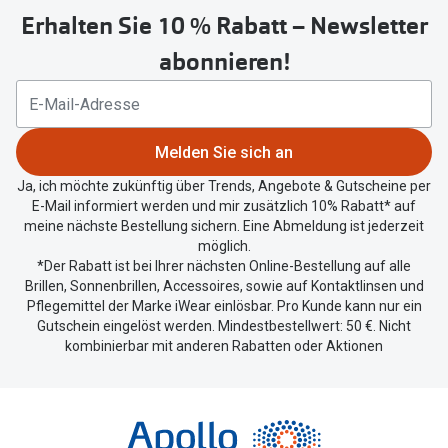
Erhalten Sie 10 % Rabatt – Newsletter
Button
um
abonnieren!
Ihren
aktuellen
Standort
zu
Melden Sie sich an
teilen.
Ja, ich möchte zukünftig über Trends, Angebote & Gutscheine per
E-Mail informiert werden und mir zusätzlich 10% Rabatt* auf
meine nächste Bestellung sichern. Eine Abmeldung ist jederzeit
möglich.
*Der Rabatt ist bei Ihrer nächsten Online-Bestellung auf alle
Brillen, Sonnenbrillen, Accessoires, sowie auf Kontaktlinsen und
Pflegemittel der Marke iWear einlösbar. Pro Kunde kann nur ein
Gutschein eingelöst werden. Mindestbestellwert: 50 €. Nicht
kombinierbar mit anderen Rabatten oder Aktionen