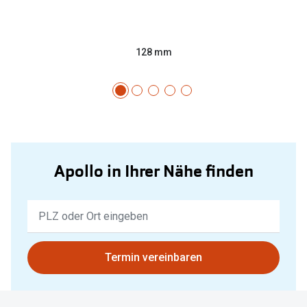
128 mm
Apollo in Ihrer Nähe finden
Keine
Ergebnisse
gefunden.
Bitte
Termin vereinbaren
nutzen
Sie
untenstehenden