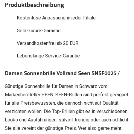
Polarisier
Produktbeschreibung
Glasveredelungen
Sonnenbri
Kostenlose Anpassung in jeder Filiale
Brillenglas Typen
Alle Sonne
Geld-zurück-Garantie
Transitions Gläser
Angebote
Blaulichtfilter
Versandkostenfrei ab 20 EUR
Brillen 2 f
Stellest®-Brillengläser
Lebenslange Service-Garantie
Zubehör
Damen Sonnenbrille Vollrand Seen SNSF0025 /
Brillenbügel
Günstige Sonnenbrille für Damen in Schwarz vom
Brillenetuis
Markenhersteller SEEN. SEEN-Brillen sind perfekt geeignet
Brillenkettchen
für alle Preisbewussten, die dennoch nicht auf Qualität
verzichten wollen. Die Top-Brillen gibt es in verschiedenen
Looks und Ausführungen: stilvoll, trendig oder auch schlicht.
Sie alle vereint der günstige Preis. Wer also gerne mehr