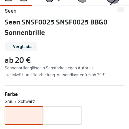
Seen
Marken
Sonnenbri
Ray-Ban
Seen SNSF0025 SNSF0025 BBG0
Marken
Sonnenbrille
DbyD
Ray-Ban
Prada
Prada
Verglasbar
Seen
Ralph Lau
ab
20 €
Miu Miu
Unofficial
Sonnenbrillengläser in Sehstärke gegen Aufpreis
Inkl. MwSt. und Bearbeitung. Versandkostenfrei ab 20 €
alle Marken
Oakley
Miu Miu
Ratgeber
Farbe
Gleitsicht Ratgeber
alle Mark
Grau / Schwarz
Brillenpass richtig lesen
Trends
Alle Brillen Ratgeber
Ray-Ban 