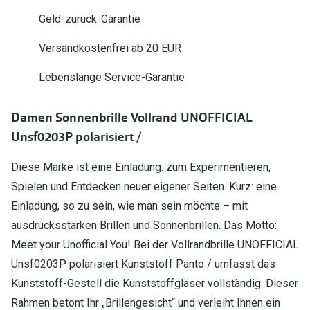
Polarisier
Glasveredelungen
Geld-zurück-Garantie
Sonnenbri
Brillenglas Typen
Versandkostenfrei ab 20 EUR
Alle Sonne
Transitions Gläser
Lebenslange Service-Garantie
Angebote
Blaulichtfilter
Damen Sonnenbrille Vollrand UNOFFICIAL
Brillen 2 f
Stellest®-Brillengläser
Unsf0203P polarisiert /
Zubehör
Diese Marke ist eine Einladung: zum Experimentieren,
Brillenbügel
Spielen und Entdecken neuer eigener Seiten. Kurz: eine
Einladung, so zu sein, wie man sein möchte – mit
Brillenetuis
ausdrucksstarken Brillen und Sonnenbrillen. Das Motto:
Brillenkettchen
Meet your Unofficial You! Bei der Vollrandbrille UNOFFICIAL
Unsf0203P polarisiert Kunststoff Panto / umfasst das
Kunststoff-Gestell die Kunststoffgläser vollständig. Dieser
Rahmen betont Ihr „Brillengesicht“ und verleiht Ihnen ein