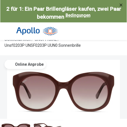
Weiter
2 für 1: Ein Paar Brillengläser kaufen, zwei Paar
zum
Bedingungen
bekommen
Inhalt
Alle Brillen
Kategorie
Damen
Alle Sonne
Sonnenbrillen
UNOFFICIAL
Herren
Damen
Unsf0203P UNSF0203P UUN0 Sonnenbrille
Kinder
Herren
Online Anprobe
Gleitsicht
Kinder
AI Glasses
Gleitsicht
Selbsttönende Brillen
Polarisier
Lesebrillen
Mit Sehst
Weitere Kategorien
Sportsonn
Weitere K
Brillen Sale