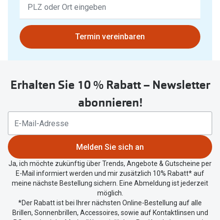
Keine
Ergebnisse
gefunden.
Bitte
Termin vereinbaren
nutzen
Sie
untenstehenden
Erhalten Sie 10 % Rabatt – Newsletter
Button
um
abonnieren!
Ihren
aktuellen
Standort
zu
Melden Sie sich an
teilen.
Ja, ich möchte zukünftig über Trends, Angebote & Gutscheine per
E-Mail informiert werden und mir zusätzlich 10% Rabatt* auf
meine nächste Bestellung sichern. Eine Abmeldung ist jederzeit
möglich.
*Der Rabatt ist bei Ihrer nächsten Online-Bestellung auf alle
Brillen, Sonnenbrillen, Accessoires, sowie auf Kontaktlinsen und