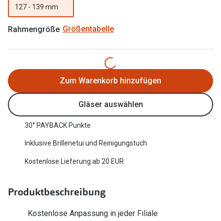
127 - 139 mm
Oakley Me
Angebote
Rahmengröße
Größentabelle
Brillen 2 für 1
Sonnenbri
20% auf selbsttönende Gläser
Randlose 
Back to School: 50% auf die zweite Kinderbrille
Fahrradbri
Zum Warenkorb hinzufügen
Farbe des
Trends
Gläser auswählen
Zubehör
Nuance Audio Brille
30° PAYBACK Punkte
Brillenbüg
Ray-Ban Meta
Inklusive Brillenetui und Reinigungstuch
Brillenetui
Oakley Meta
Kostenlose Lieferung ab 20 EUR
Brillenket
Brillentrends 2026
Produktbeschreibung
Ratgeber
Gläser
UV-Schutz
Glaspakete
Kostenlose Anpassung in jeder Filiale