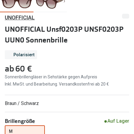
Marken
Sonnenbri
UNOFFICIAL
Ray-Ban
Marken
UNOFFICIAL Unsf0203P UNSF0203P
DbyD
Ray-Ban
UUN0 Sonnenbrille
Prada
Prada
Polarisiert
Seen
Ralph Lau
ab
60 €
Miu Miu
Unofficial
Sonnenbrillengläser in Sehstärke gegen Aufpreis
alle Marken
Oakley
Inkl. MwSt. und Bearbeitung. Versandkostenfrei ab 20 €
Miu Miu
Ratgeber
Braun / Schwarz
Gleitsicht Ratgeber
alle Mark
Brillenpass richtig lesen
Trends
Brillengröße
Auf Lager
Alle Brillen Ratgeber
Ray-Ban 
M