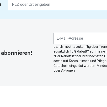
Keine
n
Ergebnisse
gefunden.
Bitte
nutzen
Sie
untenstehenden
Button
Ja, ich möchte zukünftig über Tren
um
r abonnieren!
zusätzlich 10% Rabatt* auf meine n
Ihren
*Der Rabatt ist bei Ihrer nächsten O
aktuellen
sowie auf Kontaktlinsen und Pflegem
Standort
Gutschein eingelöst werden. Mindes
zu
oder Aktionen
teilen.