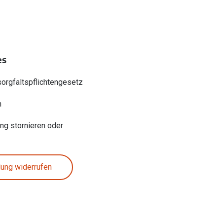
es
sorgfaltspflichtengesetz
n
ung stornieren oder
lung widerrufen