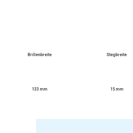
Brillenbreite
Stegbreite
133 mm
15 mm