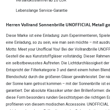
Versandkostenfrei ab 20 EUR
Oakley Meta entdecken
Wann brauche ich ein Hörgerät?
Lesebrillen
Mit Sehstärke
Online Brillenberater
alle Marken
Ratgeber
Hörgeräte-Arten
Kontaktlinsen-Pr
Lebenslange Service-Garantie
Weitere Kategorien
Sportsonnenbrillen
Hörtest
Gleitsicht Ratgeb
iWear Nimm 4 zah
Ray-Ban Meta ausprobieren
Weitere Kategorien
Herren Vollrand Sonnenbrille UNOFFICIAL Metall g
Brillen Sale
Alle Hörakustik Ratgeber
Brillenpass richti
Kontaktlinsen-Ab
Diese Marke ist eine Einladung: zum Experimentieren, Spiele
Sonnenbrillen Sale
Alle Brillen Ratge
iWear Direct
eine Einladung, so zu sein, wie man sein möchte – mit ausdr
Motto: Meet your Unofficial You! Bei der Vollrandbrille UNO
Gestell die aus Kunststoffgläser vollständig. Dieser Rahmen b
ein selbstbewusstes Auftreten. Die Lichtdurchlässigkeit der B
Entspricht der Filterkategorie 3 und damit einem hohen Blend
Blendschutz durch die größeren Gläser gewährleistet. Der nä
der Sonne kann getrost kommen – mit der Sonnenbrille ist e
garantiert. Der absolute Klassiker unter den Brillenformen: die
diese Form besonders runden Gesichtstypen die richtigen Ec
profitieren von diesem modischen Accessoire. UNOFFICIAL 