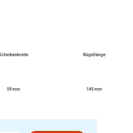
Scheibenbreite
Bügellänge
59 mm
145 mm