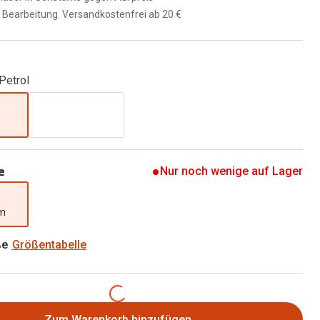
Brillen 2 für 1
d Bearbeitung. Versandkostenfrei ab 20 €
Alle Marken
Zubehör
Brillenbügel
 Petrol
Brillenetuis
Brillenkettchen
e
Nur noch wenige auf Lager
mm
ße
Größentabelle
Zum Warenkorb hinzufügen