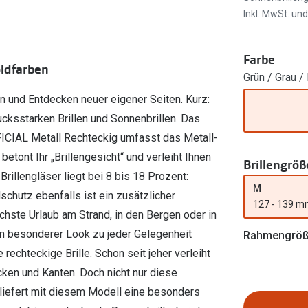
Ray-Ban Meta
Gleitsichtlinsen
Inkl. MwSt. un
Zahlung & Gutscheinkarten
Zubehör
obetragen
Oakley Meta
Sphärische Linsen
Filialauskünfte
er
l 3
Brillentrends 2026
Brillenbügel
Torische Linsen
Farbe
oldfarben
Grün / Grau /
Rücksendung
g lesen
Brillenetuis
Farblinsen
o
Min.-5%
n und Entdecken neuer eigener Seiten. Kurz:
ber
Brillenkettchen
Motivlinsen
ucksstarken Brillen und Sonnenbrillen. Das
FFICIAL Metall Rechteckig umfasst das Metall-
etont Ihr „Brillengesicht“ und verleiht Ihnen
Brillengröß
rillengläser liegt bei 8 bis 18 Prozent:
M
schutz ebenfalls ist ein zusätzlicher
127 - 139 
chste Urlaub am Strand, in den Bergen oder in
in besonderer Look zu jeder Gelegenheit
Rahmengrö
 rechteckige Brille. Schon seit jeher verleiht
ken und Kanten. Doch nicht nur diese
liefert mit diesem Modell eine besonders