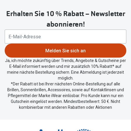
untenstehenden
Erhalten Sie 10 % Rabatt – Newsletter
Button
um
abonnieren!
Ihren
aktuellen
Standort
zu
Melden Sie sich an
teilen.
Ja, ich möchte zukünftig über Trends, Angebote & Gutscheine per
E-Mail informiert werden und mir zusätzlich 10% Rabatt* auf
meine nächste Bestellung sichern. Eine Abmeldung ist jederzeit
möglich.
*Der Rabatt ist bei Ihrer nächsten Online-Bestellung auf alle
Brillen, Sonnenbrillen, Accessoires, sowie auf Kontaktlinsen und
Pflegemittel der Marke iWear einlösbar. Pro Kunde kann nur ein
Gutschein eingelöst werden. Mindestbestellwert: 50 €. Nicht
kombinierbar mit anderen Rabatten oder Aktionen