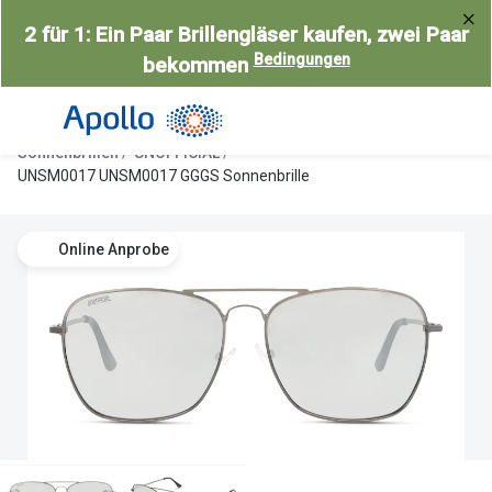
Weiter
2 für 1: Ein Paar Brillengläser kaufen, zwei Paar
zum
Bedingungen
bekommen
Inhalt
Alle Brillen
Kategorie
Damen
Alle Sonne
Sonnenbrillen
UNOFFICIAL
Herren
Damen
UNSM0017 UNSM0017 GGGS Sonnenbrille
Kinder
Herren
Online Anprobe
Gleitsicht
Kinder
AI Glasses
Gleitsicht
Selbsttönende Brillen
Polarisier
Lesebrillen
Mit Sehst
Weitere Kategorien
Sportsonn
Weitere K
Brillen Sale