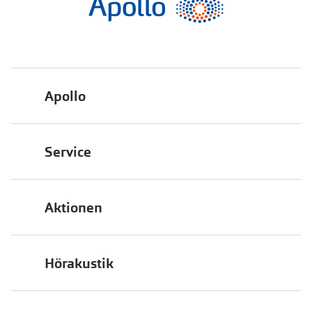
Apollo
Über uns
Service
Engagement
Bestellstatus
Energiepolitik
Aktionen
FAQ
Presse
2 für 1
Terminvereinbarung
Job & Karriere
Hörakustik
Back to School
Filialübersicht
Auszeichnungen
Hörgeräte
Bis zu -10% auf iWear
PAYBACK bei Apollo