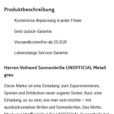
Polarisier
Glasveredelungen
Produktbeschreibung
Sonnenbri
Brillenglas Typen
Kostenlose Anpassung in jeder Filiale
Alle Sonne
Transitions Gläser
Geld-zurück-Garantie
Angebote
Blaulichtfilter
Versandkostenfrei ab 20 EUR
Brillen 2 f
Stellest®-Brillengläser
Lebenslange Service-Garantie
Zubehör
Herren Vollrand Sonnenbrille UNOFFICIAL Metall
Brillenbügel
grau
Brillenetuis
Diese Marke ist eine Einladung: zum Experimentieren,
Brillenkettchen
Spielen und Entdecken neuer eigener Seiten. Kurz: eine
Einladung, so zu sein, wie man sein möchte – mit
ausdrucksstarken Brillen und Sonnenbrillen. Das Motto: