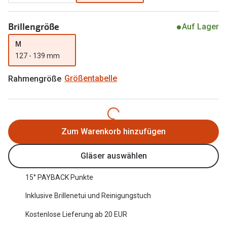
Oakley Me
Angebote
Brillengröße
Auf Lager
Brillen 2 für 1
Sonnenbri
M
20% auf selbsttönende Gläser
Randlose 
127 - 139 mm
Back to School: 50% auf die zweite Kinderbrille
Fahrradbri
Rahmengröße
Größentabelle
Farbe des
Trends
Zubehör
Nuance Audio Brille
Zum Warenkorb hinzufügen
Brillenbüg
Ray-Ban Meta
Brillenetui
Gläser auswählen
Oakley Meta
Brillenket
15° PAYBACK Punkte
Brillentrends 2026
Inklusive Brillenetui und Reinigungstuch
Ratgeber
Gläser
UV-Schutz
Kostenlose Lieferung ab 20 EUR
Glaspakete