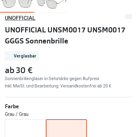
Marken
Sonnenbri
UNOFFICIAL
Ray-Ban
Marken
UNOFFICIAL UNSM0017 UNSM0017
DbyD
Ray-Ban
GGGS Sonnenbrille
Prada
Prada
Verglasbar
Seen
Ralph Lau
ab
30 €
Miu Miu
Unofficial
Sonnenbrillengläser in Sehstärke gegen Aufpreis
alle Marken
Oakley
Inkl. MwSt. und Bearbeitung. Versandkostenfrei ab 20 €
Miu Miu
Ratgeber
Farbe
Gleitsicht Ratgeber
alle Mark
Grau / Grau
Brillenpass richtig lesen
Trends
Alle Brillen Ratgeber
Ray-Ban 