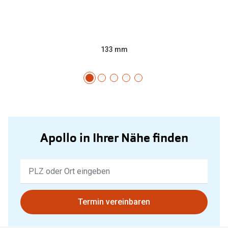
133 mm
Apollo in Ihrer Nähe finden
Keine
Ergebnisse
gefunden.
Bitte
Termin vereinbaren
nutzen
Sie