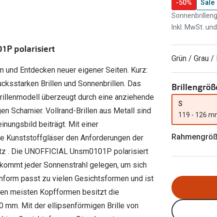
Ray-Ban Meta
Gleitsichtlinsen
-50%
Sale
Zahlung & Gutscheinkarten
Sonnenbrilleng
Zubehör
obetragen
Oakley Meta
Sphärische Linsen
Inkl. MwSt. un
Filialauskünfte
er
l 3
Brillentrends 2026
Brillenbügel
Torische Linsen
P polarisiert
Rücksendung
g lesen
Brillenetuis
Farblinsen
o
Min.-5%
Grün / Grau /
n und Entdecken neuer eigener Seiten. Kurz:
ber
Brillenkettchen
Motivlinsen
ucksstarken Brillen und Sonnenbrillen. Das
Brillengröß
rillenmodell überzeugt durch eine anziehende
S
n Scharnier. Vollrand-Brillen aus Metall sind
119 - 126 
inungsbild beiträgt. Mit einer
Rahmengrö
die Kunststoffgläser den Anforderungen der
utz . Die UNOFFICIAL Unsm0101P polarisiert
a kommt jeder Sonnenstrahl gelegen, um sich
enform passt zu vielen Gesichtsformen und ist
 den meisten Kopfformen besitzt die
mm. Mit der ellipsenförmigen Brille von