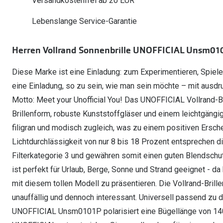
Versandkostenfrei ab 20 EUR
Oakley Meta entdecken
Wann brauche ich ein Hörgerät?
Lesebrillen
Mit Sehstärke
Online Brillenberater
alle Marken
Ratgeber
Hörgeräte-Arten
Kontaktlinsen-Pr
Lebenslange Service-Garantie
Weitere Kategorien
Sportsonnenbrillen
Hörtest
Gleitsicht Ratgeb
iWear Nimm 4 zah
Ray-Ban Meta ausprobieren
Weitere Kategorien
Herren Vollrand Sonnenbrille UNOFFICIAL Unsm0101
Brillen Sale
Alle Hörakustik Ratgeber
Brillenpass richti
Kontaktlinsen-Ab
Diese Marke ist eine Einladung: zum Experimentieren, Spiele
Sonnenbrillen Sale
Alle Brillen Ratge
iWear Direct
eine Einladung, so zu sein, wie man sein möchte – mit ausdr
Motto: Meet your Unofficial You! Das UNOFFICIAL Vollrand-B
Brillenform, robuste Kunststoffgläser und einem leichtgängige
filigran und modisch zugleich, was zu einem positiven Ersche
Lichtdurchlässigkeit von nur 8 bis 18 Prozent entsprechen 
Filterkategorie 3 und gewähren somit einen guten Blendsch
ist perfekt für Urlaub, Berge, Sonne und Strand geeignet - d
mit diesem tollen Modell zu präsentieren. Die Vollrand-Brill
unauffällig und dennoch interessant. Universell passend zu
UNOFFICIAL Unsm0101P polarisiert eine Bügellänge von 140 