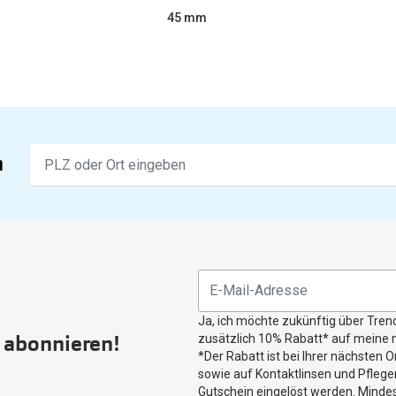
45 mm
Keine
n
Ergebnisse
gefunden.
Bitte
nutzen
Sie
untenstehenden
Button
Ja, ich möchte zukünftig über Tren
um
r abonnieren!
zusätzlich 10% Rabatt* auf meine n
Ihren
*Der Rabatt ist bei Ihrer nächsten O
aktuellen
sowie auf Kontaktlinsen und Pflegem
Standort
Gutschein eingelöst werden. Mindes