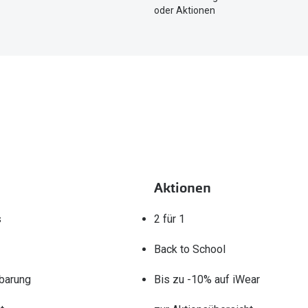
zu
oder Aktionen
teilen.
Aktionen
s
2 für 1
Back to School
barung
Bis zu -10% auf iWear