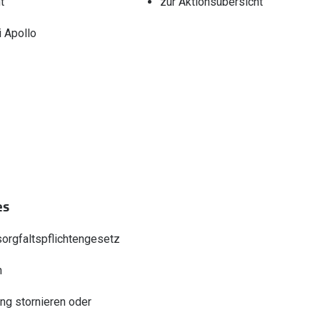
t
zur Aktionsübersicht
 Apollo
es
sorgfaltspflichtengesetz
n
ung stornieren oder