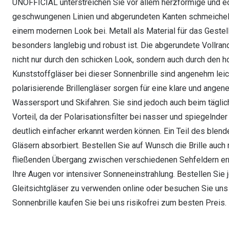
UNOFFICIAL unterstreichen Sie vor allem herzförmige und e
geschwungenen Linien und abgerundeten Kanten schmeicheln
einem modernen Look bei. Metall als Material für das Gestell
besonders langlebig und robust ist. Die abgerundete Vollran
nicht nur durch den schicken Look, sondern auch durch den 
Kunststoffgläser bei dieser Sonnenbrille sind angenehm leic
polarisierende Brillengläser sorgen für eine klare und angene
Wassersport und Skifahren. Sie sind jedoch auch beim tägli
Vorteil, da der Polarisationsfilter bei nasser und spiegel
deutlich einfacher erkannt werden können. Ein Teil des blen
Gläsern absorbiert. Bestellen Sie auf Wunsch die Brille auch 
fließenden Übergang zwischen verschiedenen Sehfeldern erm
Ihre Augen vor intensiver Sonneneinstrahlung. Bestellen Sie j
Gleitsichtgläser zu verwenden online oder besuchen Sie uns in
Sonnenbrille kaufen Sie bei uns risikofrei zum besten Preis.