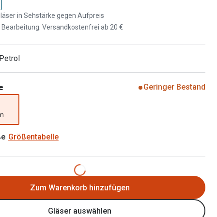
Brillen 2 für 1
Alle Marken
läser in Sehstärke gegen Aufpreis
Zubehör
d Bearbeitung. Versandkostenfrei ab 20 €
Brillenbügel
Brillenetuis
 Petrol
Brillenkettchen
e
Geringer Bestand
mm
ße
Größentabelle
Zum Warenkorb hinzufügen
Gläser auswählen