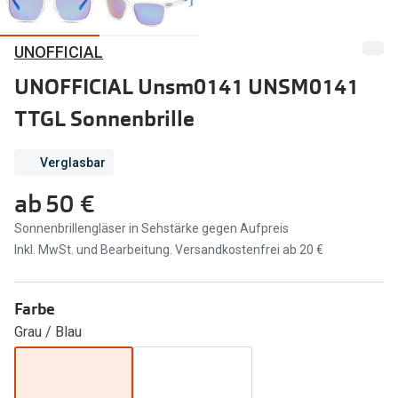
Marken
Sonnenbri
UNOFFICIAL
Ray-Ban
Marken
UNOFFICIAL Unsm0141 UNSM0141
DbyD
Ray-Ban
TTGL Sonnenbrille
Prada
Prada
Verglasbar
Seen
Ralph Lau
ab
50 €
Miu Miu
Unofficial
Sonnenbrillengläser in Sehstärke gegen Aufpreis
alle Marken
Oakley
Inkl. MwSt. und Bearbeitung. Versandkostenfrei ab 20 €
Miu Miu
Ratgeber
Farbe
Gleitsicht Ratgeber
alle Mark
Grau / Blau
Brillenpass richtig lesen
Trends
Alle Brillen Ratgeber
Ray-Ban 