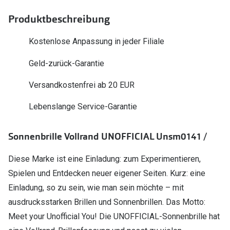
Polarisier
Glasveredelungen
Produktbeschreibung
Sonnenbri
Brillenglas Typen
Kostenlose Anpassung in jeder Filiale
Alle Sonne
Transitions Gläser
Geld-zurück-Garantie
Angebote
Blaulichtfilter
Versandkostenfrei ab 20 EUR
Brillen 2 f
Stellest®-Brillengläser
Lebenslange Service-Garantie
Zubehör
Sonnenbrille Vollrand UNOFFICIAL Unsm0141 /
Brillenbügel
Brillenetuis
Diese Marke ist eine Einladung: zum Experimentieren,
Spielen und Entdecken neuer eigener Seiten. Kurz: eine
Brillenkettchen
Einladung, so zu sein, wie man sein möchte – mit
ausdrucksstarken Brillen und Sonnenbrillen. Das Motto:
Meet your Unofficial You! Die UNOFFICIAL-Sonnenbrille hat