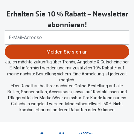
untenstehenden
Erhalten Sie 10 % Rabatt – Newsletter
Button
um
abonnieren!
Ihren
aktuellen
Standort
zu
Melden Sie sich an
teilen.
Ja, ich möchte zukünftig über Trends, Angebote & Gutscheine per
E-Mail informiert werden und mir zusätzlich 10% Rabatt* auf
meine nächste Bestellung sichern. Eine Abmeldung ist jederzeit
möglich.
*Der Rabatt ist bei Ihrer nächsten Online-Bestellung auf alle
Brillen, Sonnenbrillen, Accessoires, sowie auf Kontaktlinsen und
Pflegemittel der Marke iWear einlösbar. Pro Kunde kann nur ein
Gutschein eingelöst werden. Mindestbestellwert: 50 €. Nicht
kombinierbar mit anderen Rabatten oder Aktionen