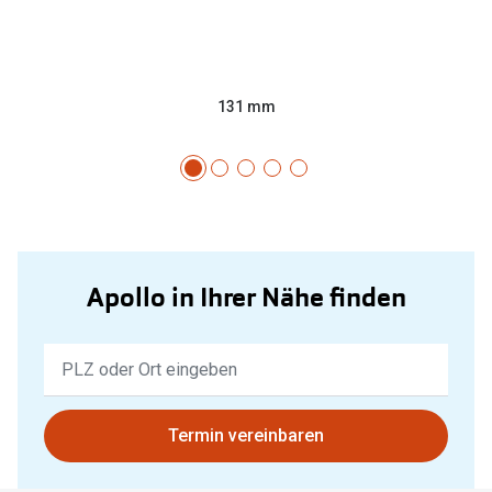
131 mm
Apollo in Ihrer Nähe finden
Keine
Ergebnisse
gefunden.
Bitte
Termin vereinbaren
nutzen
Sie