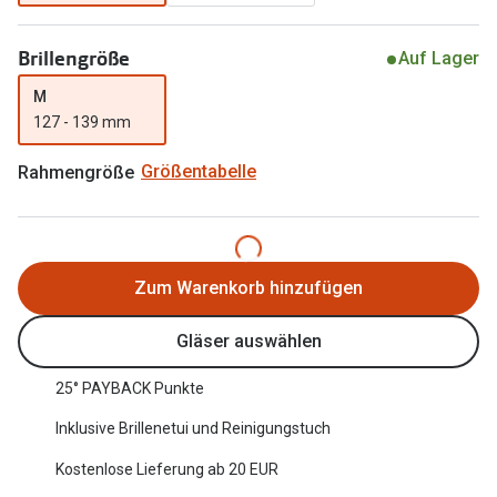
Oakley Me
Angebote
Brillengröße
Auf Lager
Brillen 2 für 1
Sonnenbri
M
20% auf selbsttönende Gläser
Randlose 
127 - 139 mm
Back to School: 50% auf die zweite Kinderbrille
Fahrradbri
Rahmengröße
Größentabelle
Farbe des
Trends
Zubehör
Nuance Audio Brille
Zum Warenkorb hinzufügen
Brillenbüg
Ray-Ban Meta
Brillenetui
Gläser auswählen
Oakley Meta
Brillenket
25° PAYBACK Punkte
Brillentrends 2026
Inklusive Brillenetui und Reinigungstuch
Ratgeber
Gläser
UV-Schutz
Kostenlose Lieferung ab 20 EUR
Glaspakete