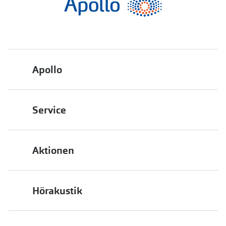
Apollo
Über uns
Service
Engagement
Bestellstatus
Energiepolitik
Aktionen
FAQ
Presse
2 für 1
Terminvereinbarung
Job & Karriere
Hörakustik
Back to School
Filialübersicht
Auszeichnungen
Hörgeräte
Bis zu -10% auf iWear
PAYBACK bei Apollo