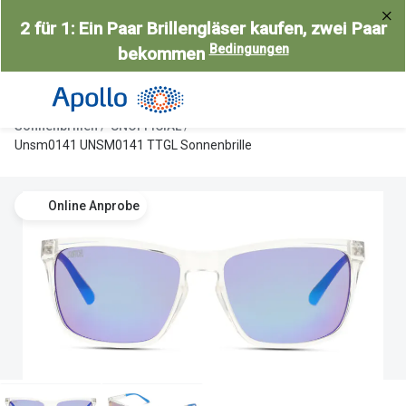
Weiter
2 für 1: Ein Paar Brillengläser kaufen, zwei Paar
zum
Bedingungen
bekommen
Inhalt
Alle Brillen
Kategorie
Damen
Alle Sonne
Sonnenbrillen
UNOFFICIAL
Herren
Damen
Unsm0141 UNSM0141 TTGL Sonnenbrille
Kinder
Herren
Online Anprobe
Gleitsicht
Kinder
AI Glasses
Gleitsicht
Selbsttönende Brillen
Polarisier
Lesebrillen
Mit Sehst
Weitere Kategorien
Sportsonn
Weitere K
Brillen Sale