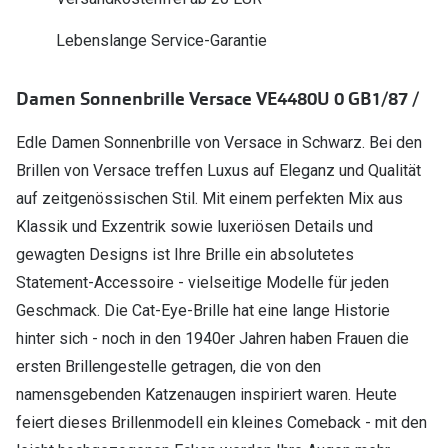
Polarisier
Glasveredelungen
Lebenslange Service-Garantie
Sonnenbri
Brillenglas Typen
Alle Sonne
Damen Sonnenbrille Versace VE4480U 0 GB1/87 /
Transitions Gläser
Angebote
Edle Damen Sonnenbrille von Versace in Schwarz. Bei den
Blaulichtfilter
Brillen von Versace treffen Luxus auf Eleganz und Qualität
Brillen 2 f
Stellest®-Brillengläser
auf zeitgenössischen Stil. Mit einem perfekten Mix aus
Klassik und Exzentrik sowie luxeriösen Details und
Zubehör
gewagten Designs ist Ihre Brille ein absolutetes
Brillenbügel
Statement-Accessoire - vielseitige Modelle für jeden
Brillenetuis
Geschmack. Die Cat-Eye-Brille hat eine lange Historie
hinter sich - noch in den 1940er Jahren haben Frauen die
Brillenkettchen
ersten Brillengestelle getragen, die von den
namensgebenden Katzenaugen inspiriert waren. Heute
feiert dieses Brillenmodell ein kleines Comeback - mit den