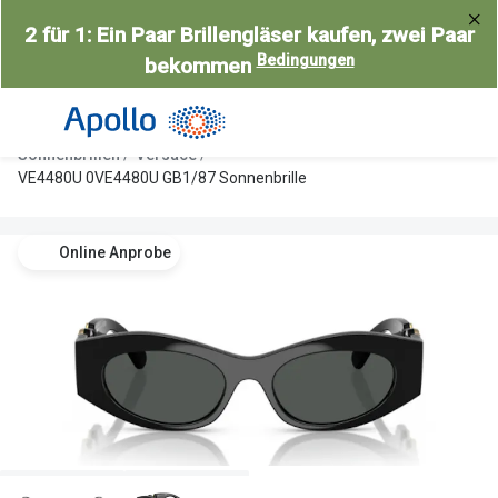
Weiter
2 für 1: Ein Paar Brillengläser kaufen, zwei Paar
zum
Bedingungen
bekommen
Inhalt
Alle Brillen
Kategorie
Damen
Alle Sonne
Sonnenbrillen
Versace
Herren
Damen
VE4480U 0VE4480U GB1/87 Sonnenbrille
Kinder
Herren
Online Anprobe
Gleitsicht
Kinder
AI Glasses
Gleitsicht
Selbsttönende Brillen
Polarisier
Lesebrillen
Mit Sehst
Weitere Kategorien
Sportsonn
Weitere K
Brillen Sale