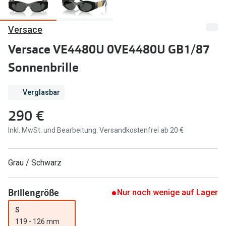
Marken
Sonnenbri
Versace
Ray-Ban
Marken
Versace VE4480U 0VE4480U GB1/87
DbyD
Ray-Ban
Sonnenbrille
Prada
Prada
Verglasbar
Seen
Ralph Lau
290 €
Miu Miu
Unofficial
Inkl. MwSt. und Bearbeitung. Versandkostenfrei ab 20 €
alle Marken
Oakley
Miu Miu
Ratgeber
Grau / Schwarz
Gleitsicht Ratgeber
alle Mark
Brillengröße
Nur noch wenige auf Lager
Brillenpass richtig lesen
Trends
S
Alle Brillen Ratgeber
Ray-Ban 
119 - 126 mm