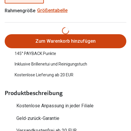
Oakley Me
Angebote
Rahmengröße
Größentabelle
Brillen 2 für 1
Sonnenbri
20% auf selbsttönende Gläser
Randlose 
Back to School: 50% auf die zweite Kinderbrille
Fahrradbri
Zum Warenkorb hinzufügen
Farbe des
145° PAYBACK Punkte
Trends
Inklusive Brillenetui und Reinigungstuch
Zubehör
Nuance Audio Brille
Kostenlose Lieferung ab 20 EUR
Brillenbüg
Ray-Ban Meta
Brillenetui
Oakley Meta
Produktbeschreibung
Brillenket
Brillentrends 2026
Kostenlose Anpassung in jeder Filiale
Ratgeber
Gläser
Geld-zurück-Garantie
UV-Schutz
Glaspakete
Versandkostenfrei ab 20 EUR