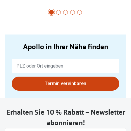
Apollo in Ihrer Nähe finden
Keine
Ergebnisse
gefunden.
Bitte
Termin vereinbaren
nutzen
Sie
untenstehenden
Erhalten Sie 10 % Rabatt – Newsletter
Button
um
abonnieren!
Ihren