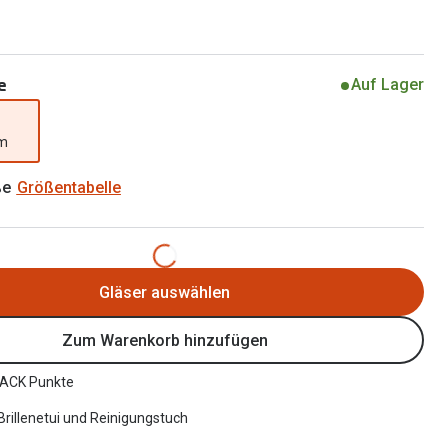
Brillen 2 für 1
Alle Marken
Zubehör
Brillenbügel
e
Auf Lager
Brillenetuis
mm
Brillenkettchen
ße
Größentabelle
Gläser auswählen
Zum Warenkorb hinzufügen
ACK Punkte
 Brillenetui und Reinigungstuch