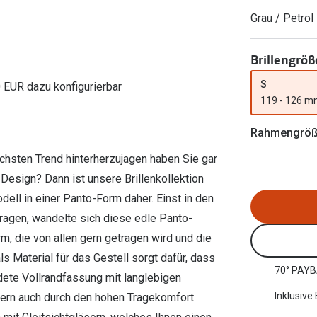
Ray-Ban Meta
Gleitsichtlinsen
Zahlung & Gutscheinkarten
Grau / Petrol
Zubehör
obetragen
Oakley Meta
Sphärische Linsen
Filialauskünfte
er
l 3
Brillentrends 2026
Brillenbügel
Torische Linsen
Brillengröß
Rücksendung
g lesen
Brillenetuis
Farblinsen
o
Min.-5%
S
0 EUR dazu konfigurierbar
119 - 126 
ber
Brillenkettchen
Motivlinsen
Rahmengrö
chsten Trend hinterherzujagen haben Sie gar
 Design? Dann ist unsere Brillenkollektion
ell in einer Panto-Form daher. Einst in den
tragen, wandelte sich diese edle Panto-
rm, die von allen gern getragen wird und die
s Material für das Gestell sorgt dafür, dass
70° PAYB
ndete Vollrandfassung mit langlebigen
Inklusive
ndern auch durch den hohen Tragekomfort