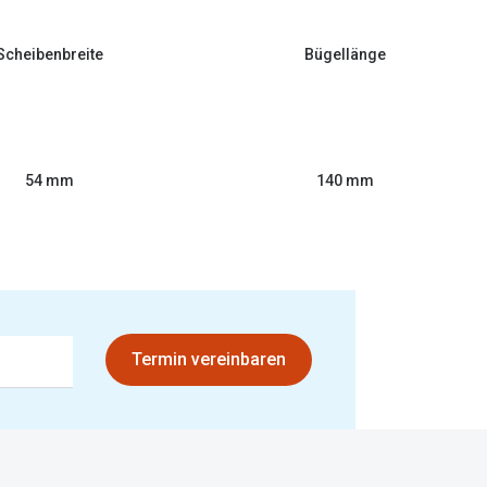
Scheibenbreite
Bügellänge
54 mm
140 mm
Termin vereinbaren