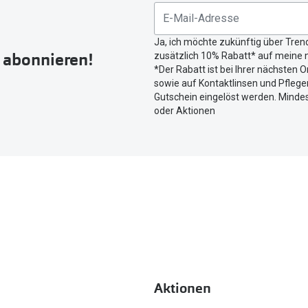
untenstehenden
Button
Ja, ich möchte zukünftig über Tren
um
r abonnieren!
zusätzlich 10% Rabatt* auf meine n
Ihren
*Der Rabatt ist bei Ihrer nächsten O
aktuellen
sowie auf Kontaktlinsen und Pflegem
Standort
Gutschein eingelöst werden. Mindes
zu
oder Aktionen
teilen.
Aktionen