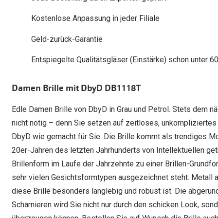
Oakley Meta entdecken
Wann brauche ich ein Hörgerät?
Lesebrillen
Mit Sehstärke
Online Brillenberater
alle Marken
Ratgeber
Kostenlose Anpassung in jeder Filiale
Hörgeräte-Arten
Kontaktlinsen-Pr
Weitere Kategorien
Sportsonnenbrillen
Hörtest
Gleitsicht Ratgeb
iWear Nimm 4 zah
Geld-zurück-Garantie
Ray-Ban Meta ausprobieren
Weitere Kategorien
Brillen Sale
Alle Hörakustik Ratgeber
Brillenpass richti
Kontaktlinsen-Ab
Entspiegelte Qualitätsgläser (Einstärke) schon unter 6
Sonnenbrillen Sale
Alle Brillen Ratge
iWear Direct
Damen Brille mit DbyD DB1118T
Edle Damen Brille von DbyD in Grau und Petrol. Stets dem nä
nicht nötig – denn Sie setzen auf zeitloses, unkompliziertes
DbyD wie gemacht für Sie. Die Brille kommt als trendiges Mod
20er-Jahren des letzten Jahrhunderts von Intellektuellen ge
Brillenform im Laufe der Jahrzehnte zu einer Brillen-Grundfo
sehr vielen Gesichtsformtypen ausgezeichnet steht. Metall al
diese Brille besonders langlebig und robust ist. Die abgeru
Scharnieren wird Sie nicht nur durch den schicken Look, so